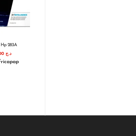
e Hp 283A
1.300,00
د.ج
fricapap