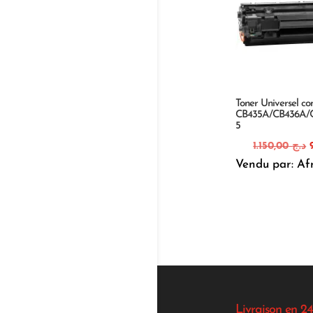
Toner Universel c
CB435A/CB436A/
5
1.150,00
د.ج
Vendu par: Af
i
Livraison en 24