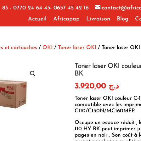
 83 - 0770 24 64 43- 0657 45 42 16
contact@afric
Accueil
Africapap
Livraison
Blog
Co
s et cartouches
/
OKI
/
Toner laser OKI
/ Toner laser OKI 
Toner laser OKI couleu
BK
3.920,00
د.ج
Toner laser OKI couleur C
compatible avec les impri
C110/C130N/MC160MFP
Occupe un espace réduit , 
110 HY BK peut imprimer j
pages en noir . Son coût à 