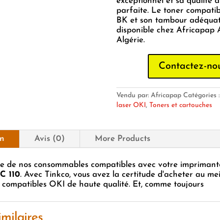
exceptionnel et sa qualité d
parfaite. Le toner compati
BK et son tambour adéquat
disponible chez Africapap
Algérie.
Contactez-no
Vendu par: Africapap
Catégories 
laser OKI
,
Toners et cartouches
on
Avis (0)
More Products
iste de nos consommables compatibles avec votre imprimant
C 110
. Avec Tinkco, vous avez la certitude d'acheter au mei
 compatibles OKI de haute qualité. Et, comme toujours
imilaires