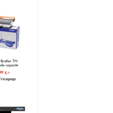
 Brother TN
de capacité
1.300,00
د.ج
fricapap