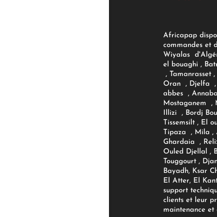
Africapap dispo
commandes et d'
Wiyalas d'Algér
el bouaghi , Bat
, Tamanrasset , 
Oran , Djelfa , 
abbes , Annaba
Mostaganem , M
Illizi , Bordj B
Tissemsilt , El 
Tipaza , Mila ,
Ghardaia , Reli
Ouled Djellal , 
Touggourt , Djan
Bayadh, Ksar Ch
El Atter, El Kan
support techniq
clients et leur p
maintenance et d