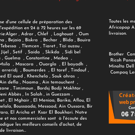
Toutes les m
se d'une cellule de préparation des
Africapap Al
expédition en 24 à 72 heures sur les 69
livraison.
ie:
Alger
, Adrar
, Chlef , Laghouat , Oum
na , Bejaia , Biskra , Bechar , Blida , Bouira
Tebessa , Tlemcen , Tiaret , Tizi ouzou ,
Jijel , Setif , Saida , Skikda , Sidi bel
Brother
Can
 , Guelma , Constantine , Medea ,
Ricoh
Panas
sila , Mascara , Ouargla , El bayadh ,
Minolta
Dell
ou arreridj , Boumerdes , El taref , Tindouf ,
Compaq
Le
oued El oued , Khenchela , Souk ahras ,
 Ain defla , Naama , Ain temouchent ,
zane , Timimoun , Bordsj Badji Mokhtar ,
Beni Abbès , In Salah , in Guezzam ,
et , El Mghair , El Meniaa, Barika, Aflou, El
elala, Boussaada, Messaad, Ain Oussara, Bir
tara, El Aricha et Ksar El Boukhari. Notre
ue et nos commerciales sont à l'écoute des
rodigue les meilleurs conseils d'achat, de
e livraison...