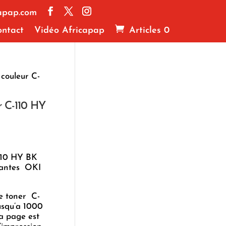
apap.com
ntact
Vidéo Africapap
Articles 0
couleur C-
r C-110 HY
-110 HY BK
mantes OKI
le toner C-
usqu’a 1000
la page est