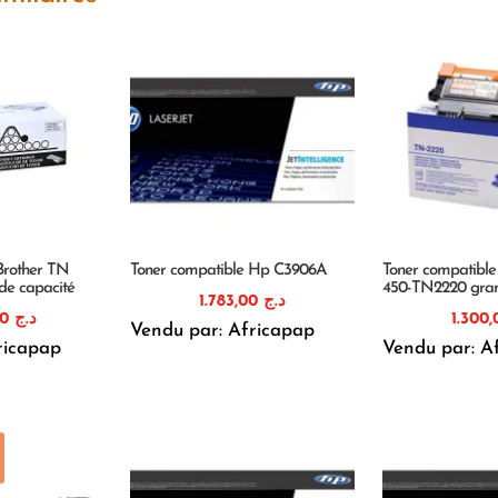
Brother TN
Toner compatible Hp C3906A
Toner compatible
e capacité
450-TN2220 gran
1.783,00
د.ج
2.000,00
د.ج
Vendu par: Africapap
ricapap
Vendu par: A