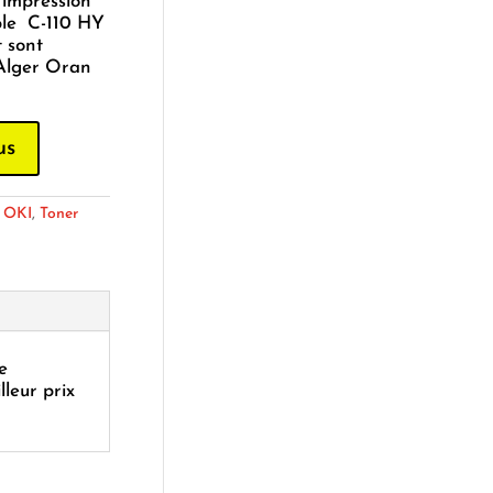
’impression
ble C-110 HY
 sont
 Alger Oran
us
:
OKI
,
Toner
e
lleur prix