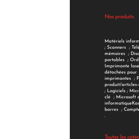
Nos produits
Matériels infor
;
Scanners
;
Tél
mémoires
;
Dis
portables
;
Ord
Imprimante lase
détachées pour
imprimantes
;
produit/articles-
;
Logiciels
; Micr
clé
;
Microsoft 
informatique
Ka
barres
;
Compte
.
Toutes les caté