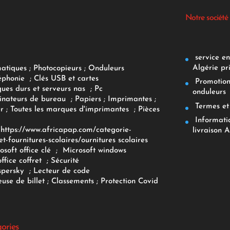
Notre société
service env
Algérie pr
matiques
;
Photocopieurs
;
Onduleurs
éphonie
;
Clés USB et cartes
Promotions
ques durs et serveurs nas
;
Pc
onduleurs
inateurs
de bureau
;
Papiers
; Imprimantes
;
Termes et 
r
;
Toutes les marques d'imprimantes
;
Pièces
Informatiq
F
https://www.africapap.com/categorie-
livraison A
et-fournitures-scolaires/
ournitures scolaires
osoft office clé
;
Microsoft windows
office coffret
;
Sécurité
spersky
;
Lecteur de code
use de billet
;
Classements
;
Protection Covid
gories