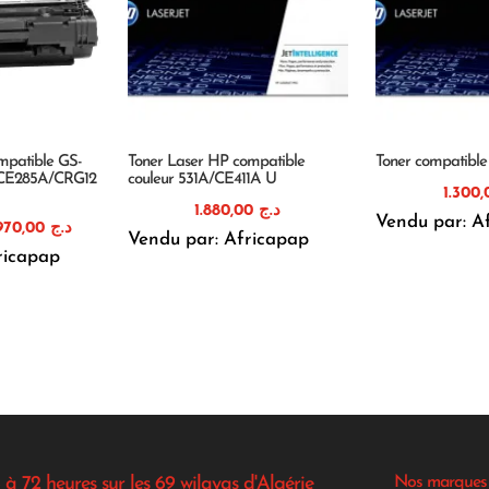
ompatible GS-
Toner Laser HP compatible
Toner compatibl
CE285A/CRG12
couleur 531A/CE411A U
1.880,00
د.ج
Vendu par: A
Le
Le
970,00
د.ج
Vendu par: Africapap
prix
prix
ricapap
nitial
actuel
était :
est :
د.ج 970,00.
د.ج 1.150,00.
 à 72 heures sur les 69 wilayas d'Algérie
Nos marques