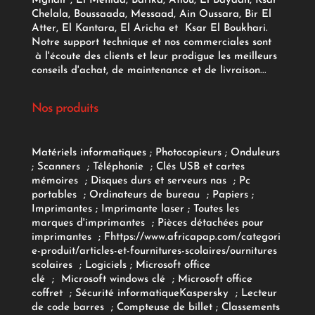
Mghair , El Meniaa, Barika, Aflou, El Bayadh, Ksar
Chelala, Boussaada, Messaad, Ain Oussara, Bir El
Atter, El Kantara, El Aricha et Ksar El Boukhari.
Notre support technique et nos commerciales sont
à l'écoute des clients et leur prodigue les meilleurs
conseils d'achat, de maintenance et de livraison...
Nos produits
Matériels informatiques
;
Photocopieurs
;
Onduleurs
;
Scanners
;
Téléphonie
;
Clés USB et cartes
mémoires
;
Disques durs et serveurs nas
;
Pc
portables
;
Ordinateurs
de bureau
;
Papiers
;
Imprimantes
;
Imprimante laser
;
Toutes les
marques d'imprimantes
;
Pièces détachées pour
imprimantes
;
F
https://www.africapap.com/categori
e-produit/articles-et-fournitures-scolaires/
ournitures
scolaires
;
Logiciels
; Microsoft office
clé
;
Microsoft windows clé
;
Microsoft office
coffret
;
Sécurité informatique
Kaspersky
;
Lecteur
de code barres
;
Compteuse de billet
;
Classements