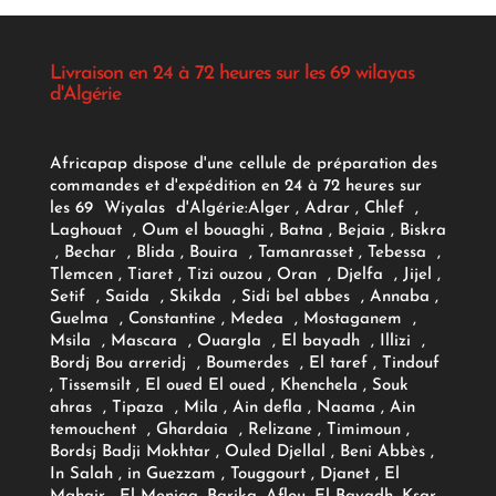
Livraison en 24 à 72 heures sur les 69 wilayas
d'Algérie
Africapap dispose d'une cellule de préparation des
commandes et d'expédition en 24 à 72 heures sur
les 69 Wiyalas d'Algérie:
Alger
, Adrar
, Chlef ,
Laghouat , Oum el bouaghi , Batna , Bejaia , Biskra
, Bechar , Blida , Bouira , Tamanrasset , Tebessa ,
Tlemcen , Tiaret , Tizi ouzou , Oran , Djelfa , Jijel ,
Setif , Saida , Skikda , Sidi bel abbes , Annaba ,
Guelma , Constantine , Medea , Mostaganem ,
Msila , Mascara , Ouargla , El bayadh , Illizi ,
Bordj Bou arreridj , Boumerdes , El taref , Tindouf
, Tissemsilt , El oued El oued , Khenchela , Souk
ahras , Tipaza , Mila , Ain defla , Naama , Ain
temouchent , Ghardaia , Relizane , Timimoun ,
Bordsj Badji Mokhtar , Ouled Djellal , Beni Abbès ,
In Salah , in Guezzam , Touggourt , Djanet , El