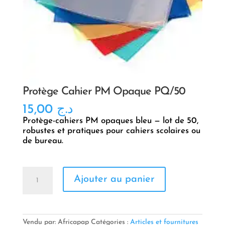
Protège Cahier PM Opaque PQ/50
15,00
د.ج
Protège-cahiers PM opaques bleu — lot de 50,
robustes et pratiques pour cahiers scolaires ou
de bureau.
quantité
Ajouter au panier
de
Protège
Cahier
PM
Opaque
Vendu par: Africapap
Catégories :
Articles et fournitures