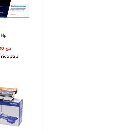
e Hp
A
1.600,00
د.ج
fricapap