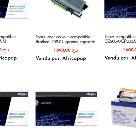
mpatible
Toner compatibl
Toner laser couleur compatible
1A U
CE505A/CF280
Brother TN241C grande capacité
1.820,00
د.ج
1.890,00
د.ج
ricapap
Vendu par: A
Vendu par: Africapap