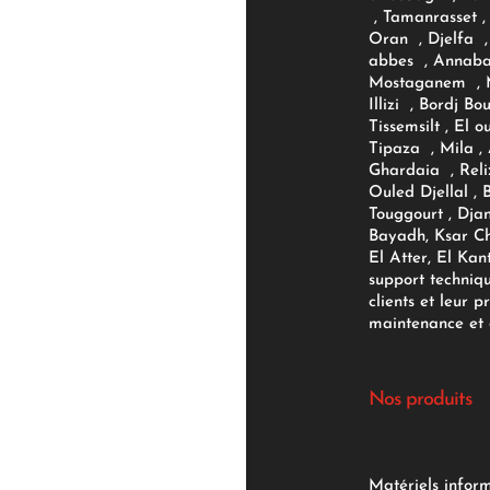
, Tamanrasset , 
Oran , Djelfa , 
abbes , Annaba
Mostaganem , M
Illizi , Bordj B
Tissemsilt , El 
Tipaza , Mila ,
Ghardaia , Reli
Ouled Djellal , 
Touggourt , Djan
Bayadh, Ksar Ch
El Atter, El Kan
support techniq
clients et leur p
maintenance et d
Nos produits
Matériels infor