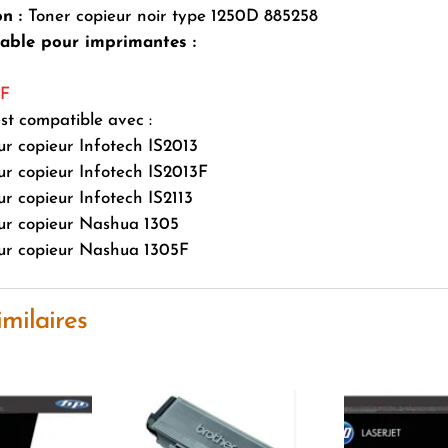
on :
Toner copieur noir type 1250D 885258
ble pour imprimantes :
3F
st compatible avec :
ur copieur Infotech IS2013
ur copieur Infotech IS2013F
ur copieur Infotech IS2113
our copieur Nashua 1305
our copieur Nashua 1305F
imilaires