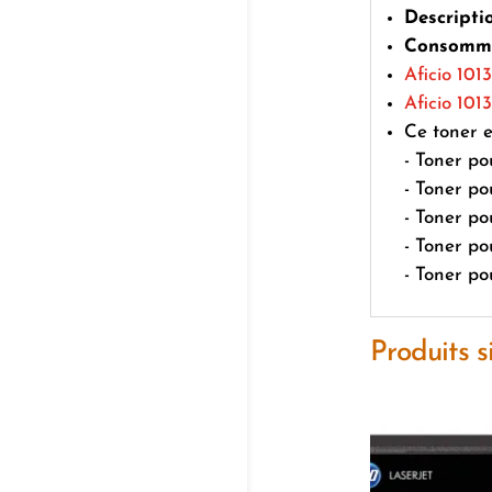
Descripti
Consomma
Aficio 1013
Aficio 101
Ce toner e
- Toner po
- Toner po
- Toner po
- Toner p
- Toner p
Produits s