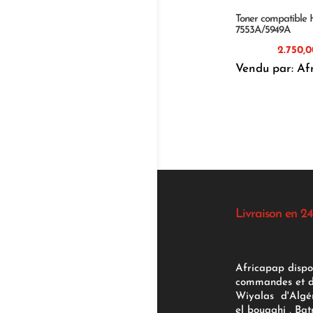
Toner compatible
7553A/5949A
Vendu par: Af
Livraison en 24
Africapap dispo
commandes et d'
Wiyalas d'Algér
el bouaghi , Bat