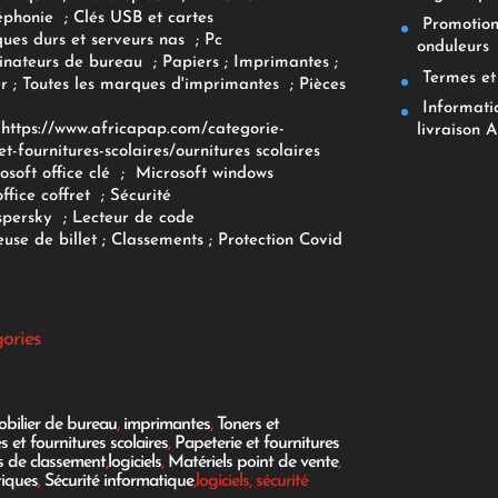
éphonie
;
Clés USB et cartes
Promotions
ques durs et serveurs nas
;
Pc
onduleurs
inateurs
de bureau
;
Papiers
; Imprimantes
;
Termes et 
r
;
Toutes les marques d'imprimantes
;
Pièces
Informatiq
F
https://www.africapap.com/categorie-
livraison A
et-fournitures-scolaires/
ournitures scolaires
osoft office clé
;
Microsoft windows
office coffret
;
Sécurité
spersky
;
Lecteur de code
use de billet
;
Classements
;
Protection Covid
gories
bilier de bureau
,
imprimantes
,
Toners et
es et fournitures scolaires
,
Papeterie et fournitures
es de classement
,
logiciels
,
Matériels point de vente
,
tiques
,
Sécurité informatique
,logiciels, sécurité