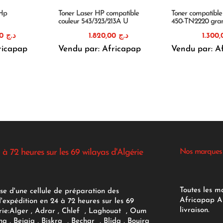
 Hp
Toner Laser HP compatible
Toner compatible
couleur 543/323/213A U
450-TN2220 gran
2.750,00
د.ج
1.820,00
د.ج
ricapap
Vendu par: Africapap
Vendu par: A
 à 72 heures sur les 69 wilayas d'Algérie
Nos marques
Toutes les m
se d'une cellule de préparation des
Africapap Al
expédition en 24 à 72 heures sur les 69
livraison.
ie:
Alger
, Adrar
, Chlef , Laghouat , Oum
na , Bejaia , Biskra , Bechar , Blida , Bouira