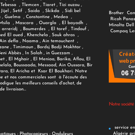
Tebessa , Tlemcen , Tiaret , Tizi ouzou ,
Jijel , Setif , Saida , Skikda , Sidi bel
Brother
Can
 , Guelma , Constantine , Medea ,
Ricoh
Panas
sila , Mascara , Ouargla , El bayadh ,
Minolta
Dell
ou arreridj , Boumerdes , El taref , Tindouf ,
Compaq
Le
oued El oued , Khenchela , Souk ahras ,
 Ain defla , Naama , Ain temouchent ,
zane , Timimoun , Bordsj Badji Mokhtar ,
Beni Abbès , In Salah , in Guezzam ,
et , El Mghair , El Meniaa, Barika, Aflou, El
elala, Boussaada, Messaad, Ain Oussara, Bir
tara, El Aricha et Ksar El Boukhari. Notre
ue et nos commerciales sont à l'écoute des
rodigue les meilleurs conseils d'achat, de
e livraison...
Notre société
service env
Algérie pr
matiques
;
Photocopieurs
;
Onduleurs