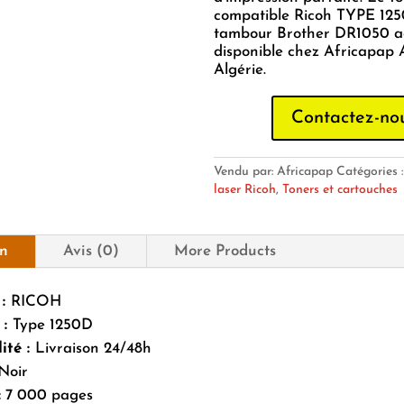
compatible Ricoh TYPE 125
tambour Brother DR1050 a
disponible chez Africapap
Algérie.
Contactez-no
Vendu par: Africapap
Catégories 
laser Ricoh
,
Toners et cartouches
on
Avis (0)
More Products
 :
RICOH
 :
Type 1250D
ité :
Livraison 24/48h
Noir
:
7 000 pages