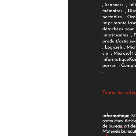
;
Scanners
;
Tél
mémoires
;
Dis
portables
;
Ord
Imprimante lase
détachées pour
imprimantes
;
produit/articles-
;
Logiciels
; Micr
clé
;
Microsoft 
informatique
Ka
barres
;
Compte
.
Toutes les caté
informatique
,
Mo
cartouches
,
Articl
de bureau
,
articl
Materiels bureau