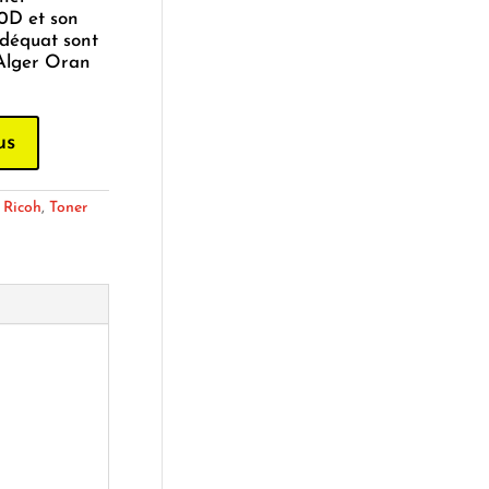
0D et son
déquat sont
 Alger Oran
us
:
Ricoh
,
Toner