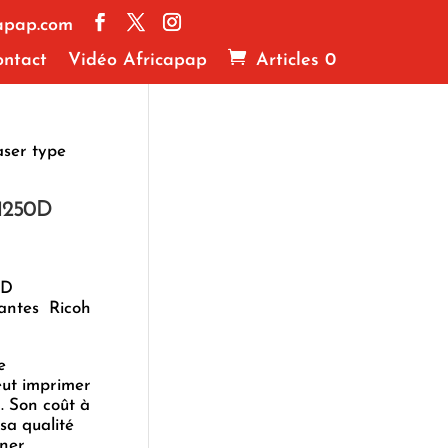
apap.com
ntact
Vidéo Africapap
Articles 0
aser type
 1250D
0D
mantes Ricoh
e
ut imprimer
. Son coût à
sa qualité
oner