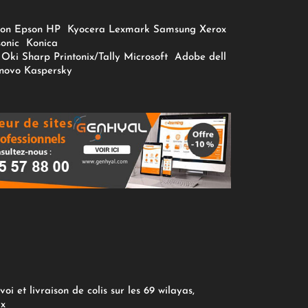
on
Epson
HP
Kyocera
Lexmark
Samsung
Xerox
onic
Konica
Oki
Sharp
Printonix/Tally
Microsoft
Adobe
dell
novo
Kaspersky
oi et livraison de colis sur les 69 wilayas,
ix