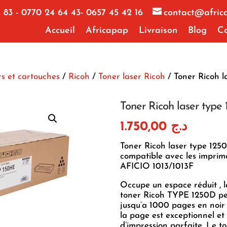
 83 - 0770 24 64 43- 0657 45 42 16
contact@afric
Accueil
Africapap
Livraison
Blog
Co
s et cartouches
/
Ricoh
/
Toner laser Ricoh
/ Toner Ricoh l
Toner Ricoh laser type
1.750,00
د.ج
Toner Ricoh laser type 125
compatible avec les impri
AFICIO 1013/1013F
Occupe un espace réduit , l
toner Ricoh TYPE 1250D pe
jusqu’a 1000 pages en noir 
la page est exceptionnel et 
d’impression parfaite. Le t