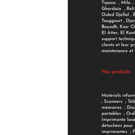
Tipaza , Mila ,
Ghardaia , Reli
Ouled Djellal , 
Touggourt , Djan
Bayadh, Ksar Ch
El Atter, El Kan
support techniq
clients et leur p
maintenance et d
Nos produits
Matériels infor
;
Scanners
;
Tél
mémoires
;
Dis
portables
;
Ord
Imprimante lase
détachées pour
imprimantes
;