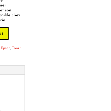
té
oner
et son
onible chez
ie.
us
:
Epson
,
Toner
e