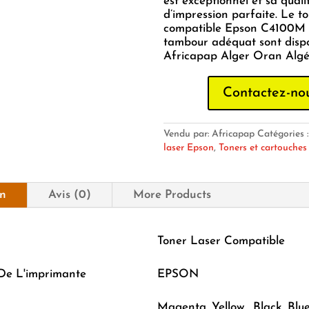
est exceptionnel et sa quali
d’impression parfaite. Le t
compatible Epson C4100M 
tambour adéquat sont disp
Africapap Alger Oran Algér
Contactez-no
Vendu par: Africapap
Catégories 
laser Epson
,
Toners et cartouches
on
Avis (0)
More Products
Toner Laser Compatible
De L'imprimante
EPSON
Magenta, Yellow , Black, Blu