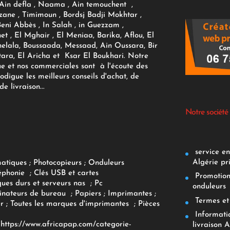
 Ain defla , Naama , Ain temouchent ,
zane , Timimoun , Bordsj Badji Mokhtar ,
Beni Abbès , In Salah , in Guezzam ,
et , El Mghair , El Meniaa, Barika, Aflou, El
elala, Boussaada, Messaad, Ain Oussara, Bir
tara, El Aricha et Ksar El Boukhari. Notre
ue et nos commerciales sont à l'écoute des
rodigue les meilleurs conseils d'achat, de
e livraison...
Notre société
service env
Algérie pr
matiques
;
Photocopieurs
;
Onduleurs
éphonie
;
Clés USB et cartes
Promotions
ques durs et serveurs nas
;
Pc
onduleurs
inateurs
de bureau
;
Papiers
; Imprimantes
;
Termes et 
r
;
Toutes les marques d'imprimantes
;
Pièces
Informatiq
F
https://www.africapap.com/categorie-
livraison A