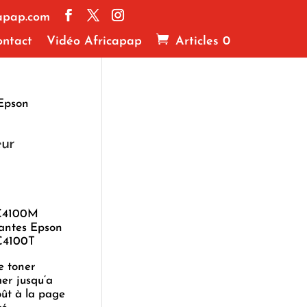
apap.com
ntact
Vidéo Africapap
Articles 0
 Epson
eur
 C4100M
mantes Epson
C4100T
e toner
er jusqu’a
oût à la page