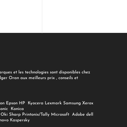
arques et les technologies sont disponibles chez
ger Oran aux meilleurs prix , conseils et
on
Epson
HP
Kyocera
Lexmark
Samsung
Xerox
onic
Konica
Oki
Sharp
Printonix/Tally
Microsoft
Adobe
dell
novo
Kaspersky