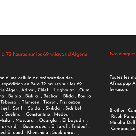
 à 72 heures sur les 69 wilayas d'Algérie
Nos marques
Toutes les m
se d'une cellule de préparation des
Africapap Al
expédition en 24 à 72 heures sur les 69
livraison.
ie:
Alger
, Adrar
, Chlef , Laghouat , Oum
na , Bejaia , Biskra , Bechar , Blida , Bouira
Tebessa , Tlemcen , Tiaret , Tizi ouzou ,
Jijel , Setif , Saida , Skikda , Sidi bel
Brother
Can
 , Guelma , Constantine , Medea ,
Ricoh
Panas
sila , Mascara , Ouargla , El bayadh ,
Minolta
Dell
ou arreridj , Boumerdes , El taref , Tindouf ,
Compaq
Le
oued El oued , Khenchela , Souk ahras ,