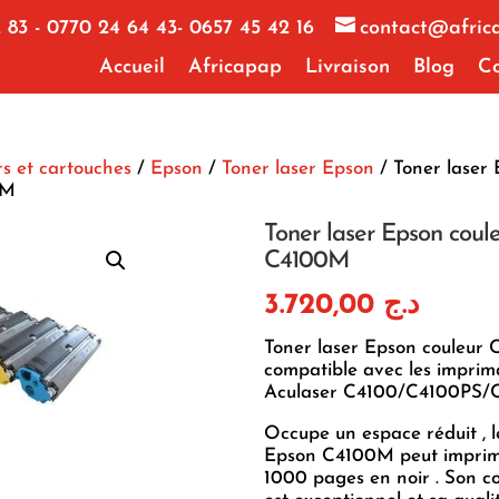
 83 - 0770 24 64 43- 0657 45 42 16
contact@afric
Accueil
Africapap
Livraison
Blog
Co
s et cartouches
/
Epson
/
Toner laser Epson
/ Toner laser
0M
Toner laser Epson coul
C4100M
3.720,00
د.ج
Toner laser Epson couleur
compatible avec les impri
Aculaser C4100/C4100PS/
Occupe un espace réduit , l
Epson C4100M peut imprim
1000 pages en noir . Son c