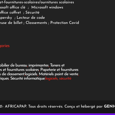
et-fournitures-scolaires/
ournitures scolaires
osoft office clé
;
Microsoft windows
office coffret
;
Sécurité
spersky
;
Lecteur de code
use de billet
;
Classements
;
Protection Covid
gories
bilier de bureau
,
imprimantes
,
Toners et
es et fournitures scolaires
,
Papeterie et fournitures
es de classement
,
logiciels
,
Matériels point de vente
,
tiques
,
Sécurité informatique
,logiciels, sécurité
1- AFRICAPAP. Tous droits réservés. Conçu et hébergé par
GENH