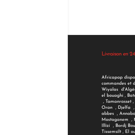
Livraison en 24
Africapap dispo
commandes et d'
Wiyalas d'Algér
el bouaghi , Bat
, Tamanrasset , 
Oran , Djelfa , 
abbes , Annaba
Mostaganem , M
Illizi , Bordj B
Tissemsilt , El 