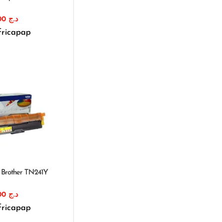
1.750,00
د.ج
fricapap
 Brother TN241Y
1.890,00
د.ج
fricapap