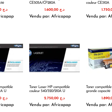
ité
CE505A/CF280A
couleur CE310A
1.400,00
د.ج
1.600,00
د.ج
ricapap
Vendu par: Africapap
Vendu par: A
mpatible
Toner Laser HP compatible
Toner compatible
1A U
couleur 540/320/210A U
grande capacité
1.880,00
د.ج
2.750,00
د.ج
ricapap
Vendu par: Africapap
Vendu par: A