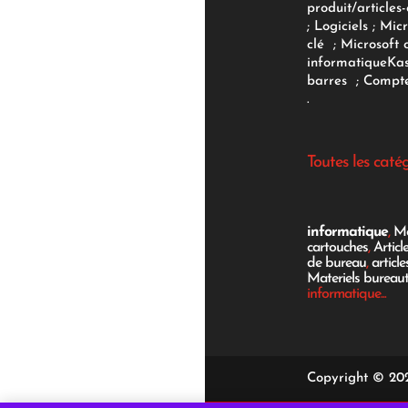
produit/articles-
;
Logiciels
; Micr
clé
;
Microsoft 
informatique
Ka
barres
;
Compte
.
Toutes les caté
informatique
,
Mo
cartouches
,
Articl
de bureau
,
articl
Materiels bureau
informatique...
Copyright © 202