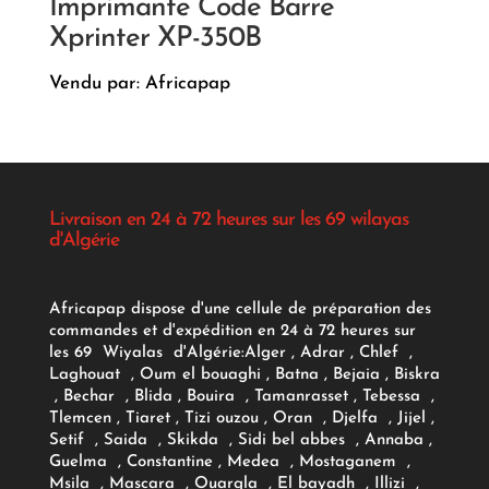
Imprimante Code Barre
Xprinter XP-350B
Vendu par: Africapap
Livraison en 24 à 72 heures sur les 69 wilayas
d'Algérie
Africapap dispose d'une cellule de préparation des
commandes et d'expédition en 24 à 72 heures sur
les 69 Wiyalas d'Algérie:
Alger
, Adrar
, Chlef ,
Laghouat , Oum el bouaghi , Batna , Bejaia , Biskra
, Bechar , Blida , Bouira , Tamanrasset , Tebessa ,
Tlemcen , Tiaret , Tizi ouzou , Oran , Djelfa , Jijel ,
Setif , Saida , Skikda , Sidi bel abbes , Annaba ,
Guelma , Constantine , Medea , Mostaganem ,
Msila , Mascara , Ouargla , El bayadh , Illizi ,