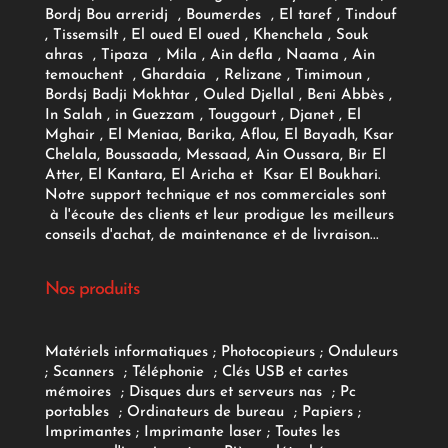
Bordj Bou arreridj , Boumerdes , El taref , Tindouf
, Tissemsilt , El oued El oued , Khenchela , Souk
ahras , Tipaza , Mila , Ain defla , Naama , Ain
temouchent , Ghardaia , Relizane , Timimoun ,
Bordsj Badji Mokhtar , Ouled Djellal , Beni Abbès ,
In Salah , in Guezzam , Touggourt , Djanet , El
Mghair , El Meniaa, Barika, Aflou, El Bayadh, Ksar
Chelala, Boussaada, Messaad, Ain Oussara, Bir El
Atter, El Kantara, El Aricha et Ksar El Boukhari.
Notre support technique et nos commerciales sont
à l'écoute des clients et leur prodigue les meilleurs
conseils d'achat, de maintenance et de livraison...
Nos produits
Matériels informatiques
;
Photocopieurs
;
Onduleurs
;
Scanners
;
Téléphonie
;
Clés USB et cartes
mémoires
;
Disques durs et serveurs nas
;
Pc
portables
;
Ordinateurs
de bureau
;
Papiers
;
Imprimantes
;
Imprimante laser
;
Toutes les