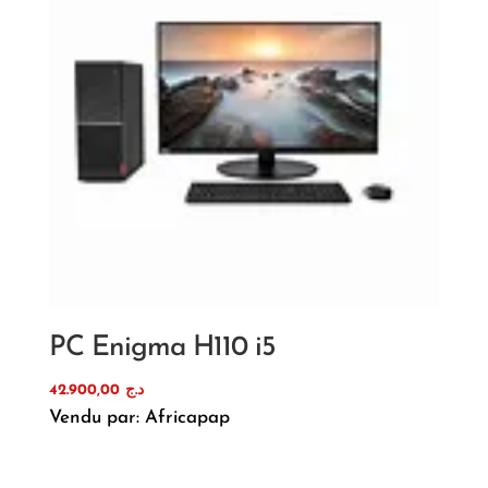
PC Enigma H110 i5
42.900,00
د.ج
Vendu par: Africapap