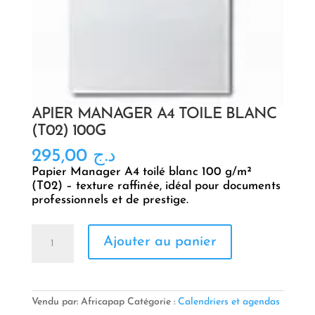
APIER MANAGER A4 TOILÉ BLANC
(T02) 100G
295,00
د.ج
Papier Manager A4 toilé blanc 100 g/m²
(T02) – texture raffinée, idéal pour documents
professionnels et de prestige.
quantité
Ajouter au panier
de
APIER
MANAGER
A4
TOILÉ
Vendu par: Africapap
Catégorie :
Calendriers et agendas
BLANC