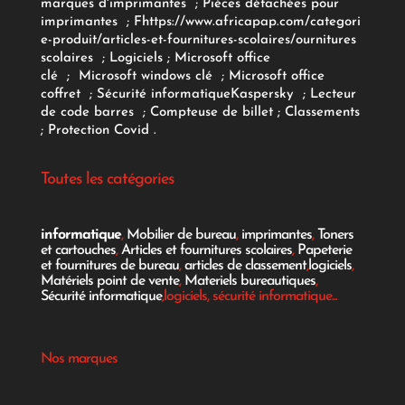
marques d'imprimantes
;
Pièces détachées pour
imprimantes
;
F
https://www.africapap.com/categori
e-produit/articles-et-fournitures-scolaires/
ournitures
scolaires
;
Logiciels
; Microsoft office
clé
;
Microsoft windows clé
;
Microsoft office
coffret
;
Sécurité informatique
Kaspersky
;
Lecteur
de code barres
;
Compteuse de billet
;
Classements
;
Protection Covid
.
Toutes les catégories
informatique
,
Mobilier de bureau
,
imprimantes
,
Toners
et cartouches
,
Articles et fournitures scolaires
,
Papeterie
et fournitures de bureau
,
articles de classement
,
logiciels
,
Matériels point de vente
,
Materiels bureautiques
,
Sécurité informatique
,logiciels, sécurité informatique...
Nos marques