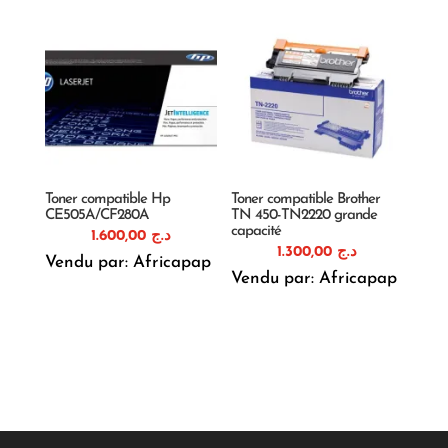
Toner compatible Hp
Toner compatible Brother
CE505A/CF280A
TN 450-TN2220 grande
capacité
1.600,00
د.ج
1.300,00
د.ج
Vendu par: Africapap
Vendu par: Africapap