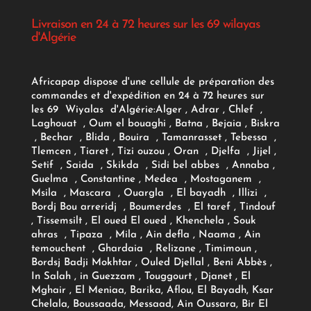
Livraison en 24 à 72 heures sur les 69 wilayas
d'Algérie
Africapap dispose d'une cellule de préparation des
commandes et d'expédition en 24 à 72 heures sur
les 69 Wiyalas d'Algérie:
Alger
, Adrar
, Chlef ,
Laghouat , Oum el bouaghi , Batna , Bejaia , Biskra
, Bechar , Blida , Bouira , Tamanrasset , Tebessa ,
Tlemcen , Tiaret , Tizi ouzou , Oran , Djelfa , Jijel ,
Setif , Saida , Skikda , Sidi bel abbes , Annaba ,
Guelma , Constantine , Medea , Mostaganem ,
Msila , Mascara , Ouargla , El bayadh , Illizi ,
Bordj Bou arreridj , Boumerdes , El taref , Tindouf
, Tissemsilt , El oued El oued , Khenchela , Souk
ahras , Tipaza , Mila , Ain defla , Naama , Ain
temouchent , Ghardaia , Relizane , Timimoun ,
Bordsj Badji Mokhtar , Ouled Djellal , Beni Abbès ,
In Salah , in Guezzam , Touggourt , Djanet , El
Mghair , El Meniaa, Barika, Aflou, El Bayadh, Ksar
Chelala, Boussaada, Messaad, Ain Oussara, Bir El