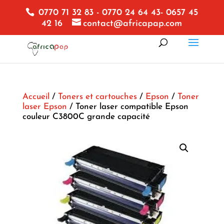
0770 71 32 83 - 0770 24 64 43- 0657 45
42 16
contact@africapap.com
Accueil
/
Toners et cartouches
/
Epson
/
Toner
laser Epson
/ Toner laser compatible Epson
couleur C3800C grande capacité