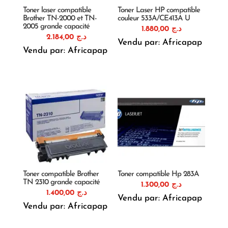
Toner laser compatible
Toner Laser HP compatible
Brother TN-2000 et TN-
couleur 533A/CE413A U
2005 grande capacité
1.880,00
د.ج
2.184,00
د.ج
Vendu par: Africapap
Vendu par: Africapap
Toner compatible Brother
Toner compatible Hp 283A
TN 2310 grande capacité
1.300,00
د.ج
1.400,00
د.ج
Vendu par: Africapap
Vendu par: Africapap