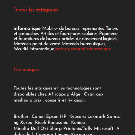
Toutes les catégories
informatique
,
Mobilier de bureau
,
imprimantes
,
Toners
et cartouches
,
Articles et fournitures scolaires
,
Papeterie
et fournitures de bureau
,
articles de classement
,
logiciels
,
Matériels point de vente
,
Materiels bureautiques
,
Sécurité informatique
,logiciels, sécurité informatique...
Nos marques
Toutes les marques et les technologies sont
disponibles chez Africapap Alger Oran aux
meilleurs prix , conseils et livraison.
Brother
Canon
Epson
HP
Kyocera
Lexmark
Samsu
ng
Xerox
Ricoh
Panasonic
Konica
Minolta
Dell
Oki
Sharp
Printonix/Tally
Microsoft
A
dobe
dell
Compaq
Lenovo
Kaspersky