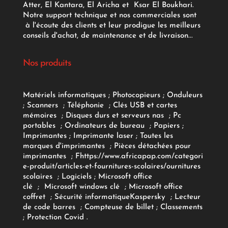
Atter, El Kantara, El Aricha et Ksar El Boukhari.
Notre support technique et nos commerciales sont
à l'écoute des clients et leur prodigue les meilleurs
conseils d'achat, de maintenance et de livraison...
Nos produits
Matériels informatiques
;
Photocopieurs
;
Onduleurs
;
Scanners
;
Téléphonie
;
Clés USB et cartes
mémoires
;
Disques durs et serveurs nas
;
Pc
portables
;
Ordinateurs
de bureau
;
Papiers
;
Imprimantes
;
Imprimante laser
;
Toutes les
marques d'imprimantes
;
Pièces détachées pour
imprimantes
;
F
https://www.africapap.com/categori
e-produit/articles-et-fournitures-scolaires/
ournitures
scolaires
;
Logiciels
; Microsoft office
clé
;
Microsoft windows clé
;
Microsoft office
coffret
;
Sécurité informatique
Kaspersky
;
Lecteur
de code barres
;
Compteuse de billet
;
Classements
;
Protection Covid
.