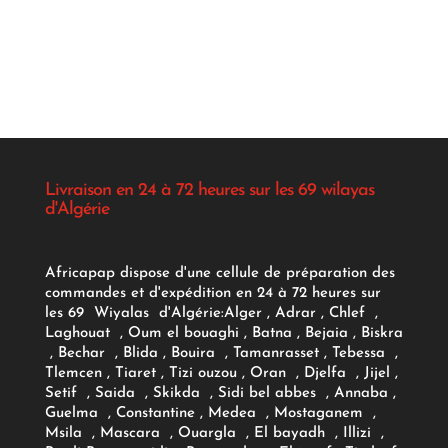
initial
actuel
était :
est :
د.ج 1.150,00.
Livraison en 24 à 72 heures sur les 69 wilayas
d'Algérie
Africapap dispose d'une cellule de préparation des
commandes et d'expédition en 24 à 72 heures sur
les 69 Wiyalas d'Algérie:
Alger
, Adrar
, Chlef ,
Laghouat , Oum el bouaghi , Batna , Bejaia , Biskra
, Bechar , Blida , Bouira , Tamanrasset , Tebessa ,
Tlemcen , Tiaret , Tizi ouzou , Oran , Djelfa , Jijel ,
Setif , Saida , Skikda , Sidi bel abbes , Annaba ,
Guelma , Constantine , Medea , Mostaganem ,
Msila , Mascara , Ouargla , El bayadh , Illizi ,