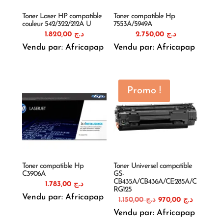
Toner Laser HP compatible
Toner compatible Hp
couleur 542/322/212A U
7553A/5949A
1.820,00
د.ج
2.750,00
د.ج
Vendu par: Africapap
Vendu par: Africapap
Promo !
Toner compatible Hp
Toner Universel compatible
C3906A
GS-
CB435A/CB436A/CE285A/C
1.783,00
د.ج
RG125
Vendu par: Africapap
Le
Le
1.150,00
د.ج
970,00
د.ج
prix
prix
Vendu par: Africapap