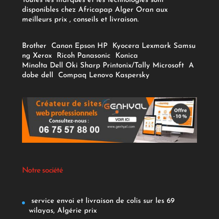
Toutes les marques et les technologies sont
disponibles chez Africapap Alger Oran aux
meilleurs prix , conseils et livraison.
Brother
Canon
Epson
HP
Kyocera
Lexmark
Samsu
ng
Xerox
Ricoh
Panasonic
Konica
Minolta
Dell
Oki
Sharp
Printonix/Tally
Microsoft
A
dobe
dell
Compaq
Lenovo
Kaspersky
Notre société
service envoi et livraison de colis sur les 69
wilayas, Algérie prix