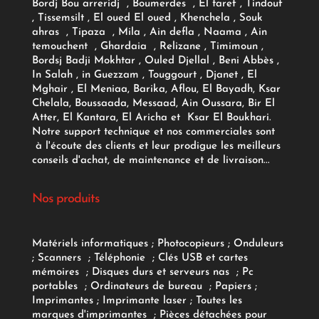
Bordj Bou arreridj , Boumerdes , El taref , Tindouf
, Tissemsilt , El oued El oued , Khenchela , Souk
ahras , Tipaza , Mila , Ain defla , Naama , Ain
temouchent , Ghardaia , Relizane , Timimoun ,
Bordsj Badji Mokhtar , Ouled Djellal , Beni Abbès ,
In Salah , in Guezzam , Touggourt , Djanet , El
Mghair , El Meniaa, Barika, Aflou, El Bayadh, Ksar
Chelala, Boussaada, Messaad, Ain Oussara, Bir El
Atter, El Kantara, El Aricha et Ksar El Boukhari.
Notre support technique et nos commerciales sont
à l'écoute des clients et leur prodigue les meilleurs
conseils d'achat, de maintenance et de livraison...
Nos produits
Matériels informatiques
;
Photocopieurs
;
Onduleurs
;
Scanners
;
Téléphonie
;
Clés USB et cartes
mémoires
;
Disques durs et serveurs nas
;
Pc
portables
;
Ordinateurs
de bureau
;
Papiers
;
Imprimantes
;
Imprimante laser
;
Toutes les
marques d'imprimantes
;
Pièces détachées pour