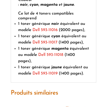
:
noir
,
cyan
,
magenta
et
jaune
.
Ce lot de 4 toners compatibles
comprend
1 toner générique
noir
équivalent au
modèle
Dell 593-11016
(2000 pages),
1 toner générique
cyan
équivalent au
modèle
Dell 593-11017
(1400 pages),
1 toner générique
magenta
équivalent
au modèle
Dell 593-11018
(1400
pages),
1 toner générique
jaune
équivalent au
modèle
Dell 593-11019
(1400 pages).
Produits similaires