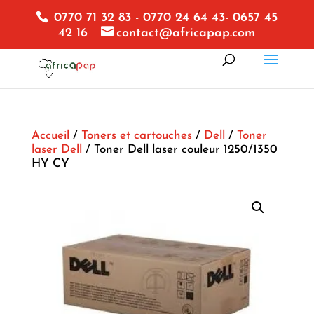
0770 71 32 83 - 0770 24 64 43- 0657 45
42 16
contact@africapap.com
Accueil
/
Toners et cartouches
/
Dell
/
Toner
laser Dell
/ Toner Dell laser couleur 1250/1350
HY CY