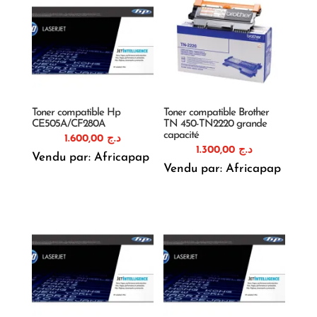
Toner compatible Hp
Toner compatible Brother
CE505A/CF280A
TN 450-TN2220 grande
capacité
1.600,00
د.ج
1.300,00
د.ج
Vendu par: Africapap
Vendu par: Africapap