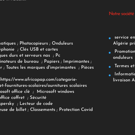
Notre société
service env
Algérie pr
matiques
;
Photocopieurs
;
Onduleurs
éphonie
;
Clés USB et cartes
Promotions
ques durs et serveurs nas
;
Pc
onduleurs
inateurs
de bureau
;
Papiers
; Imprimantes
;
Termes et 
r
;
Toutes les marques d'imprimantes
;
Pièces
Informatiq
F
https://www.africapap.com/categorie-
livraison A
et-fournitures-scolaires/
ournitures scolaires
osoft office clé
;
Microsoft windows
office coffret
;
Sécurité
spersky
;
Lecteur de code
use de billet
;
Classements
;
Protection Covid