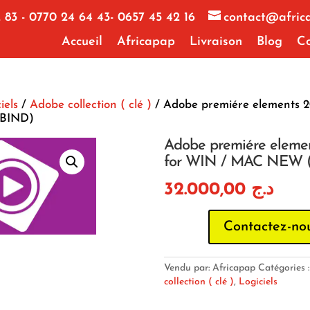
 83 - 0770 24 64 43- 0657 45 42 16
contact@afric
Accueil
Africapap
Livraison
Blog
Co
iels
/
Adobe collection ( clé )
/ Adobe premiére elements 
BIND)
Adobe premiére eleme
for WIN / MAC NEW 
32.000,00
د.ج
Contactez-no
Vendu par: Africapap
Catégories 
collection ( clé )
,
Logiciels