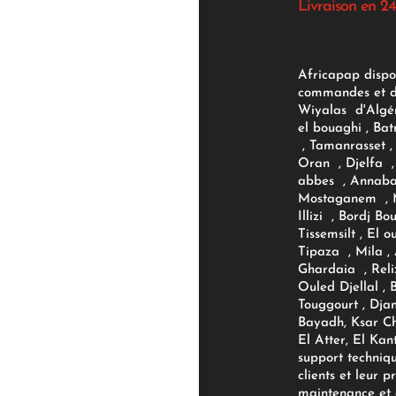
Livraison en 24
Africapap dispo
commandes et d'
Wiyalas d'Algér
el bouaghi , Bat
, Tamanrasset , 
Oran , Djelfa , 
abbes , Annaba
Mostaganem , M
Illizi , Bordj B
Tissemsilt , El 
Tipaza , Mila ,
Ghardaia , Reli
Ouled Djellal , 
Touggourt , Djan
Bayadh, Ksar Ch
El Atter, El Kan
support techniq
clients et leur p
maintenance et d