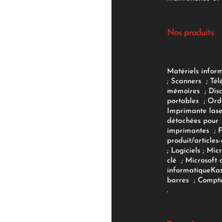
Nos produits
Matériels infor
;
Scanners
;
Tél
mémoires
;
Dis
portables
;
Ord
Imprimante lase
détachées pour
imprimantes
;
produit/articles-
;
Logiciels
; Micr
clé
;
Microsoft 
informatique
Ka
barres
;
Compte
.