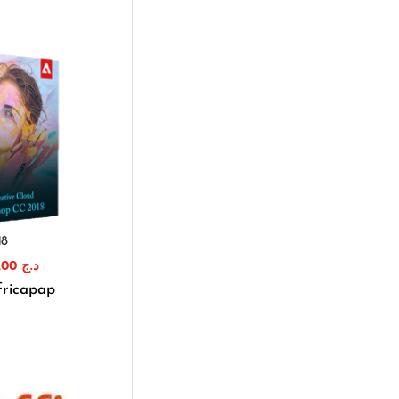
18
23.300,00
د.ج
fricapap