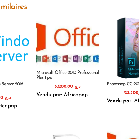
imilaires
Microsoft Office 2010 Professional
Plus 1 pc
 Server 2016
Photoshop CC 20
5.200,00
د.ج
Vendu par: Africapap
13.200,00
د.ج
Vendu par: A
ricapap