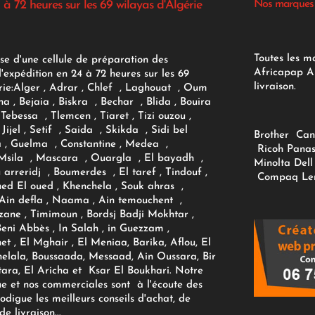
 à 72 heures sur les 69 wilayas d'Algérie
Nos marques
Toutes les m
se d'une cellule de préparation des
Africapap Al
expédition en 24 à 72 heures sur les 69
livraison.
ie:
Alger
, Adrar
, Chlef , Laghouat , Oum
na , Bejaia , Biskra , Bechar , Blida , Bouira
Tebessa , Tlemcen , Tiaret , Tizi ouzou ,
Jijel , Setif , Saida , Skikda , Sidi bel
Brother
Can
 , Guelma , Constantine , Medea ,
Ricoh
Panas
sila , Mascara , Ouargla , El bayadh ,
Minolta
Dell
ou arreridj , Boumerdes , El taref , Tindouf ,
Compaq
Le
oued El oued , Khenchela , Souk ahras ,
 Ain defla , Naama , Ain temouchent ,
zane , Timimoun , Bordsj Badji Mokhtar ,
Beni Abbès , In Salah , in Guezzam ,
et , El Mghair , El Meniaa, Barika, Aflou, El
elala, Boussaada, Messaad, Ain Oussara, Bir
tara, El Aricha et Ksar El Boukhari. Notre
ue et nos commerciales sont à l'écoute des
rodigue les meilleurs conseils d'achat, de
e livraison...