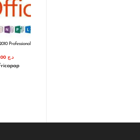
2010 Professional
79.000,00
د.ج
fricapap