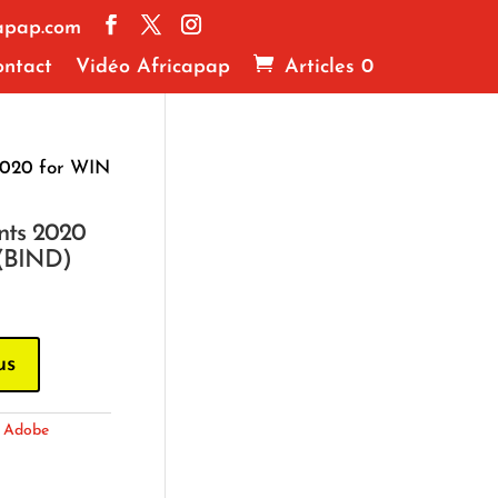
apap.com
ntact
Vidéo Africapap
Articles 0
2020 for WIN
nts 2020
(BIND)
us
:
Adobe