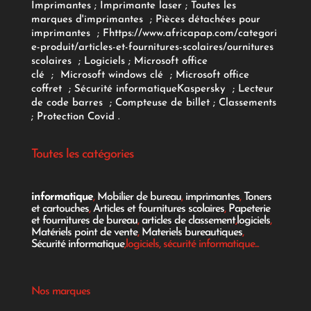
Imprimantes
;
Imprimante laser
;
Toutes les
marques d'imprimantes
;
Pièces détachées pour
imprimantes
;
F
https://www.africapap.com/categori
e-produit/articles-et-fournitures-scolaires/
ournitures
scolaires
;
Logiciels
; Microsoft office
clé
;
Microsoft windows clé
;
Microsoft office
coffret
;
Sécurité informatique
Kaspersky
;
Lecteur
de code barres
;
Compteuse de billet
;
Classements
;
Protection Covid
.
Toutes les catégories
informatique
,
Mobilier de bureau
,
imprimantes
,
Toners
et cartouches
,
Articles et fournitures scolaires
,
Papeterie
et fournitures de bureau
,
articles de classement
,
logiciels
,
Matériels point de vente
,
Materiels bureautiques
,
Sécurité informatique
,logiciels, sécurité informatique...
Nos marques