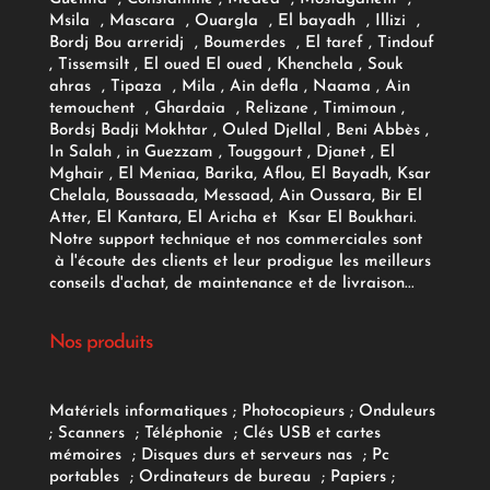
Msila , Mascara , Ouargla , El bayadh , Illizi ,
Bordj Bou arreridj , Boumerdes , El taref , Tindouf
, Tissemsilt , El oued El oued , Khenchela , Souk
ahras , Tipaza , Mila , Ain defla , Naama , Ain
temouchent , Ghardaia , Relizane , Timimoun ,
Bordsj Badji Mokhtar , Ouled Djellal , Beni Abbès ,
In Salah , in Guezzam , Touggourt , Djanet , El
Mghair , El Meniaa, Barika, Aflou, El Bayadh, Ksar
Chelala, Boussaada, Messaad, Ain Oussara, Bir El
Atter, El Kantara, El Aricha et Ksar El Boukhari.
Notre support technique et nos commerciales sont
à l'écoute des clients et leur prodigue les meilleurs
conseils d'achat, de maintenance et de livraison...
Nos produits
Matériels informatiques
;
Photocopieurs
;
Onduleurs
;
Scanners
;
Téléphonie
;
Clés USB et cartes
mémoires
;
Disques durs et serveurs nas
;
Pc
portables
;
Ordinateurs
de bureau
;
Papiers
;