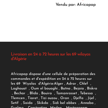
Vendu par: Africapap
Livraison en 24 à 72 heures sur les 69 wilayas
d'Algérie
Africapap dispose d'une cellule de préparation des
commandes et d'expédition en 24 à 72 heures sur
les 69 Wiyalas d'Algérie:
Alger
, Adrar
, Chlef ,
Laghouat , Oum el bouaghi , Batna , Bejaia , Biskra
, Bechar , Blida , Bouira , Tamanrasset , Tebessa ,
Tlemcen , Tiaret , Tizi ouzou , Oran , Djelfa , Jijel ,
Setif , Saida , Skikda , Sidi bel abbes , Annaba ,
Guelma , Constantine , Medea , Mostaganem ,