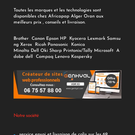
Toutes les marques et les technologies sont
disponibles chez Africapap Alger Oran aux
meilleurs prix , conseils et livraison.
Brother
Canon
Epson
HP
Kyocera
Lexmark
Samsu
ng
Xerox
Ricoh
Panasonic
Konica
Minolta
Dell
Oki
Sharp
Printonix/Tally
Microsoft
A
dobe
dell
Compaq
Lenovo
Kaspersky
Notre société
service envoi et livraison de colis sur les 69