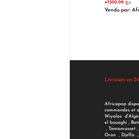
47.500,00
د.ج
Vendu par: Af
Livraison en 24
Africapap dispo
commandes et d'
Wiyalas d'Algér
el bouaghi , Bat
, Tamanrasset , 
Oran , Djelfa , 