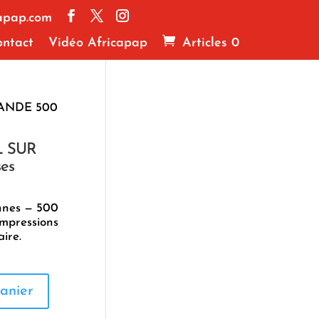
apap.com
ntact
Vidéo Africapap
Articles 0
ANDE 500
L SUR
es
onnes — 500
impressions
ire.
anier