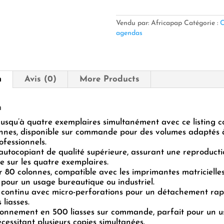
4EX
80
COL
Vendu par: Africapap
Catégorie :
C
SUR
agendas
COMMANDE
500
liasses
n
Avis (0)
More Products
n
usqu’à quatre exemplaires simultanément avec ce listing c
onnes, disponible sur commande pour des volumes adaptés 
ofessionnels.
autocopiant de qualité supérieure, assurant une reproducti
e sur les quatre exemplaires.
 80 colonnes, compatible avec les imprimantes matricielle
pour un usage bureautique ou industriel.
 continu avec micro-perforations pour un détachement rap
 liasses.
ionnement en 500 liasses sur commande, parfait pour un 
écessitant plusieurs copies simultanées.