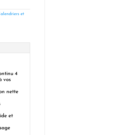
alendriers et
ontinu 4
à vos
on nette
s
ide et
usage