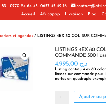
 83 - 0770 24 64 43- 0657 45 42 16
contact@afric
Accueil
Africapap
Livraison
Blog
Co
ndriers et agendas
/ LISTINGS 4EX 80 COL SUR COMM
LISTINGS 4EX 80 CO
COMMANDE 500 liass
4.995,00
د.ج
Listing continu 4 ex 80 col
liasses sur commande pour 
nettes en quadruple exempla
quantité
Ajouter au p
de
LISTINGS