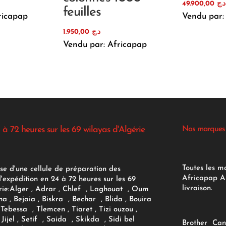
49.900,00
د.ج
feuilles
ricapap
Vendu par:
1.950,00
د.ج
Vendu par: Africapap
 à 72 heures sur les 69 wilayas d'Algérie
Nos marques
Toutes les m
se d'une cellule de préparation des
Africapap Al
expédition en 24 à 72 heures sur les 69
livraison.
ie:
Alger
, Adrar
, Chlef , Laghouat , Oum
na , Bejaia , Biskra , Bechar , Blida , Bouira
Tebessa , Tlemcen , Tiaret , Tizi ouzou ,
Jijel , Setif , Saida , Skikda , Sidi bel
Brother
Can