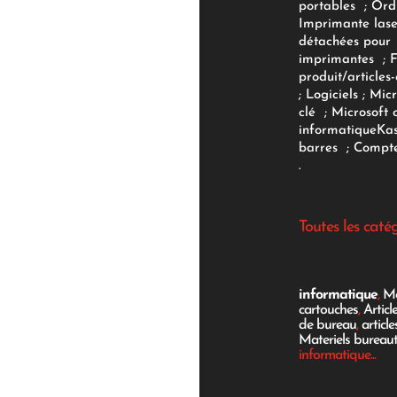
portables
;
Ord
Imprimante lase
détachées pour
imprimantes
;
produit/articles-
;
Logiciels
; Micr
clé
;
Microsoft 
informatique
Ka
barres
;
Compte
.
Toutes les caté
informatique
,
Mo
cartouches
,
Articl
de bureau
,
articl
Materiels bureau
informatique...