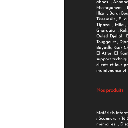
abbes , Annaba
Mostaganem , M
Illizi , Bordj B
Tissemsilt , El 
Tipaza , Mila ,
Ghardaia , Reli
Ouled Djellal , 
Touggourt , Djan
Bayadh, Ksar Ch
El Atter, El Kan
support techniq
clients et leur p
maintenance et d
Nos produits
Matériels infor
;
Scanners
;
Tél
mémoires
;
Dis