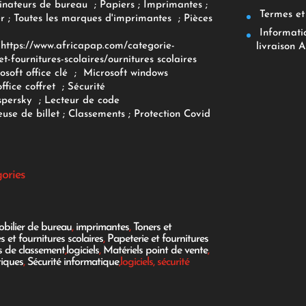
inateurs
de bureau
;
Papiers
; Imprimantes
;
Termes et 
r
;
Toutes les marques d'imprimantes
;
Pièces
Informatiq
F
https://www.africapap.com/categorie-
livraison A
et-fournitures-scolaires/
ournitures scolaires
osoft office clé
;
Microsoft windows
office coffret
;
Sécurité
spersky
;
Lecteur de code
use de billet
;
Classements
;
Protection Covid
gories
bilier de bureau
,
imprimantes
,
Toners et
es et fournitures scolaires
,
Papeterie et fournitures
es de classement
,
logiciels
,
Matériels point de vente
,
tiques
,
Sécurité informatique
,logiciels, sécurité