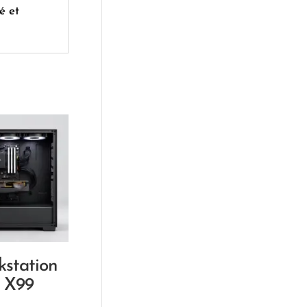
é et
station
 X99