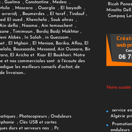
 , Guelma , Constantine , Medea ,
Ricoh
Panas
sila , Mascara , Ouargla , El bayadh ,
Minolta
Dell
ou arreridj , Boumerdes , El taref , Tindouf ,
Compaq
Le
oued El oued , Khenchela , Souk ahras ,
 Ain defla , Naama , Ain temouchent ,
zane , Timimoun , Bordsj Badji Mokhtar ,
Beni Abbès , In Salah , in Guezzam ,
et , El Mghair , El Meniaa, Barika, Aflou, El
elala, Boussaada, Messaad, Ain Oussara, Bir
tara, El Aricha et Ksar El Boukhari. Notre
ue et nos commerciales sont à l'écoute des
rodigue les meilleurs conseils d'achat, de
e livraison...
Notre société
service env
Algérie pr
matiques
;
Photocopieurs
;
Onduleurs
éphonie
;
Clés USB et cartes
Promotions
ques durs et serveurs nas
;
Pc
onduleurs