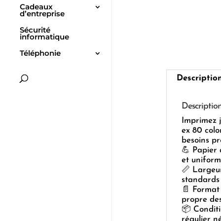
Cadeaux
d’entreprise
Sécurité
informatique
Téléphonie
Descriptio
Descriptio
Imprimez j
ex 80 col
besoins pr
💪 Papier 
et uniform
📏 Largeur
standards 
📄 Format
propre des
📦 Condit
régulier n