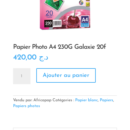
Papier Photo A4 230G Galaxie 20f
420,00
د.ج
quantité
Ajouter au panier
de
Papier
Photo
A4
230G
Vendu par: Africapap
Catégories :
Papier blanc
,
Papiers
,
Galaxie
Papiers photos
20f