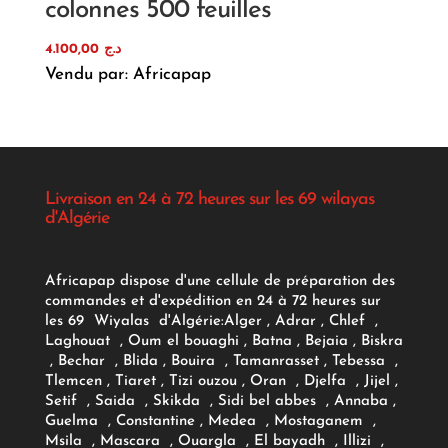
colonnes 500 feuilles
4.100,00
د.ج
Vendu par: Africapap
Livraison en 24 à 72 heures sur les 69 wilayas
d'Algérie
Africapap dispose d'une cellule de préparation des
commandes et d'expédition en 24 à 72 heures sur
les 69 Wiyalas d'Algérie:
Alger
, Adrar
, Chlef ,
Laghouat , Oum el bouaghi , Batna , Bejaia , Biskra
, Bechar , Blida , Bouira , Tamanrasset , Tebessa ,
Tlemcen , Tiaret , Tizi ouzou , Oran , Djelfa , Jijel ,
Setif , Saida , Skikda , Sidi bel abbes , Annaba ,
Guelma , Constantine , Medea , Mostaganem ,
Msila , Mascara , Ouargla , El bayadh , Illizi ,