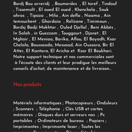
Bordj Bou arreridj , Boumerdes , El taref , Tindouf
, Tissemsilt , El oued El oued , Khenchela , Souk
ahras , Tipaza , Mila , Ain defla , Naama , Ain
temouchent , Ghardaia , Relizane , Timimoun ,
Bordsj Badji Mokhtar , Ouled Djellal , Beni Abbès ,
In Salah , in Guezzam , Touggourt , Djanet , El
Mghair , El Meniaa, Barika, Aflou, El Bayadh, Ksar
Chelala, Boussaada, Messaad, Ain Oussara, Bir El
Atter, El Kantara, El Aricha et Ksar El Boukhari.
Notre support technique et nos commerciales sont
à l'écoute des clients et leur prodigue les meilleurs
conseils d'achat, de maintenance et de livraison...
Nos produits
Matériels informatiques
;
Photocopieurs
;
Onduleurs
;
Scanners
;
Téléphonie
;
Clés USB et cartes
mémoires
;
Disques durs et serveurs nas
;
Pc
portables
;
Ordinateurs
de bureau
;
Papiers
;
Imprimantes
;
Imprimante laser
;
Toutes les