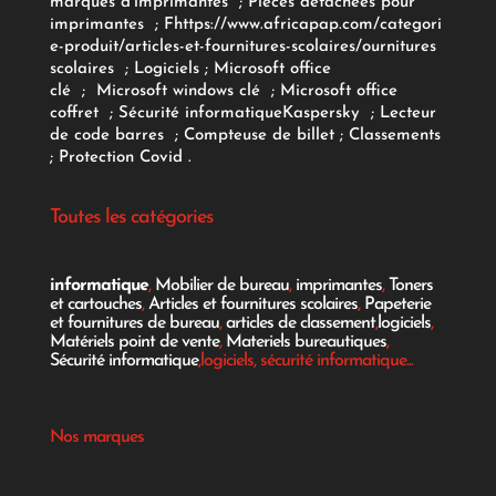
marques d'imprimantes
;
Pièces détachées pour
imprimantes
;
F
https://www.africapap.com/categori
e-produit/articles-et-fournitures-scolaires/
ournitures
scolaires
;
Logiciels
; Microsoft office
clé
;
Microsoft windows clé
;
Microsoft office
coffret
;
Sécurité informatique
Kaspersky
;
Lecteur
de code barres
;
Compteuse de billet
;
Classements
;
Protection Covid
.
Toutes les catégories
informatique
,
Mobilier de bureau
,
imprimantes
,
Toners
et cartouches
,
Articles et fournitures scolaires
,
Papeterie
et fournitures de bureau
,
articles de classement
,
logiciels
,
Matériels point de vente
,
Materiels bureautiques
,
Sécurité informatique
,logiciels, sécurité informatique...
Nos marques