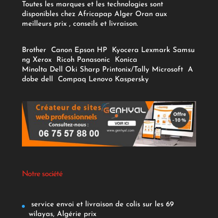
Toutes les marques et les technologies sont
disponibles chez Africapap Alger Oran aux
meilleurs prix , conseils et livraison.
Brother
Canon
Epson
HP
Kyocera
Lexmark
Samsu
ng
Xerox
Ricoh
Panasonic
Konica
Minolta
Dell
Oki
Sharp
Printonix/Tally
Microsoft
A
dobe
dell
Compaq
Lenovo
Kaspersky
Notre société
service envoi et livraison de colis sur les 69
wilayas, Algérie prix