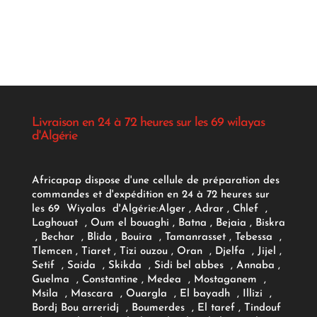
Livraison en 24 à 72 heures sur les 69 wilayas
d'Algérie
Africapap dispose d'une cellule de préparation des
commandes et d'expédition en 24 à 72 heures sur
les 69 Wiyalas d'Algérie:
Alger
, Adrar
, Chlef ,
Laghouat , Oum el bouaghi , Batna , Bejaia , Biskra
, Bechar , Blida , Bouira , Tamanrasset , Tebessa ,
Tlemcen , Tiaret , Tizi ouzou , Oran , Djelfa , Jijel ,
Setif , Saida , Skikda , Sidi bel abbes , Annaba ,
Guelma , Constantine , Medea , Mostaganem ,
Msila , Mascara , Ouargla , El bayadh , Illizi ,
Bordj Bou arreridj , Boumerdes , El taref , Tindouf