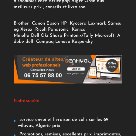
disponibles chez Africapap Alger Oran aux
meilleurs prix , conseils et livraison.
Brother
Canon
Epson
HP
Kyocera
Lexmark
Samsu
ng
Xerox
Ricoh
Panasonic
Konica
Minolta
Dell
Oki
Sharp
Printonix/Tally
Microsoft
A
dobe
dell
Compaq
Lenovo
Kaspersky
Notre société
service envoi et livraison de colis sur les 69
wilayas, Algérie prix
Promotions, remises, excellents prix, imprimantes,