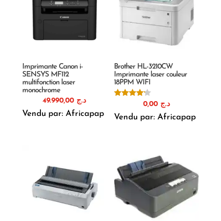
Imprimante Canon i-
Brother HL-3210CW
SENSYS MF112
Imprimante laser couleur
multifonction laser
18PPM WIFI
monochrome
49.990,00
د.ج
Note
0,00
د.ج
4.00
Vendu par: Africapap
sur 5
Vendu par: Africapap