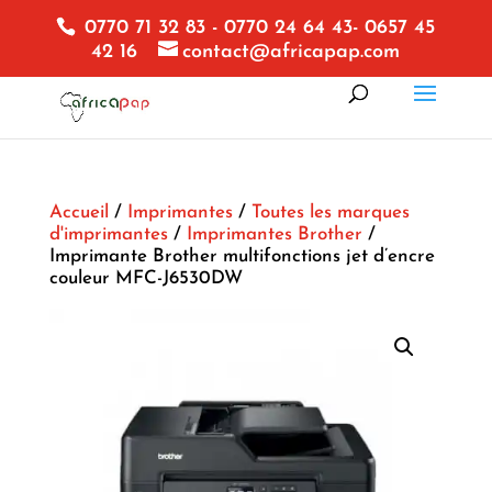
0770 71 32 83 - 0770 24 64 43- 0657 45
42 16
contact@africapap.com
Accueil
/
Imprimantes
/
Toutes les marques
d'imprimantes
/
Imprimantes Brother
/
Imprimante Brother multifonctions jet d’encre
couleur MFC-J6530DW