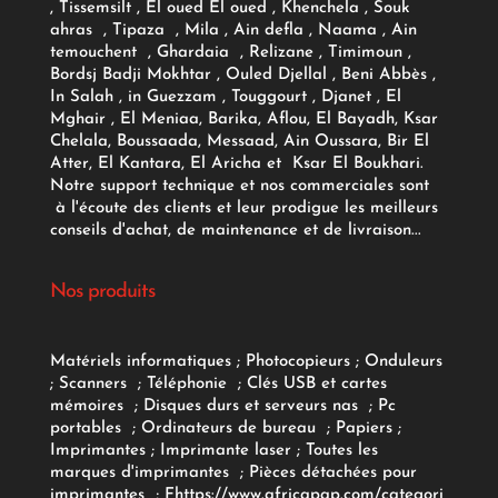
, Tissemsilt , El oued El oued , Khenchela , Souk
ahras , Tipaza , Mila , Ain defla , Naama , Ain
temouchent , Ghardaia , Relizane , Timimoun ,
Bordsj Badji Mokhtar , Ouled Djellal , Beni Abbès ,
In Salah , in Guezzam , Touggourt , Djanet , El
Mghair , El Meniaa, Barika, Aflou, El Bayadh, Ksar
Chelala, Boussaada, Messaad, Ain Oussara, Bir El
Atter, El Kantara, El Aricha et Ksar El Boukhari.
Notre support technique et nos commerciales sont
à l'écoute des clients et leur prodigue les meilleurs
conseils d'achat, de maintenance et de livraison...
Nos produits
Matériels informatiques
;
Photocopieurs
;
Onduleurs
;
Scanners
;
Téléphonie
;
Clés USB et cartes
mémoires
;
Disques durs et serveurs nas
;
Pc
portables
;
Ordinateurs
de bureau
;
Papiers
;
Imprimantes
;
Imprimante laser
;
Toutes les
marques d'imprimantes
;
Pièces détachées pour
imprimantes
;
F
https://www.africapap.com/categori