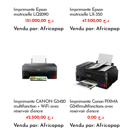
Imprimante Epson
Imprimante Epson
matricielle LQ2090
matricielle LX-350
151.000,00
د.ج
47.500,00
د.ج
Vendu par: Africapap
Vendu par: Africapap
Imprimante CANON G3420
Imprimante Canon PIXMA
multifonction + WiFi avec
G2411multifonctions avec
réservoir d’encre
reservoir d’encre
42.500,00
د.ج
0,00
د.ج
Vendu par: Africapap
Vendu par: Africapap