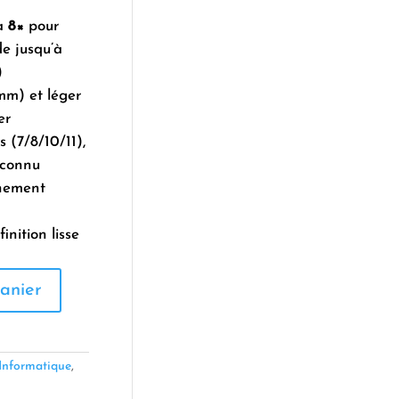
’à
8×
pour
de jusqu’à
)
 mm) et léger
er
 (7/8/10/11),
econnu
hement
inition lisse
anier
Informatique
,