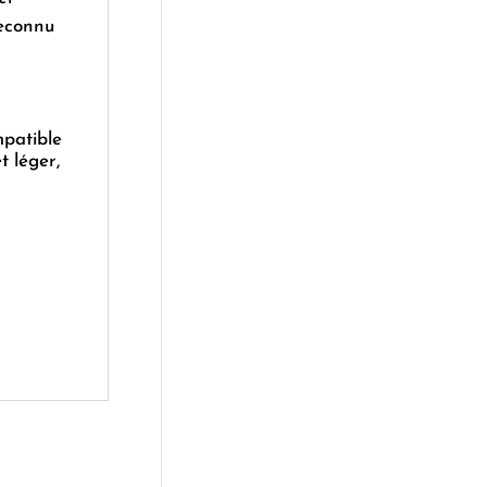
reconnu
mpatible
 léger,