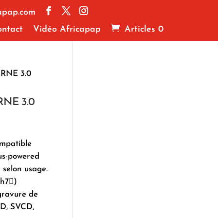
apap.com
ntact
Vidéo Africapap
Articles 0
RNE 3.0
NE 3.0
ompatible
bus-powered
 selon usage.
ch7)
gravure de
D, SVCD,