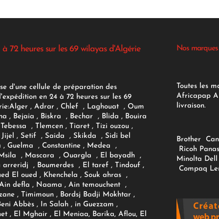
 à 72 heures sur les 69 wilayas d'Algérie
Nos marques
Toutes les m
se d'une cellule de préparation des
Africapap Al
expédition en 24 à 72 heures sur les 69
livraison.
ie:
Alger
, Adrar
, Chlef , Laghouat , Oum
na , Bejaia , Biskra , Bechar , Blida , Bouira
Tebessa , Tlemcen , Tiaret , Tizi ouzou ,
Jijel , Setif , Saida , Skikda , Sidi bel
Brother
Can
 , Guelma , Constantine , Medea ,
Ricoh
Panas
sila , Mascara , Ouargla , El bayadh ,
Minolta
Dell
ou arreridj , Boumerdes , El taref , Tindouf ,
Compaq
Le
oued El oued , Khenchela , Souk ahras ,
 Ain defla , Naama , Ain temouchent ,
zane , Timimoun , Bordsj Badji Mokhtar ,
Beni Abbès , In Salah , in Guezzam ,
et , El Mghair , El Meniaa, Barika, Aflou, El