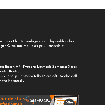
arques et les technologies sont disponibles chez
ger Oran aux meilleurs prix , conseils et
on
Epson
HP
Kyocera
Lexmark
Samsung
Xerox
onic
Konica
Oki
Sharp
Printonix/Tally
Microsoft
Adobe
dell
novo
Kaspersky