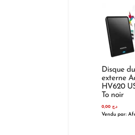
Disque du
externe A
HV620 USB
To noir
0,00
د.ج
Vendu par: Af