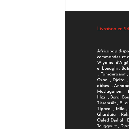
Livraison en 24
Africapap dispo
commandes et d'
Wiyalas d'Algér
el bouaghi , Bat
, Tamanrasset , 
Oran , Djelfa , 
abbes , Annaba
Mostaganem , M
Illizi , Bordj B
Tissemsilt , El 
Tipaza , Mila ,
Ghardaia , Reli
Ouled Djellal , 
Touggourt , Djan