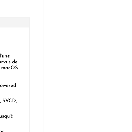
d’une
urvus de
s, macOS
powered
, SVCD,
jusqu’à
er