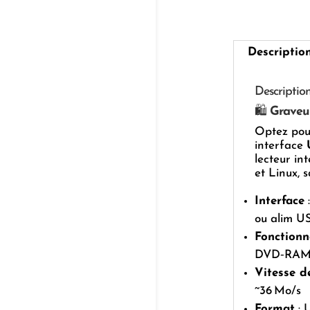
Descriptio
Descriptio
🛍️
Graveur
Optez pou
interface
lecteur i
et Linux, s
Interface
:
ou alim U
Fonctionn
DVD‑RA
Vitesse d
~36 Mo/s
Format
: 