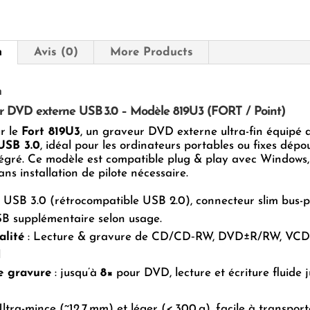
n
Avis (0)
More Products
n
 DVD externe USB 3.0 – Modèle 819U3 (FORT / Point)
r le
Fort 819U3
, un graveur DVD externe ultra-fin équipé 
USB 3.0
, idéal pour les ordinateurs portables ou fixes dépo
ntégré. Ce modèle est compatible plug & play avec Window
ans installation de pilote nécessaire.
 USB 3.0 (rétrocompatible USB 2.0), connecteur slim bus-
SB supplémentaire selon usage.
alité
: Lecture & gravure de CD/CD‑RW, DVD±R/RW, VCD
M
e gravure
: jusqu’à
8×
pour DVD, lecture et écriture fluide 
Ultra-mince (~12,7 mm) et léger (< 300 g), facile à transport