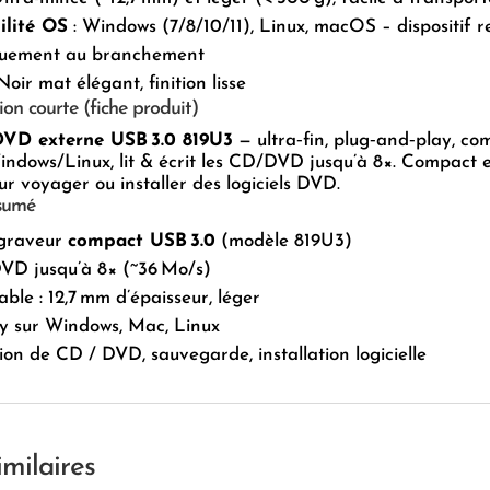
lité OS
: Windows (7/8/10/11), Linux, macOS – dispositif 
quement au branchement
Noir mat élégant, finition lisse
ion courte (fiche produit)
VD externe USB 3.0 819U3
— ultra‑fin, plug‑and‑play, co
ows/Linux, lit & écrit les CD/DVD jusqu’à 8×. Compact et
ur voyager ou installer des logiciels DVD.
sumé
 graveur
compact USB 3.0
(modèle 819U3)
VD jusqu’à 8× (~36 Mo/s)
able : 12,7 mm d’épaisseur, léger
ay sur Windows, Mac, Linux
on de CD / DVD, sauvegarde, installation logicielle
imilaires