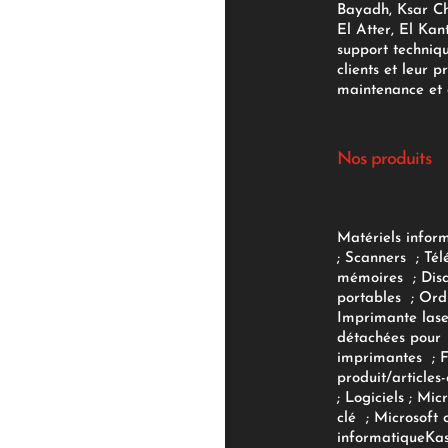
Bayadh, Ksar Ch
El Atter, El Kan
support techniq
clients et leur p
maintenance et d
Nos produits
Matériels infor
;
Scanners
;
Tél
mémoires
;
Dis
portables
;
Ord
Imprimante lase
détachées pour
imprimantes
;
produit/articles-
;
Logiciels
; Micr
clé
;
Microsoft 
informatique
Ka