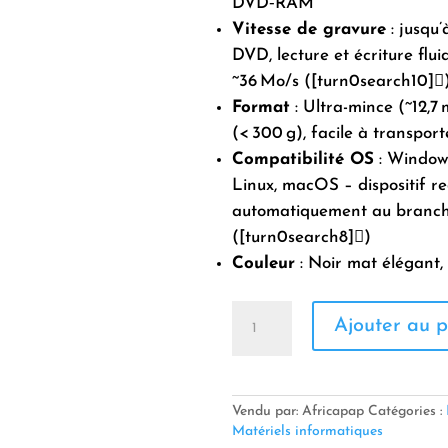
DVD‑RAM
Vitesse de gravure
: jusqu
DVD, lecture et écriture flui
~36 Mo/s ([turn0search10]
Format
: Ultra-mince (~12,7
(< 300 g), facile à transport
Compatibilité OS
: Windows
Linux, macOS – dispositif r
automatiquement au branc
([turn0search8])
Couleur
: Noir mat élégant, f
quantité
Ajouter au p
de
GRAVEUR
DVD
EXTERNE
3.0
Vendu par: Africapap
Catégories :
819U3
Matériels informatiques