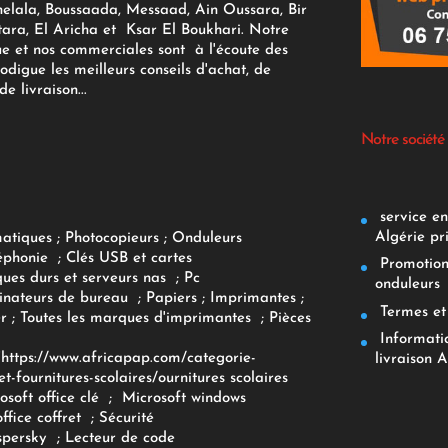
elala, Boussaada, Messaad, Ain Oussara, Bir
tara, El Aricha et Ksar El Boukhari. Notre
ue et nos commerciales sont à l'écoute des
rodigue les meilleurs conseils d'achat, de
e livraison...
Notre société
service env
Algérie pr
matiques
;
Photocopieurs
;
Onduleurs
éphonie
;
Clés USB et cartes
Promotions
ques durs et serveurs nas
;
Pc
onduleurs
inateurs
de bureau
;
Papiers
; Imprimantes
;
Termes et 
r
;
Toutes les marques d'imprimantes
;
Pièces
Informatiq
F
https://www.africapap.com/categorie-
livraison A
et-fournitures-scolaires/
ournitures scolaires
osoft office clé
;
Microsoft windows
office coffret
;
Sécurité
spersky
;
Lecteur de code