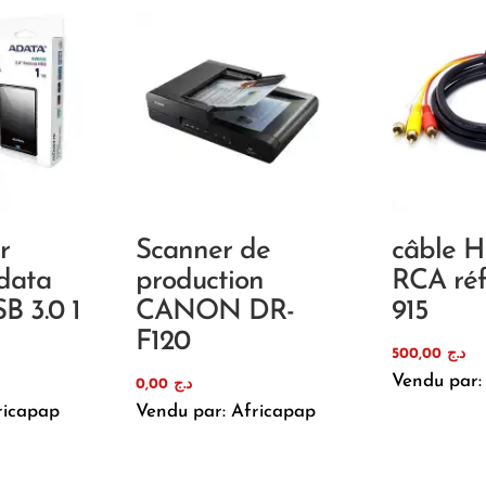
r
Scanner de
câble H
data
production
RCA réf
 3.0 1
CANON DR-
915
F120
500,00
د.ج
Vendu par:
0,00
د.ج
ricapap
Vendu par: Africapap