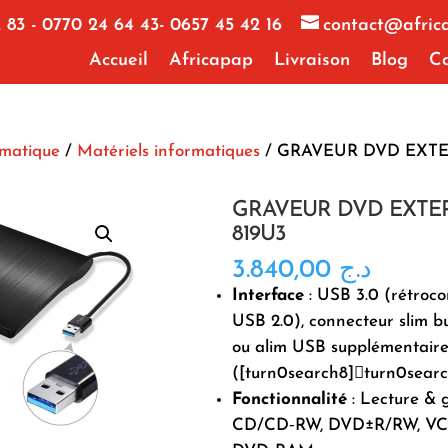
 83 - 0770 24 64 43- 0657 45 42 16
contact@afric
Accueil
Africapap
Livraison
Blog
Co
rmatique
/
Matériels informatiques
/ GRAVEUR DVD EXTE
GRAVEUR DVD EXTER
819U3
3.840,00
د.ج
Interface
: USB 3.0 (rétroc
USB 2.0), connecteur slim 
ou alim USB supplémentaire
([turn0search8]turn0sear
Fonctionnalité
: Lecture & 
CD/CD‑RW, DVD±R/RW, VC