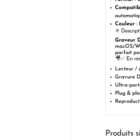
Compatibi
automati
Couleur
: 
✳️ Descript
Graveur D
macOS/Wind
parfait po
🎥✅ En ré
Lecteur /
Gravure D
Ultra‑port
Plug & pl
Reproducti
Produits s