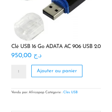
Clé USB 16 Go ADATA AC 906 USB 2.0
950,00
د.ج
quantité
Ajouter au panier
de
Clé
USB
16
Go
Vendu par: Africapap
Catégorie :
Clés USB
ADATA
AC
906
USB