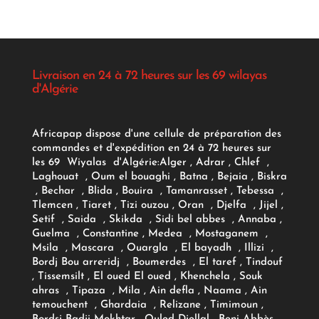
Livraison en 24 à 72 heures sur les 69 wilayas
d'Algérie
Africapap dispose d'une cellule de préparation des
commandes et d'expédition en 24 à 72 heures sur
les 69 Wiyalas d'Algérie:
Alger
, Adrar
, Chlef ,
Laghouat , Oum el bouaghi , Batna , Bejaia , Biskra
, Bechar , Blida , Bouira , Tamanrasset , Tebessa ,
Tlemcen , Tiaret , Tizi ouzou , Oran , Djelfa , Jijel ,
Setif , Saida , Skikda , Sidi bel abbes , Annaba ,
Guelma , Constantine , Medea , Mostaganem ,
Msila , Mascara , Ouargla , El bayadh , Illizi ,
Bordj Bou arreridj , Boumerdes , El taref , Tindouf
, Tissemsilt , El oued El oued , Khenchela , Souk
ahras , Tipaza , Mila , Ain defla , Naama , Ain
temouchent , Ghardaia , Relizane , Timimoun ,