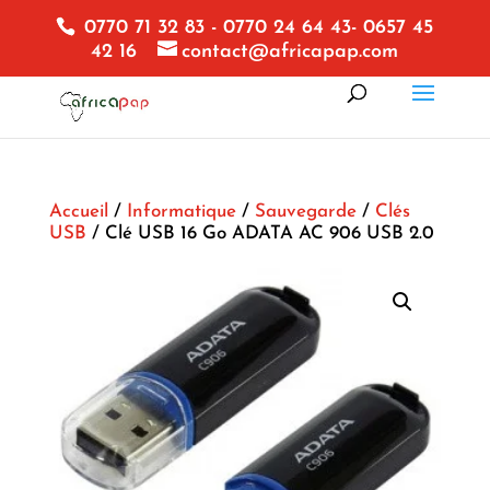
0770 71 32 83 - 0770 24 64 43- 0657 45
42 16
contact@africapap.com
Accueil
/
Informatique
/
Sauvegarde
/
Clés
USB
/ Clé USB 16 Go ADATA AC 906 USB 2.0