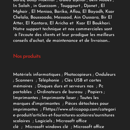
Bordsj Badji Mokhtar , Ouled Djellal , Beni Abbès ,
In Salah , in Guezzam , Touggourt , Djanet , El
Mghair , El Meniaa, Barika, Aflou, El Bayadh, Ksar
Chelala, Boussaada, Messaad, Ain Oussara, Bir El
Atter, El Kantara, El Aricha et Ksar El Boukhari.
Notre support technique et nos commerciales sont
à l'écoute des clients et leur prodigue les meilleurs
conseils d'achat, de maintenance et de livraison...
Nos produits
Matériels informatiques
;
Photocopieurs
;
Onduleurs
;
Scanners
;
Téléphonie
;
Clés USB et cartes
mémoires
;
Disques durs et serveurs nas
;
Pc
portables
;
Ordinateurs
de bureau
;
Papiers
;
Imprimantes
;
Imprimante laser
;
Toutes les
marques d'imprimantes
;
Pièces détachées pour
imprimantes
;
F
https://www.africapap.com/categori
e-produit/articles-et-fournitures-scolaires/
ournitures
scolaires
;
Logiciels
; Microsoft office
clé
;
Microsoft windows clé
;
Microsoft office