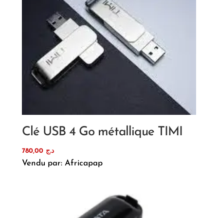
Clé USB 4 Go métallique TIMI
780,00
د.ج
Vendu par: Africapap