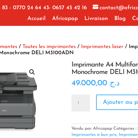
 83 - 0770 24 64 43- 0657 45 42 16
contact@afric
Accueil
Africapap
Livraison
Blog
Co
imantes
/
Toutes les imprimantes
/
Imprimantes laser
/ Imp
n Monochrome DELI M3100ADN
Imprimante A4 Multifon
Monochrome DELI M3
49.000,00
د.ج
quantité
Ajouter au p
de
Imprimante
A4
Multifonction
Monochrome
Vendu par: Africapap
Catégories :
DELI
Imprimantes à bon prix
,
Imprimant