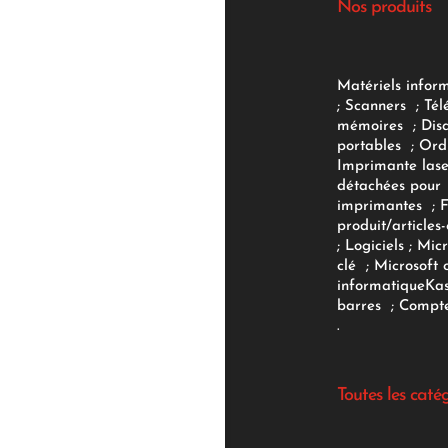
Nos produits
Matériels infor
;
Scanners
;
Tél
mémoires
;
Dis
portables
;
Ord
Imprimante lase
détachées pour
imprimantes
;
produit/articles-
;
Logiciels
; Micr
clé
;
Microsoft 
informatique
Ka
barres
;
Compte
.
Toutes les caté