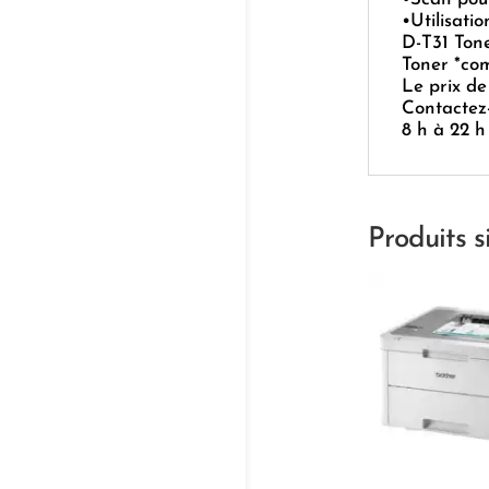
•Utilisati
D-T31 Ton
Toner *co
Le prix d
Contactez
8 h à 22 h
Produits s