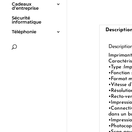
Cadeaux
d’entreprise
Sécurité
informatique
Descriptio
Téléphonie
Descriptio
Impriman
Caractéris
•Type :Im
•Fonction 
•Format m
•Vitesse d
•Résolutio
•Recto-ver
•Impressi
•Connectiv
dans un b
•Impressio
•Photocop
•Scan pour