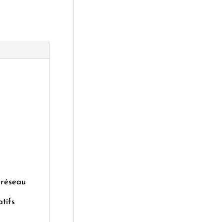
•réseau
tifs