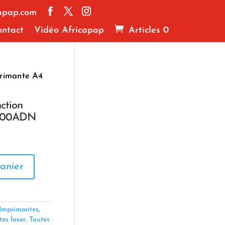
apap.com
ntact
Vidéo Africapap
Articles 0
rimante A4
ction
100ADN
anier
Imprimantes
,
es laser
,
Toutes