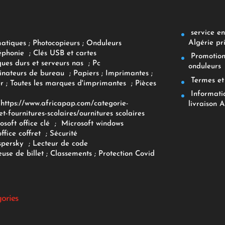
service env
Algérie pr
matiques
;
Photocopieurs
;
Onduleurs
éphonie
;
Clés USB et cartes
Promotions
ques durs et serveurs nas
;
Pc
onduleurs
inateurs
de bureau
;
Papiers
; Imprimantes
;
Termes et 
r
;
Toutes les marques d'imprimantes
;
Pièces
Informatiq
F
https://www.africapap.com/categorie-
livraison A
et-fournitures-scolaires/
ournitures scolaires
osoft office clé
;
Microsoft windows
office coffret
;
Sécurité
spersky
;
Lecteur de code
use de billet
;
Classements
;
Protection Covid
gories