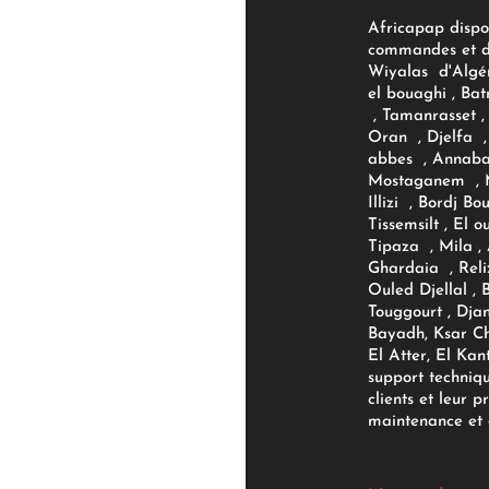
Africapap dispo
commandes et d'
Wiyalas d'Algér
el bouaghi , Bat
, Tamanrasset , 
Oran , Djelfa , 
abbes , Annaba
Mostaganem , M
Illizi , Bordj B
Tissemsilt , El 
Tipaza , Mila ,
Ghardaia , Reli
Ouled Djellal , 
Touggourt , Djan
Bayadh, Ksar Ch
El Atter, El Kan
support techniq
clients et leur p
maintenance et d