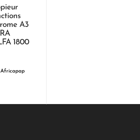
pieur
nctions
rome A3
RA
FA 1800
 Africapap