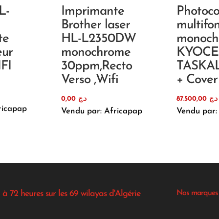
L-
Imprimante
Photoco
Brother laser
multifo
te
HL-L2350DW
monoch
eur
monochrome
KYOCE
FI
30ppm,Recto
TASKAL
Verso ,Wifi
+ Cover
0,00
د.ج
87.500,00
د.ج
ricapap
Vendu par: Africapap
Vendu par:
 à 72 heures sur les 69 wilayas d'Algérie
Nos marques