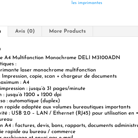
M3100ADN
les imprimantes
n
Avis (0)
More Products
n
te A4 Multifonction Monochrome DELI M3100ADN
tiques :
primante laser monochrome multifonction
: Impression, copie, scan + chargeur de documents
aximum : A4
’impression : jusqu’à 31 pages/minute
n : jusqu’à 1200 × 1200 dpi
so : automatique (duplex)
on rapide adaptée aux volumes bureautiques importants
ité : USB 2.0 – LAN / Ethernet (RJ45) pour utilisation en 
ureau
n A4 : factures, devis, bons, rapports, documents administra
ie rapide au bureau / commerce
 archivage et envoi par e-mail