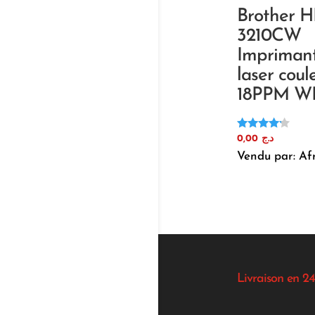
Brother H
3210CW
Impriman
laser coul
18PPM WI
Note
0,00
د.ج
4.00
Vendu par: Af
sur 5
Livraison en 24