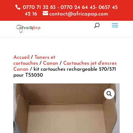
0770 71 32 83 - 0770 24 64 43- 0657 45
42 16
contact@africapap.com
Accueil
/
Toners et
cartouches
/
Canon
/
Cartouches jet d'encres
Canon
/ kit cartouches rechargeable 570/571
pour TS5050