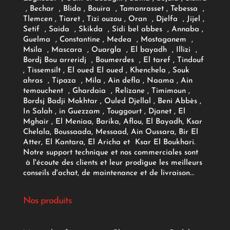
, Bechar , Blida , Bouira , Tamanrasset , Tebessa ,
Tlemcen , Tiaret , Tizi ouzou , Oran , Djelfa , Jijel ,
Setif , Saida , Skikda , Sidi bel abbes , Annaba ,
Guelma , Constantine , Medea , Mostaganem ,
Msila , Mascara , Ouargla , El bayadh , Illizi ,
Bordj Bou arreridj , Boumerdes , El taref , Tindouf
, Tissemsilt , El oued El oued , Khenchela , Souk
ahras , Tipaza , Mila , Ain defla , Naama , Ain
temouchent , Ghardaia , Relizane , Timimoun ,
Bordsj Badji Mokhtar , Ouled Djellal , Beni Abbès ,
In Salah , in Guezzam , Touggourt , Djanet , El
Mghair , El Meniaa, Barika, Aflou, El Bayadh, Ksar
Chelala, Boussaada, Messaad, Ain Oussara, Bir El
Atter, El Kantara, El Aricha et Ksar El Boukhari.
Notre support technique et nos commerciales sont
à l'écoute des clients et leur prodigue les meilleurs
conseils d'achat, de maintenance et de livraison...
Nos produits