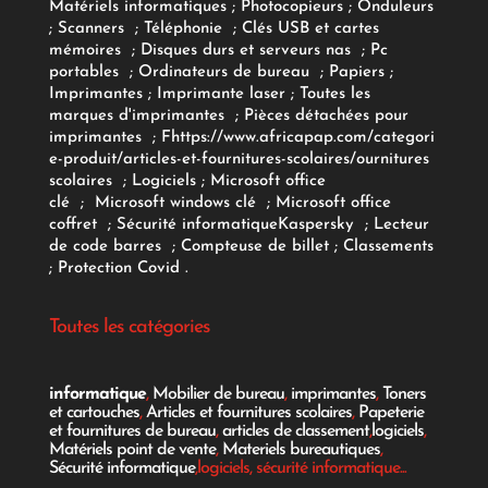
Matériels informatiques
;
Photocopieurs
;
Onduleurs
;
Scanners
;
Téléphonie
;
Clés USB et cartes
mémoires
;
Disques durs et serveurs nas
;
Pc
portables
;
Ordinateurs
de bureau
;
Papiers
;
Imprimantes
;
Imprimante laser
;
Toutes les
marques d'imprimantes
;
Pièces détachées pour
imprimantes
;
F
https://www.africapap.com/categori
e-produit/articles-et-fournitures-scolaires/
ournitures
scolaires
;
Logiciels
; Microsoft office
clé
;
Microsoft windows clé
;
Microsoft office
coffret
;
Sécurité informatique
Kaspersky
;
Lecteur
de code barres
;
Compteuse de billet
;
Classements
;
Protection Covid
.
Toutes les catégories
informatique
,
Mobilier de bureau
,
imprimantes
,
Toners
et cartouches
,
Articles et fournitures scolaires
,
Papeterie
et fournitures de bureau
,
articles de classement
,
logiciels
,
Matériels point de vente
,
Materiels bureautiques
,
Sécurité informatique
,logiciels, sécurité informatique...