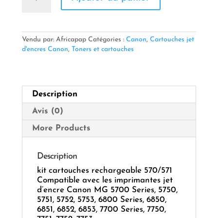
kit
cartouches
rechargeable
570/571
Vendu par: Africapap
Catégories :
Canon
,
Cartouches jet
pour
d'encres Canon
,
Toners et cartouches
TS5050
Description
Avis (0)
More Products
Description
kit cartouches rechargeable 570/571
Compatible avec les imprimantes jet
d’encre Canon MG 5700 Series, 5750,
5751, 5752, 5753, 6800 Series, 6850,
6851, 6852, 6853, 7700 Series, 7750,