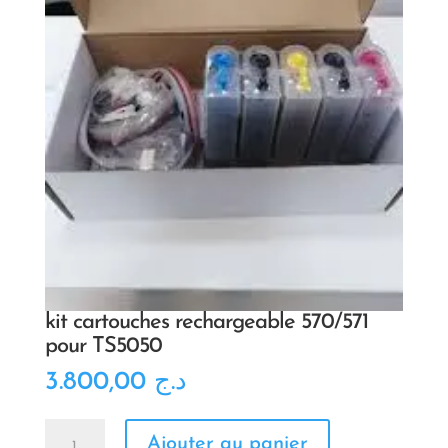
kit cartouches rechargeable 570/571
pour TS5050
3.800,00
د.ج
quantité
Ajouter au panier
de