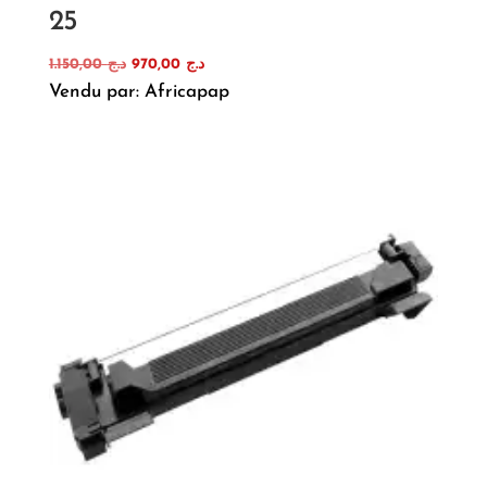
25
Le
Le
1.150,00
د.ج
970,00
د.ج
prix
prix
Vendu par: Africapap
initial
actuel
était :
est :
د.ج 970,00.
د.ج 1.150,00.