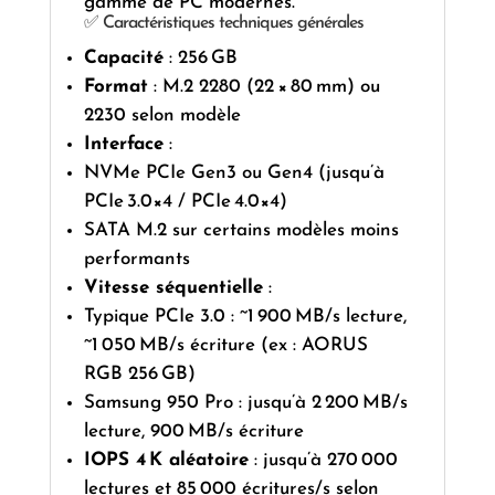
gamme de PC modernes.
✅ Caractéristiques techniques générales
Capacité
: 256 GB
Format
: M.2 2280 (22 × 80 mm) ou
2230 selon modèle
Interface
:
NVMe PCIe Gen3 ou Gen4 (jusqu’à
PCIe 3.0×4 / PCIe 4.0×4)
SATA M.2 sur certains modèles moins
performants
Vitesse séquentielle
:
Typique PCIe 3.0 : ~1 900 MB/s lecture,
~1 050 MB/s écriture (ex : AORUS
RGB 256 GB)
Samsung 950 Pro : jusqu’à 2 200 MB/s
lecture, 900 MB/s écriture
IOPS 4 K aléatoire
: jusqu’à 270 000
lectures et 85 000 écritures/s selon