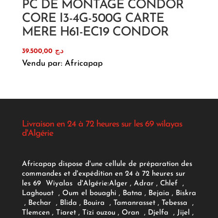
PC DE MONTAGE CONDOR
CORE I3-4G-500G CARTE
MERE H61-EC19 CONDOR
39.500,00
د.ج
Vendu par: Africapap
Livraison en 24 à 72 heures sur les 69 wilayas
d'Algérie
Africapap dispose d'une cellule de préparation des
commandes et d'expédition en 24 à 72 heures sur
les 69 Wiyalas d'Algérie:
Alger
, Adrar
, Chlef ,
Laghouat , Oum el bouaghi , Batna , Bejaia , Biskra
, Bechar , Blida , Bouira , Tamanrasset , Tebessa ,
Tlemcen , Tiaret , Tizi ouzou , Oran , Djelfa , Jijel ,