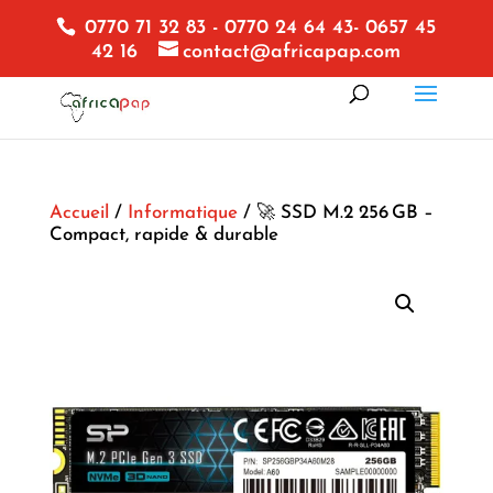
0770 71 32 83 - 0770 24 64 43- 0657 45
42 16
contact@africapap.com
Accueil
/
Informatique
/ 🚀 SSD M.2 256 GB –
Compact, rapide & durable