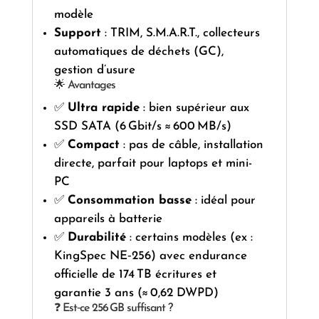
modèle
Support
: TRIM, S.M.A.R.T., collecteurs
automatiques de déchets (GC),
gestion d’usure
🌟 Avantages
✅
Ultra rapide
: bien supérieur aux
SSD SATA (6 Gbit/s ≈ 600 MB/s)
✅
Compact
: pas de câble, installation
directe, parfait pour laptops et mini-
PC
✅
Consommation basse
: idéal pour
appareils à batterie
✅
Durabilité
: certains modèles (ex :
KingSpec NE‑256) avec endurance
officielle de 174 TB écritures et
garantie 3 ans (≈ 0,62 DWPD)
❓ Est‑ce 256 GB suffisant ?