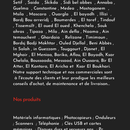
Setif , Saida , Skikda , Sidi bel abbes , Annaba ,
Guelma , Constantine , Medea , Mostaganem ,
Msila , Mascara , Ouargla , El bayadh , Illizi ,
Bordj Bou arreridj , Boumerdes , El taref , Tindouf
, Tissemsilt , El oued El oued , Khenchela , Souk
ahras , Tipaza , Mila , Ain defla , Naama , Ain
temouchent , Ghardaia , Relizane , Timimoun ,
Bordsj Badji Mokhtar , Ouled Djellal , Beni Abbès ,
In Salah , in Guezzam , Touggourt , Djanet , El
Mghair , El Meniaa, Barika, Aflou, El Bayadh, Ksar
Chelala, Boussaada, Messaad, Ain Oussara, Bir El
Atter, El Kantara, El Aricha et Ksar El Boukhari.
Notre support technique et nos commerciales sont
à l'écoute des clients et leur prodigue les meilleurs
conseils d'achat, de maintenance et de livraison...
Nos produits
Matériels informatiques
;
Photocopieurs
;
Onduleurs
;
Scanners
;
Téléphonie
;
Clés USB et cartes
mémoires
;
Disques durs et serveurs nas
;
Pc