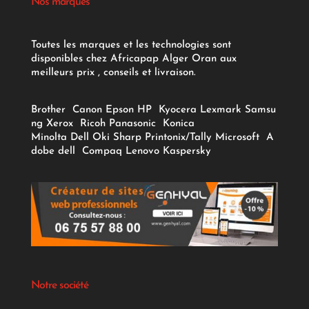
Nos marques
Toutes les marques et les technologies sont
disponibles chez Africapap Alger Oran aux
meilleurs prix , conseils et livraison.
Brother
Canon
Epson
HP
Kyocera
Lexmark
Samsu
ng
Xerox
Ricoh
Panasonic
Konica
Minolta
Dell
Oki
Sharp
Printonix/Tally
Microsoft
A
dobe
dell
Compaq
Lenovo
Kaspersky
Notre société