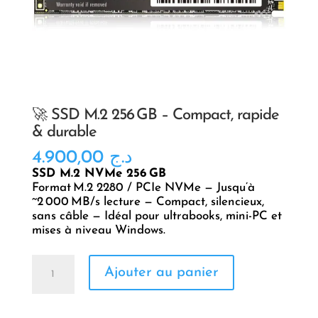
🚀 SSD M.2 256 GB – Compact, rapide
& durable
4.900,00
د.ج
SSD M.2 NVMe 256 GB
Format M.2 2280 / PCIe NVMe — Jusqu’à
~2 000 MB/s lecture — Compact, silencieux,
sans câble — Idéal pour ultrabooks, mini-PC et
mises à niveau Windows.
quantité
Ajouter au panier
de
🚀
SSD
M.2