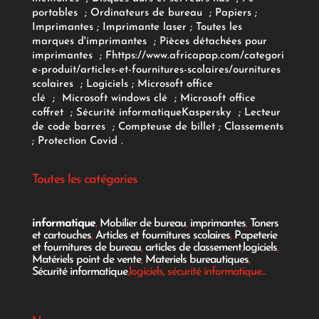
portables
;
Ordinateurs
de bureau
;
Papiers
;
Imprimantes
;
Imprimante laser
;
Toutes les
marques d'imprimantes
;
Pièces détachées pour
imprimantes
;
F
https://www.africapap.com/categori
e-produit/articles-et-fournitures-scolaires/
ournitures
scolaires
;
Logiciels
; Microsoft office
clé
;
Microsoft windows clé
;
Microsoft office
coffret
;
Sécurité informatique
Kaspersky
;
Lecteur
de code barres
;
Compteuse de billet
;
Classements
;
Protection Covid
.
Toutes les catégories
informatique
,
Mobilier de bureau
,
imprimantes
,
Toners
et cartouches
,
Articles et fournitures scolaires
,
Papeterie
et fournitures de bureau
,
articles de classement
,
logiciels
,
Matériels point de vente
,
Materiels bureautiques
,
Sécurité informatique
,logiciels, sécurité informatique...