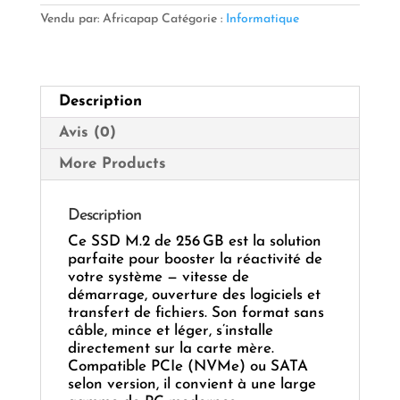
256 GB
Vendu par: Africapap
Catégorie :
Informatique
–
Compact,
rapide
&
Description
durable
Avis (0)
More Products
Description
Ce SSD M.2 de 256 GB est la solution
parfaite pour booster la réactivité de
votre système — vitesse de
démarrage, ouverture des logiciels et
transfert de fichiers. Son format sans
câble, mince et léger, s’installe
directement sur la carte mère.
Compatible PCIe (NVMe) ou SATA
selon version, il convient à une large