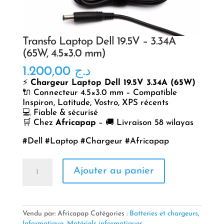
Transfo Laptop Dell 19.5V – 3.34A
(65W, 4.5×3.0 mm)
1.200,00
د.ج
⚡
Chargeur Laptop Dell 19.5V 3.34A (65W)
🔌 Connecteur 4.5×3.0 mm – Compatible
Inspiron, Latitude, Vostro, XPS récents
💻 Fiable & sécurisé
🛒 Chez
Africapap
– 🚚 Livraison 58 wilayas
#Dell #Laptop #Chargeur #Africapap
quantité
Ajouter au panier
de
Transfo
Laptop
Dell
19.5V
Vendu par: Africapap
Catégories :
Batteries et chargeurs
,
–
Informatique
,
Matériels informatiques