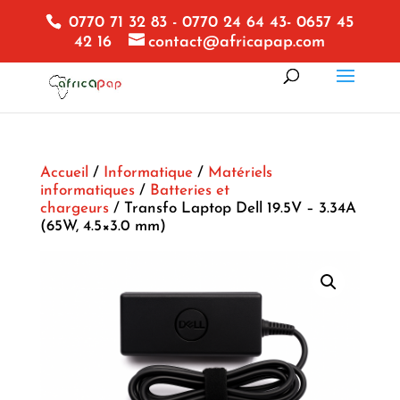
0770 71 32 83 - 0770 24 64 43- 0657 45
42 16
contact@africapap.com
Accueil
/
Informatique
/
Matériels
informatiques
/
Batteries et
chargeurs
/ Transfo Laptop Dell 19.5V – 3.34A
(65W, 4.5×3.0 mm)