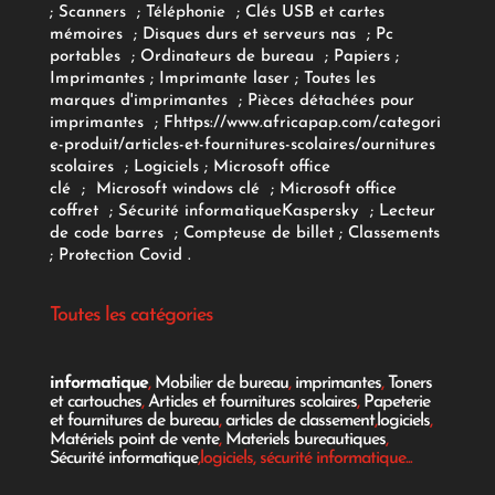
;
Scanners
;
Téléphonie
;
Clés USB et cartes
mémoires
;
Disques durs et serveurs nas
;
Pc
portables
;
Ordinateurs
de bureau
;
Papiers
;
Imprimantes
;
Imprimante laser
;
Toutes les
marques d'imprimantes
;
Pièces détachées pour
imprimantes
;
F
https://www.africapap.com/categori
e-produit/articles-et-fournitures-scolaires/
ournitures
scolaires
;
Logiciels
; Microsoft office
clé
;
Microsoft windows clé
;
Microsoft office
coffret
;
Sécurité informatique
Kaspersky
;
Lecteur
de code barres
;
Compteuse de billet
;
Classements
;
Protection Covid
.
Toutes les catégories
informatique
,
Mobilier de bureau
,
imprimantes
,
Toners
et cartouches
,
Articles et fournitures scolaires
,
Papeterie
et fournitures de bureau
,
articles de classement
,
logiciels
,
Matériels point de vente
,
Materiels bureautiques
,
Sécurité informatique
,logiciels, sécurité informatique...