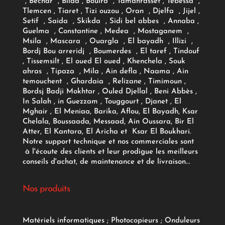
, Bechar , Blida , Bouira , Tamanrasset , Tebessa ,
Tlemcen , Tiaret , Tizi ouzou , Oran , Djelfa , Jijel ,
Setif , Saida , Skikda , Sidi bel abbes , Annaba ,
Guelma , Constantine , Medea , Mostaganem ,
Msila , Mascara , Ouargla , El bayadh , Illizi ,
Bordj Bou arreridj , Boumerdes , El taref , Tindouf
, Tissemsilt , El oued El oued , Khenchela , Souk
ahras , Tipaza , Mila , Ain defla , Naama , Ain
temouchent , Ghardaia , Relizane , Timimoun ,
Bordsj Badji Mokhtar , Ouled Djellal , Beni Abbès ,
In Salah , in Guezzam , Touggourt , Djanet , El
Mghair , El Meniaa, Barika, Aflou, El Bayadh, Ksar
Chelala, Boussaada, Messaad, Ain Oussara, Bir El
Atter, El Kantara, El Aricha et Ksar El Boukhari.
Notre support technique et nos commerciales sont
à l'écoute des clients et leur prodigue les meilleurs
conseils d'achat, de maintenance et de livraison...
Nos produits
Matériels informatiques
;
Photocopieurs
;
Onduleurs