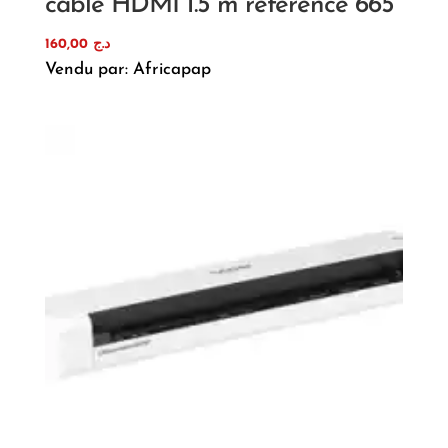
câble HDMI 1.5 m référence 665
160,00
د.ج
Vendu par: Africapap