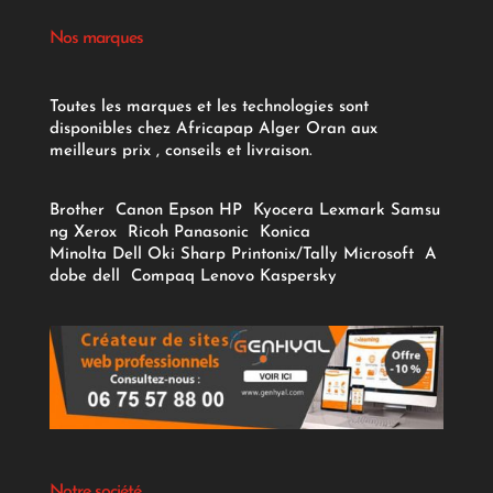
Nos marques
Toutes les marques et les technologies sont
disponibles chez Africapap Alger Oran aux
meilleurs prix , conseils et livraison.
Brother
Canon
Epson
HP
Kyocera
Lexmark
Samsu
ng
Xerox
Ricoh
Panasonic
Konica
Minolta
Dell
Oki
Sharp
Printonix/Tally
Microsoft
A
dobe
dell
Compaq
Lenovo
Kaspersky
Notre société