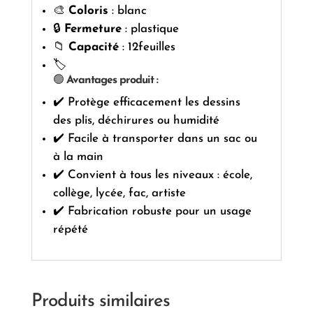
🎨
Coloris
: blanc
🔒
Fermeture
: plastique
📁
Capacité
: 12feuilles
🏷️
🟢
Avantages produit :
✔️ Protège efficacement les dessins
des plis, déchirures ou humidité
✔️ Facile à transporter dans un sac ou
à la main
✔️ Convient à tous les niveaux : école,
collège, lycée, fac, artiste
✔️ Fabrication robuste pour un usage
répété
Produits similaires