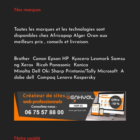
Nos marques
Toutes les marques et les technologies sont
disponibles chez Africapap Alger Oran aux
meilleurs prix , conseils et livraison.
Brother
Canon
Epson
HP
Kyocera
Lexmark
Samsu
ng
Xerox
Ricoh
Panasonic
Konica
Minolta
Dell
Oki
Sharp
Printonix/Tally
Microsoft
A
dobe
dell
Compaq
Lenovo
Kaspersky
Notre société