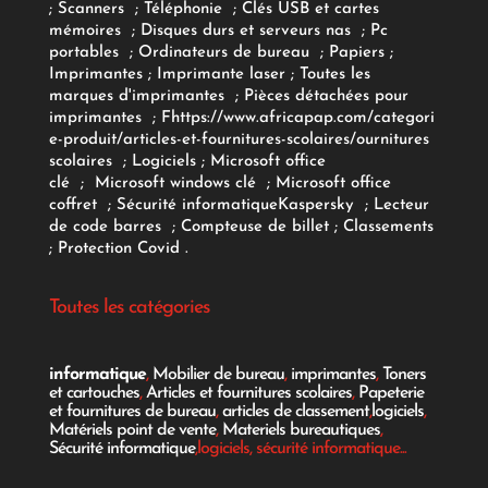
;
Scanners
;
Téléphonie
;
Clés USB et cartes
mémoires
;
Disques durs et serveurs nas
;
Pc
portables
;
Ordinateurs
de bureau
;
Papiers
;
Imprimantes
;
Imprimante laser
;
Toutes les
marques d'imprimantes
;
Pièces détachées pour
imprimantes
;
F
https://www.africapap.com/categori
e-produit/articles-et-fournitures-scolaires/
ournitures
scolaires
;
Logiciels
; Microsoft office
clé
;
Microsoft windows clé
;
Microsoft office
coffret
;
Sécurité informatique
Kaspersky
;
Lecteur
de code barres
;
Compteuse de billet
;
Classements
;
Protection Covid
.
Toutes les catégories
informatique
,
Mobilier de bureau
,
imprimantes
,
Toners
et cartouches
,
Articles et fournitures scolaires
,
Papeterie
et fournitures de bureau
,
articles de classement
,
logiciels
,
Matériels point de vente
,
Materiels bureautiques
,
Sécurité informatique
,logiciels, sécurité informatique...