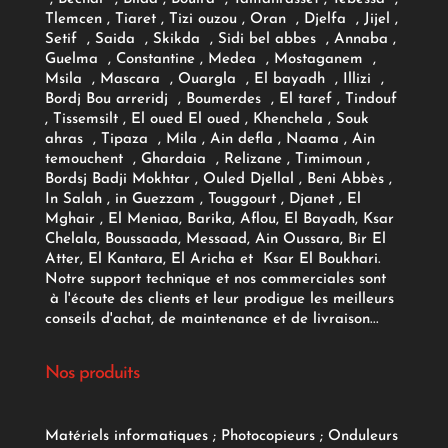
Tlemcen , Tiaret , Tizi ouzou , Oran , Djelfa , Jijel ,
Setif , Saida , Skikda , Sidi bel abbes , Annaba ,
Guelma , Constantine , Medea , Mostaganem ,
Msila , Mascara , Ouargla , El bayadh , Illizi ,
Bordj Bou arreridj , Boumerdes , El taref , Tindouf
, Tissemsilt , El oued El oued , Khenchela , Souk
ahras , Tipaza , Mila , Ain defla , Naama , Ain
temouchent , Ghardaia , Relizane , Timimoun ,
Bordsj Badji Mokhtar , Ouled Djellal , Beni Abbès ,
In Salah , in Guezzam , Touggourt , Djanet , El
Mghair , El Meniaa, Barika, Aflou, El Bayadh, Ksar
Chelala, Boussaada, Messaad, Ain Oussara, Bir El
Atter, El Kantara, El Aricha et Ksar El Boukhari.
Notre support technique et nos commerciales sont
à l'écoute des clients et leur prodigue les meilleurs
conseils d'achat, de maintenance et de livraison...
Nos produits
Matériels informatiques
;
Photocopieurs
;
Onduleurs