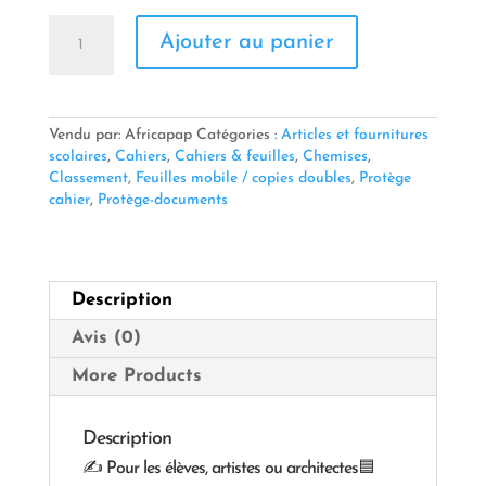
quantité
Ajouter au panier
de
🖼️
Pochette
à
dessin
Vendu par: Africapap
Catégories :
Articles et fournitures
-
scolaires
,
Cahiers
,
Cahiers & feuilles
,
Chemises
,
papeterie
Classement
,
Feuilles mobile / copies doubles
,
Protège
oranaise
cahier
,
Protège-documents
Description
Avis (0)
More Products
Description
✍️ Pour les élèves, artistes ou architectes🟦