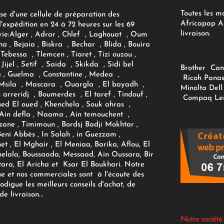
Toutes les m
se d'une cellule de préparation des
Africapap Al
expédition en 24 à 72 heures sur les 69
livraison.
ie:
Alger
, Adrar
, Chlef , Laghouat , Oum
na , Bejaia , Biskra , Bechar , Blida , Bouira
Tebessa , Tlemcen , Tiaret , Tizi ouzou ,
Jijel , Setif , Saida , Skikda , Sidi bel
Brother
Can
 , Guelma , Constantine , Medea ,
Ricoh
Panas
sila , Mascara , Ouargla , El bayadh ,
Minolta
Dell
ou arreridj , Boumerdes , El taref , Tindouf ,
Compaq
Le
oued El oued , Khenchela , Souk ahras ,
 Ain defla , Naama , Ain temouchent ,
zane , Timimoun , Bordsj Badji Mokhtar ,
Beni Abbès , In Salah , in Guezzam ,
et , El Mghair , El Meniaa, Barika, Aflou, El
elala, Boussaada, Messaad, Ain Oussara, Bir
tara, El Aricha et Ksar El Boukhari. Notre
ue et nos commerciales sont à l'écoute des
rodigue les meilleurs conseils d'achat, de
e livraison...
Notre société