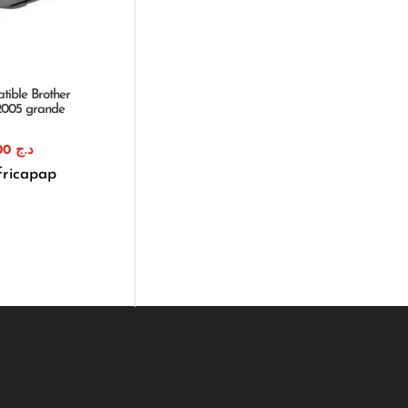
tible Brother
2005 grande
2.184,00
د.ج
fricapap