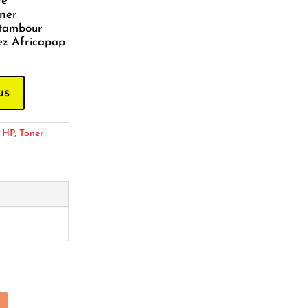
té
oner
 tambour
ez Africapap
us
:
HP
,
Toner