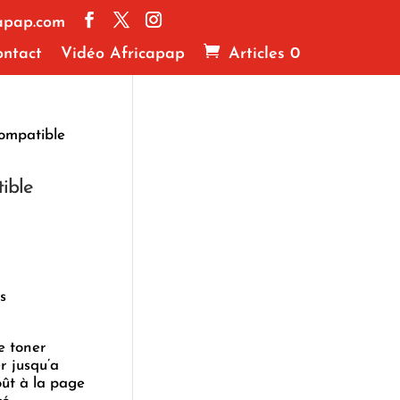
apap.com
ntact
Vidéo Africapap
Articles 0
ompatible
ible
s
e toner
 jusqu’a
oût à la page