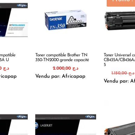
mpatible
Toner compatible Brother TN
Toner Universel 
13A U
350-TN2000 grande capacité
CB435A/CB436A
5
1.820,00
د.ج
2.000,00
د.ج
1.150,00
د.ج
ricapap
Vendu par: Africapap
Vendu par: A