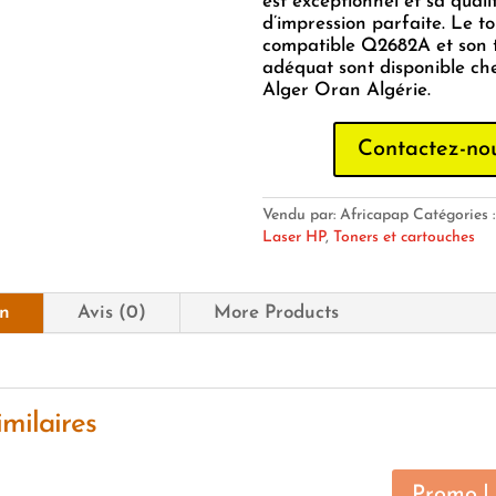
est exceptionnel et sa quali
d’impression parfaite. Le t
compatible Q2682A et son
adéquat sont disponible ch
Alger Oran Algérie.
Contactez-no
Vendu par: Africapap
Catégories 
Laser HP
,
Toners et cartouches
on
Avis (0)
More Products
imilaires
Promo !