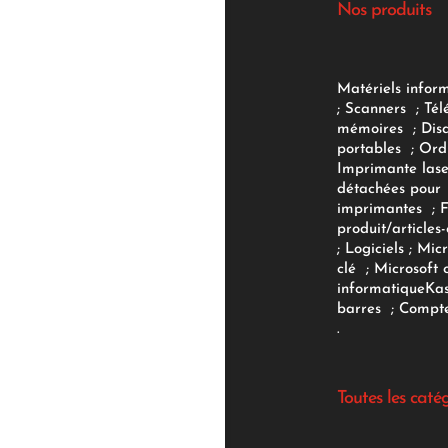
Nos produits
Matériels infor
;
Scanners
;
Tél
mémoires
;
Dis
portables
;
Ord
Imprimante lase
détachées pour
imprimantes
;
produit/articles-
;
Logiciels
; Micr
clé
;
Microsoft 
informatique
Ka
barres
;
Compte
.
Toutes les caté