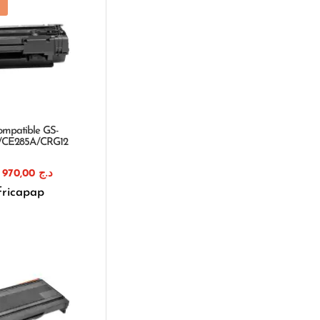
compatible GS-
/CE285A/CRG12
Le
Le
970,00
د.ج
prix
prix
fricapap
initial
actuel
était :
est :
د.ج 970,00.
د.ج 1.150,00.