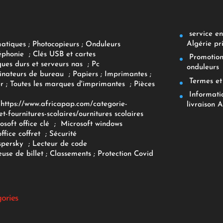
service env
Algérie pr
matiques
;
Photocopieurs
;
Onduleurs
éphonie
;
Clés USB et cartes
Promotions
ques durs et serveurs nas
;
Pc
onduleurs
inateurs
de bureau
;
Papiers
; Imprimantes
;
Termes et 
r
;
Toutes les marques d'imprimantes
;
Pièces
Informatiq
F
https://www.africapap.com/categorie-
livraison A
et-fournitures-scolaires/
ournitures scolaires
osoft office clé
;
Microsoft windows
office coffret
;
Sécurité
spersky
;
Lecteur de code
use de billet
;
Classements
;
Protection Covid
gories