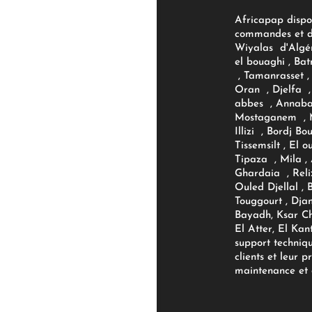
Africapap dispo
commandes et d'
Wiyalas d'Algér
el bouaghi , Bat
, Tamanrasset , 
Oran , Djelfa , 
abbes , Annaba
Mostaganem , M
Illizi , Bordj B
Tissemsilt , El 
Tipaza , Mila ,
Ghardaia , Reli
Ouled Djellal , 
Touggourt , Djan
Bayadh, Ksar Ch
El Atter, El Kan
support techniq
clients et leur p
maintenance et d