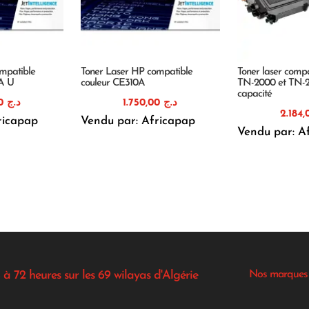
mpatible
Toner Laser HP compatible
Toner laser compa
1A U
couleur CE310A
TN-2000 et TN-
capacité
1.820,00
د.ج
1.750,00
د.ج
ricapap
Vendu par: Africapap
Vendu par: A
 à 72 heures sur les 69 wilayas d'Algérie
Nos marques