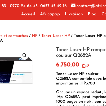
 83 - 0770 24 64 43- 0657 45 42 16
contact@afric
Accueil
Africapap
Livraison
Blog
Co
s et cartouches
/
HP
/
Toner Laser HP
/ Toner Laser HP c
2A
Toner Laser HP compat
couleur Q2682A
6.750,00
د.ج
Toner Laser HP couleur
Q2682A compatible avec le
imprimantes :HP3700
Occupe un espace réduit , l
Hp Q2682A peut imprimer
1000 pages en noir . Son c