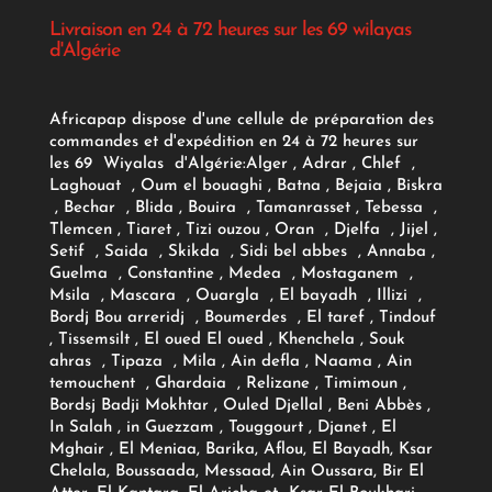
Livraison en 24 à 72 heures sur les 69 wilayas
d'Algérie
Africapap dispose d'une cellule de préparation des
commandes et d'expédition en 24 à 72 heures sur
les 69 Wiyalas d'Algérie:
Alger
, Adrar
, Chlef ,
Laghouat , Oum el bouaghi , Batna , Bejaia , Biskra
, Bechar , Blida , Bouira , Tamanrasset , Tebessa ,
Tlemcen , Tiaret , Tizi ouzou , Oran , Djelfa , Jijel ,
Setif , Saida , Skikda , Sidi bel abbes , Annaba ,
Guelma , Constantine , Medea , Mostaganem ,
Msila , Mascara , Ouargla , El bayadh , Illizi ,
Bordj Bou arreridj , Boumerdes , El taref , Tindouf
, Tissemsilt , El oued El oued , Khenchela , Souk
ahras , Tipaza , Mila , Ain defla , Naama , Ain
temouchent , Ghardaia , Relizane , Timimoun ,
Bordsj Badji Mokhtar , Ouled Djellal , Beni Abbès ,
In Salah , in Guezzam , Touggourt , Djanet , El
Mghair , El Meniaa, Barika, Aflou, El Bayadh, Ksar
Chelala, Boussaada, Messaad, Ain Oussara, Bir El