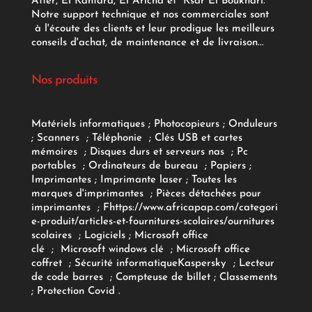
Atter, El Kantara, El Aricha et Ksar El Boukhari.
Notre support technique et nos commerciales sont
à l'écoute des clients et leur prodigue les meilleurs
conseils d'achat, de maintenance et de livraison...
Nos produits
Matériels informatiques
;
Photocopieurs
;
Onduleurs
;
Scanners
;
Téléphonie
;
Clés USB et cartes
mémoires
;
Disques durs et serveurs nas
;
Pc
portables
;
Ordinateurs
de bureau
;
Papiers
;
Imprimantes
;
Imprimante laser
;
Toutes les
marques d'imprimantes
;
Pièces détachées pour
imprimantes
;
F
https://www.africapap.com/categori
e-produit/articles-et-fournitures-scolaires/
ournitures
scolaires
;
Logiciels
; Microsoft office
clé
;
Microsoft windows clé
;
Microsoft office
coffret
;
Sécurité informatique
Kaspersky
;
Lecteur
de code barres
;
Compteuse de billet
;
Classements
;
Protection Covid
.