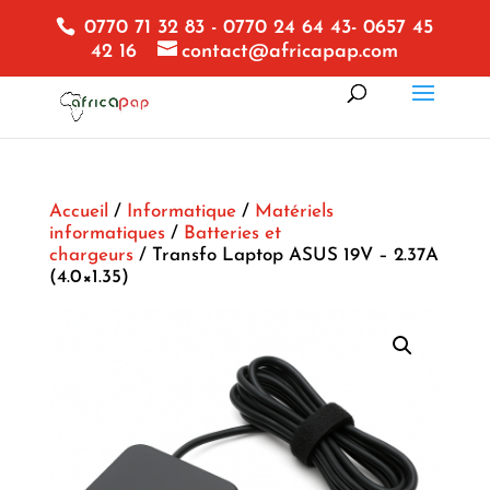
0770 71 32 83 - 0770 24 64 43- 0657 45
42 16
contact@africapap.com
Accueil
/
Informatique
/
Matériels
informatiques
/
Batteries et
chargeurs
/ Transfo Laptop ASUS 19V – 2.37A
(4.0×1.35)