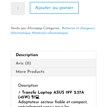
quantité
Ajouter au panier
de
Transfo
Laptop
ASUS
19V
Vendu par: Africapap
Catégories :
Batteries et chargeurs
,
–
Informatique
,
Matériels informatiques
2.37A
(4.0×1.35)
Description
Avis (0)
More Products
Description
⚡
Transfo Laptop ASUS 19V 2.37A
(45W) 🔌💻
Adaptateur secteur fiable et compact,
spécialement conçu pour les