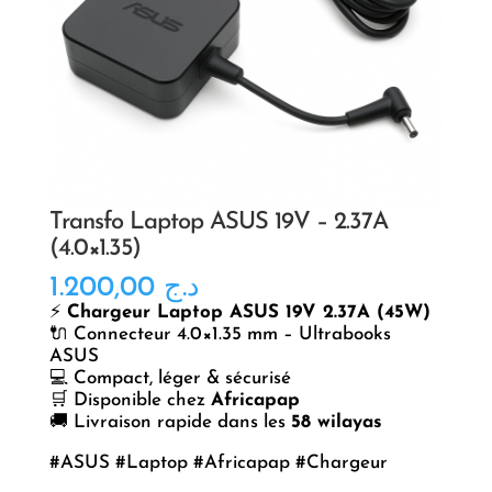
Transfo Laptop ASUS 19V – 2.37A
(4.0×1.35)
1.200,00
د.ج
⚡
Chargeur Laptop ASUS 19V 2.37A (45W)
🔌 Connecteur 4.0×1.35 mm – Ultrabooks
ASUS
💻 Compact, léger & sécurisé
🛒 Disponible chez
Africapap
🚚 Livraison rapide dans les
58 wilayas
#ASUS #Laptop #Africapap #Chargeur