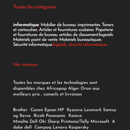
Toutes les catégories
informatique
,
Mobilier de bureau
,
imprimantes
,
Toners
et cartouches
,
Articles et fournitures scolaires
,
Papeterie
et fournitures de bureau
,
articles de classement
,
logiciels
,
Matériels point de vente
,
Materiels bureautiques
,
Sécurité informatique
,logiciels, sécurité informatique...
Nos marques
Toutes les marques et les technologies sont
disponibles chez Africapap Alger Oran aux
meilleurs prix , conseils et livraison.
Brother
Canon
Epson
HP
Kyocera
Lexmark
Samsu
ng
Xerox
Ricoh
Panasonic
Konica
Minolta
Dell
Oki
Sharp
Printonix/Tally
Microsoft
A
dobe
dell
Compaq
Lenovo
Kaspersky