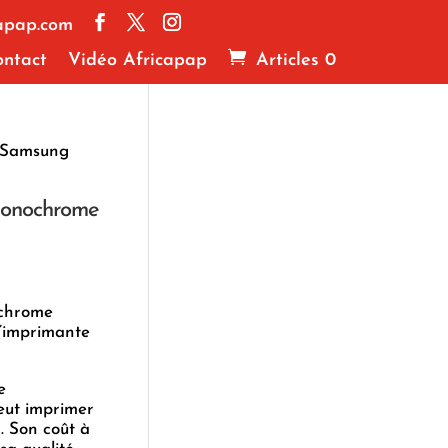
apap.com
ntact
Vidéo Africapap
Articles 0
 Samsung
monochrome
chrome
’imprimante
e
ut imprimer
. Son coût à