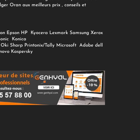
ger Oran aux meilleurs prix , conseils et
on
Epson
HP
Kyocera
Lexmark
Samsung
Xerox
onic
Konica
Oki
Sharp
Printonix/Tally
Microsoft
Adobe
dell
novo
Kaspersky