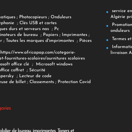
service env
Algérie pr
matiques
;
Photocopieurs
;
Onduleurs
éphonie
;
Clés USB et cartes
Promotions
ques durs et serveurs nas
;
Pc
onduleurs
inateurs
de bureau
;
Papiers
; Imprimantes
;
Termes et 
r
;
Toutes les marques d'imprimantes
;
Pièces
Informatiq
F
https://www.africapap.com/categorie-
livraison A
et-fournitures-scolaires/
ournitures scolaires
osoft office clé
;
Microsoft windows
office coffret
;
Sécurité
spersky
;
Lecteur de code
use de billet
;
Classements
;
Protection Covid
gories
bilier de bureau
,
imprimantes
,
Toners et