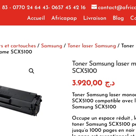
 83 - 0770 24 64 43- 0657 45 42 16
contact@afric
Accueil
Africapap
Livraison
Blog
Co
s et cartouches
/
Samsung
/
Toner laser Samsung
/ Toner
rome SCX5100
Toner Samsung laser 
SCX5100
3.920,00
د.ج
Toner Samsung laser mono
SCX5100 compatible avec l
Samsung SCX5100
Occupe un espace réduit , l
toner Samsung SCX5100 pe
jusqu’a 1000 pages en noir 