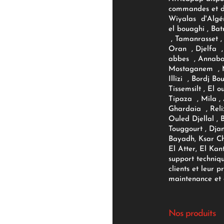
commandes et d'
Wiyalas d'Algér
el bouaghi , Bat
, Tamanrasset , 
Oran , Djelfa , 
abbes , Annaba
Mostaganem , M
Illizi , Bordj B
Tissemsilt , El 
Tipaza , Mila ,
Ghardaia , Reli
Ouled Djellal , 
Touggourt , Djan
Bayadh, Ksar Ch
El Atter, El Kan
support techniq
clients et leur p
maintenance et d
Nos produits