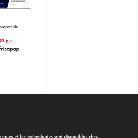
ompatible
1.620,00
د.ج
fricapap
arques et les technologies sont disponibles chez