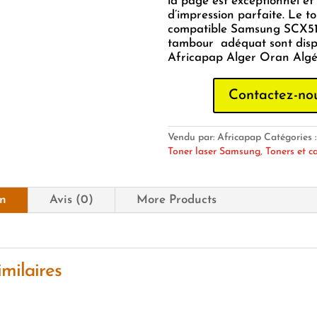
la page est exceptionnel et 
d’impression parfaite. Le t
compatible Samsung SCX51
tambour adéquat sont disp
Africapap Alger Oran Algér
Contactez-no
Vendu par: Africapap
Catégories 
Toner laser Samsung
,
Toners et c
on
Avis (0)
More Products
imilaires