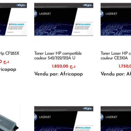
 Hp CF283X
Toner Laser HP compatible
Toner Laser HP c
couleur 542/322/212A U
couleur CE310A
1.200,00
د.ج
1.820,00
د.ج
ricapap
Vendu par: Africapap
Vendu par: A