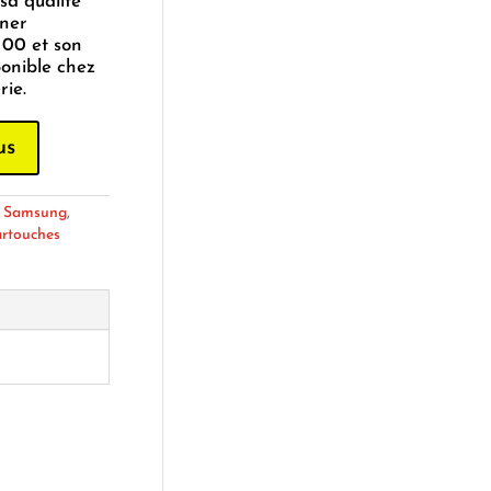
sa qualité
oner
00 et son
onible chez
ie.
us
:
Samsung
,
artouches