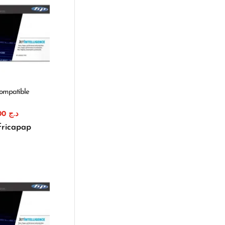
ompatible
1.750,00
د.ج
fricapap