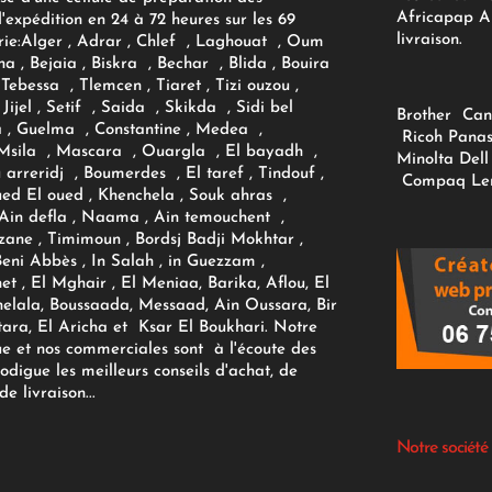
Africapap Al
expédition en 24 à 72 heures sur les 69
livraison.
ie:
Alger
, Adrar
, Chlef , Laghouat , Oum
na , Bejaia , Biskra , Bechar , Blida , Bouira
Tebessa , Tlemcen , Tiaret , Tizi ouzou ,
Jijel , Setif , Saida , Skikda , Sidi bel
Brother
Can
 , Guelma , Constantine , Medea ,
Ricoh
Panas
sila , Mascara , Ouargla , El bayadh ,
Minolta
Dell
ou arreridj , Boumerdes , El taref , Tindouf ,
Compaq
Le
oued El oued , Khenchela , Souk ahras ,
 Ain defla , Naama , Ain temouchent ,
zane , Timimoun , Bordsj Badji Mokhtar ,
Beni Abbès , In Salah , in Guezzam ,
et , El Mghair , El Meniaa, Barika, Aflou, El
elala, Boussaada, Messaad, Ain Oussara, Bir
tara, El Aricha et Ksar El Boukhari. Notre
ue et nos commerciales sont à l'écoute des
rodigue les meilleurs conseils d'achat, de
e livraison...
Notre société