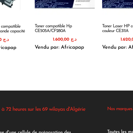
Toner compatible Hp
Toner Laser HP c
r compatible
CE505A/CF280A
couleur CE311A
ande capacité
1.600,00
د.ج
1.890,00
د.ج
Vendu par: Africapap
Vendu par: A
ricapap
 à 72 heures sur les 69 wilayas d'Algérie
Nos marques
Toutes les m
se d'une cellule de préparation des