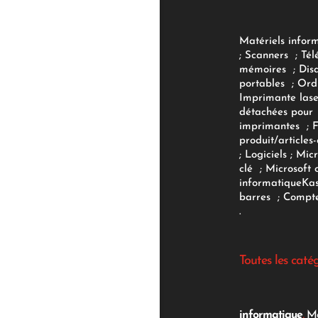
Matériels infor
;
Scanners
;
Tél
mémoires
;
Dis
portables
;
Ord
Imprimante lase
détachées pour
imprimantes
;
produit/articles-
;
Logiciels
; Micr
clé
;
Microsoft 
informatique
Ka
barres
;
Compte
.
Toutes les caté
informatique
,
Mo