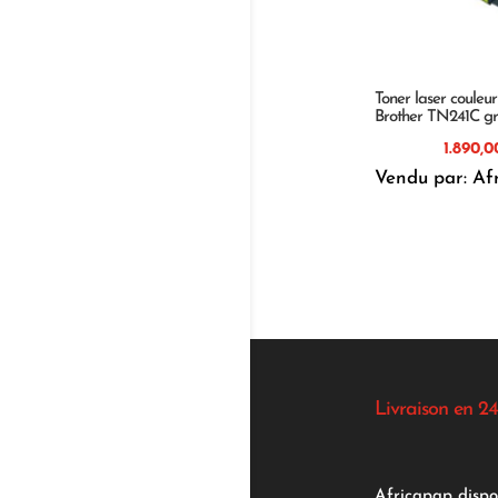
Toner laser couleu
Brother TN241C gr
Vendu par: Af
Livraison en 24
Africapap dispo