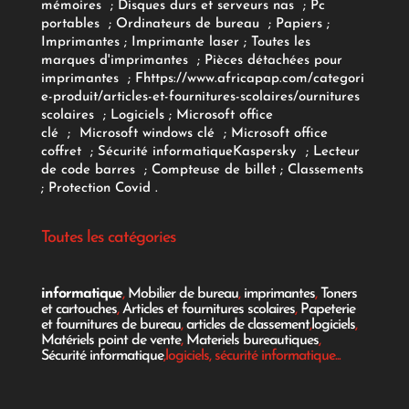
mémoires
;
Disques durs et serveurs nas
;
Pc
portables
;
Ordinateurs
de bureau
;
Papiers
;
Imprimantes
;
Imprimante laser
;
Toutes les
marques d'imprimantes
;
Pièces détachées pour
imprimantes
;
F
https://www.africapap.com/categori
e-produit/articles-et-fournitures-scolaires/
ournitures
scolaires
;
Logiciels
; Microsoft office
clé
;
Microsoft windows clé
;
Microsoft office
coffret
;
Sécurité informatique
Kaspersky
;
Lecteur
de code barres
;
Compteuse de billet
;
Classements
;
Protection Covid
.
Toutes les catégories
informatique
,
Mobilier de bureau
,
imprimantes
,
Toners
et cartouches
,
Articles et fournitures scolaires
,
Papeterie
et fournitures de bureau
,
articles de classement
,
logiciels
,
Matériels point de vente
,
Materiels bureautiques
,
Sécurité informatique
,logiciels, sécurité informatique...