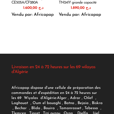
CE505A/CF280A
TN241Y grande capacité
1.600,00
د.ج
1.890,00
د.ج
Vendu par: Africapap
Vendu par: Africapap
Livraison en 24 à 72 heures sur les 69 wilayas
d'Algérie
Africapap dispose d'une cellule de préparation des
commandes et d'expédition en 24 à 72 heures sur
les 69 Wiyalas d'Algérie:
Alger
, Adrar
, Chlef ,
Laghouat , Oum el bouaghi , Batna , Bejaia , Biskra
, Bechar , Blida , Bouira , Tamanrasset , Tebessa ,
Tlemcen , Tiaret , Tizi ouzou , Oran , Djelfa , Jijel ,