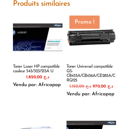
Produits similaires
Promo !
Toner Laser HP compatible
Toner Universel compatible
couleur 543/323/213A U
GS-
CB435A/CB436A/CE285A/C
1.820,00
د.ج
RG125
Vendu par: Africapap
Le
Le
1.150,00
د.ج
970,00
د.ج
prix
prix
Vendu par: Africapap
initial
actuel
était :
est :
د.ج 1.150,00.