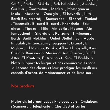
Setif , Saida , Skikda , Sidi bel abbes , Annaba ,
Guelma , Constantine , Medea , Mostaganem ,
Msila , Mascara , Ouargla , El bayadh , Illizi ,
Bordj Bou arreridj , Boumerdes , El taref , Tindouf
, Tissemsilt , El oued El oued , Khenchela , Souk
ahras , Tipaza , Mila , Ain defla , Naama , Ain
temouchent , Ghardaia , Relizane , Timimoun ,
Bordsj Badji Mokhtar , Ouled Djellal , Beni Abbès ,
In Salah , in Guezzam , Touggourt , Djanet , El
Mghair , El Meniaa, Barika, Aflou, El Bayadh, Ksar
Chelala, Boussaada, Messaad, Ain Oussara, Bir El
Atter, El Kantara, El Aricha et Ksar El Boukhari.
Notre support technique et nos commerciales sont
à l'écoute des clients et leur prodigue les meilleurs
conseils d'achat, de maintenance et de livraison...
Nos produits
Matériels informatiques
;
Photocopieurs
;
Onduleurs
;
Scanners
;
Téléphonie
;
Clés USB et cartes