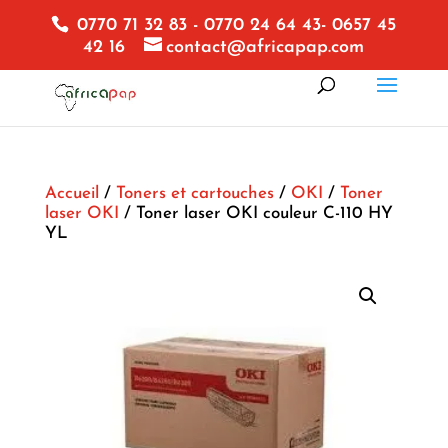
0770 71 32 83 - 0770 24 64 43- 0657 45
42 16
contact@africapap.com
Accueil
/
Toners et cartouches
/
OKI
/
Toner
laser OKI
/ Toner laser OKI couleur C-110 HY
YL