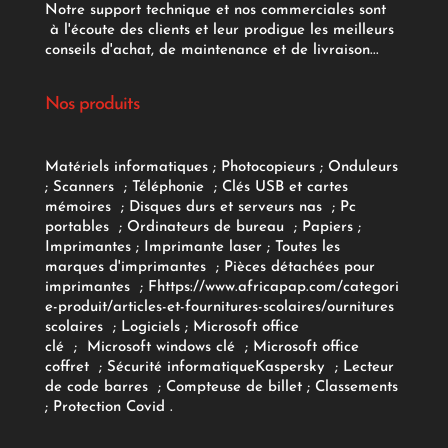
Notre support technique et nos commerciales sont
à l'écoute des clients et leur prodigue les meilleurs
conseils d'achat, de maintenance et de livraison...
Nos produits
Matériels informatiques
;
Photocopieurs
;
Onduleurs
;
Scanners
;
Téléphonie
;
Clés USB et cartes
mémoires
;
Disques durs et serveurs nas
;
Pc
portables
;
Ordinateurs
de bureau
;
Papiers
;
Imprimantes
;
Imprimante laser
;
Toutes les
marques d'imprimantes
;
Pièces détachées pour
imprimantes
;
F
https://www.africapap.com/categori
e-produit/articles-et-fournitures-scolaires/
ournitures
scolaires
;
Logiciels
; Microsoft office
clé
;
Microsoft windows clé
;
Microsoft office
coffret
;
Sécurité informatique
Kaspersky
;
Lecteur
de code barres
;
Compteuse de billet
;
Classements
;
Protection Covid
.