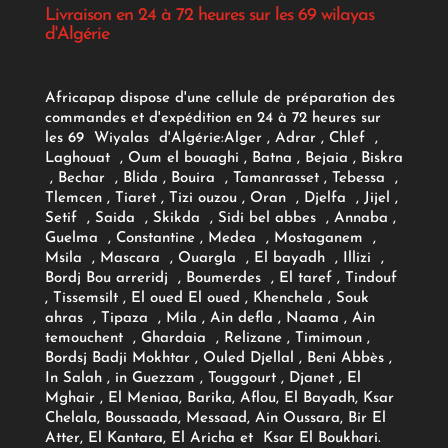
Livraison en 24 à 72 heures sur les 69 wilayas
d'Algérie
Africapap dispose d'une cellule de préparation des
commandes et d'expédition en 24 à 72 heures sur
les 69 Wiyalas d'Algérie:
Alger
, Adrar
, Chlef ,
Laghouat , Oum el bouaghi , Batna , Bejaia , Biskra
, Bechar , Blida , Bouira , Tamanrasset , Tebessa ,
Tlemcen , Tiaret , Tizi ouzou , Oran , Djelfa , Jijel ,
Setif , Saida , Skikda , Sidi bel abbes , Annaba ,
Guelma , Constantine , Medea , Mostaganem ,
Msila , Mascara , Ouargla , El bayadh , Illizi ,
Bordj Bou arreridj , Boumerdes , El taref , Tindouf
, Tissemsilt , El oued El oued , Khenchela , Souk
ahras , Tipaza , Mila , Ain defla , Naama , Ain
temouchent , Ghardaia , Relizane , Timimoun ,
Bordsj Badji Mokhtar , Ouled Djellal , Beni Abbès ,
In Salah , in Guezzam , Touggourt , Djanet , El
Mghair , El Meniaa, Barika, Aflou, El Bayadh, Ksar
Chelala, Boussaada, Messaad, Ain Oussara, Bir El
Atter, El Kantara, El Aricha et Ksar El Boukhari.