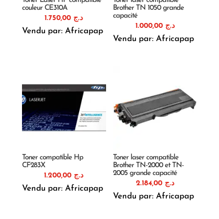
Toner Laser HP compatible
Toner laser compatible
couleur CE310A
Brother TN 1050 grande
capacité
1.750,00
د.ج
1.000,00
د.ج
Vendu par: Africapap
Vendu par: Africapap
Toner compatible Hp
Toner laser compatible
CF283X
Brother TN-2000 et TN-
2005 grande capacité
1.200,00
د.ج
2.184,00
د.ج
Vendu par: Africapap
Vendu par: Africapap