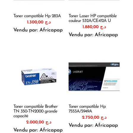
Toner compatible Hp 283A
Toner Laser HP compatible
couleur 532A/CE412A U
1.300,00
د.ج
1.880,00
د.ج
Vendu par: Africapap
Vendu par: Africapap
Toner compatible Brother
Toner compatible Hp
TN 350-TN2000 grande
7553A/5949A
capacité
2.750,00
د.ج
2.000,00
د.ج
Vendu par: Africapap
Vendu par: Africapap