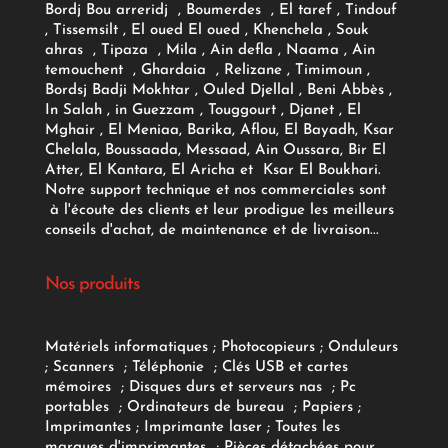
Bordj Bou arreridj , Boumerdes , El taref , Tindouf
, Tissemsilt , El oued El oued , Khenchela , Souk
ahras , Tipaza , Mila , Ain defla , Naama , Ain
temouchent , Ghardaia , Relizane , Timimoun ,
Bordsj Badji Mokhtar , Ouled Djellal , Beni Abbès ,
In Salah , in Guezzam , Touggourt , Djanet , El
Mghair , El Meniaa, Barika, Aflou, El Bayadh, Ksar
Chelala, Boussaada, Messaad, Ain Oussara, Bir El
Atter, El Kantara, El Aricha et Ksar El Boukhari.
Notre support technique et nos commerciales sont
à l'écoute des clients et leur prodigue les meilleurs
conseils d'achat, de maintenance et de livraison...
Nos produits
Matériels informatiques
;
Photocopieurs
;
Onduleurs
;
Scanners
;
Téléphonie
;
Clés USB et cartes
mémoires
;
Disques durs et serveurs nas
;
Pc
portables
;
Ordinateurs
de bureau
;
Papiers
;
Imprimantes
;
Imprimante laser
;
Toutes les
marques d'imprimantes
;
Pièces détachées pour