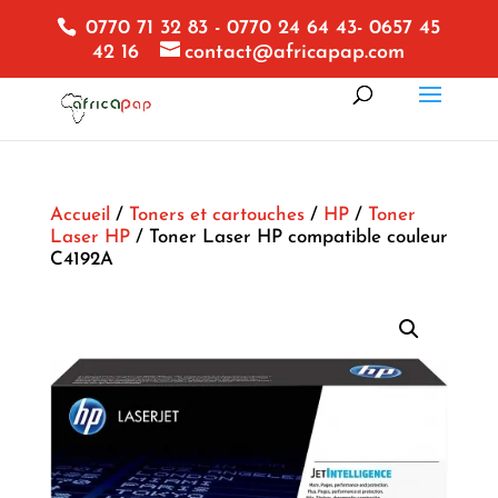
0770 71 32 83 - 0770 24 64 43- 0657 45
42 16
contact@africapap.com
Accueil
/
Toners et cartouches
/
HP
/
Toner
Laser HP
/ Toner Laser HP compatible couleur
C4192A