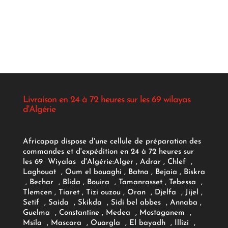
Livraison en 24 à 72 heures sur les 69 wilayas
d'Algérie
Africapap dispose d'une cellule de préparation des
commandes et d'expédition en 24 à 72 heures sur
les 69 Wiyalas d'Algérie:
Alger
, Adrar
, Chlef ,
Laghouat , Oum el bouaghi , Batna , Bejaia , Biskra
, Bechar , Blida , Bouira , Tamanrasset , Tebessa ,
Tlemcen , Tiaret , Tizi ouzou , Oran , Djelfa , Jijel ,
Setif , Saida , Skikda , Sidi bel abbes , Annaba ,
Guelma , Constantine , Medea , Mostaganem ,
Msila , Mascara , Ouargla , El bayadh , Illizi ,