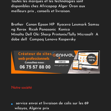
Toutes les marques et les technologies sont
disponibles chez Africapap Alger Oran aux
meilleurs prix , conseils et livraison.
Brother
Canon
Epson
HP
Kyocera
Lexmark
Samsu
ng
Xerox
Ricoh
Panasonic
Konica
Minolta
Dell
Oki
Sharp
Printonix/Tally
Microsoft
A
dobe
dell
Compaq
Lenovo
Kaspersky
Notre société
service envoi et livraison de colis sur les 69
wilayas, Algérie prix