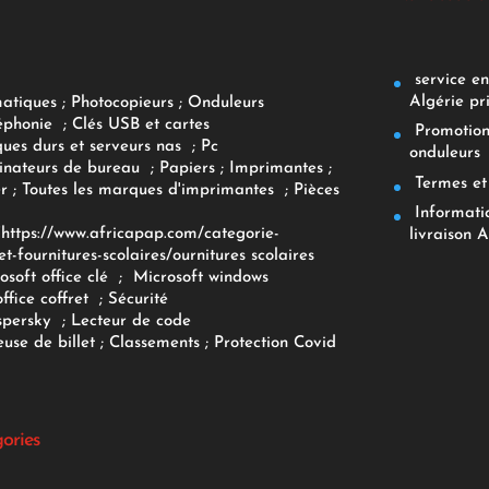
service env
Algérie pr
matiques
;
Photocopieurs
;
Onduleurs
éphonie
;
Clés USB et cartes
Promotions
ques durs et serveurs nas
;
Pc
onduleurs
inateurs
de bureau
;
Papiers
; Imprimantes
;
Termes et 
r
;
Toutes les marques d'imprimantes
;
Pièces
Informatiq
F
https://www.africapap.com/categorie-
livraison A
et-fournitures-scolaires/
ournitures scolaires
osoft office clé
;
Microsoft windows
office coffret
;
Sécurité
spersky
;
Lecteur de code
use de billet
;
Classements
;
Protection Covid
gories