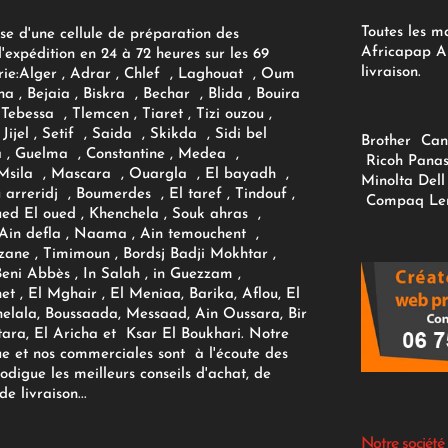
Toutes les m
se d'une cellule de préparation des
Africapap Al
expédition en 24 à 72 heures sur les 69
livraison.
ie:
Alger
, Adrar
, Chlef , Laghouat , Oum
na , Bejaia , Biskra , Bechar , Blida , Bouira
Tebessa , Tlemcen , Tiaret , Tizi ouzou ,
Jijel , Setif , Saida , Skikda , Sidi bel
Brother
Can
 , Guelma , Constantine , Medea ,
Ricoh
Panas
sila , Mascara , Ouargla , El bayadh ,
Minolta
Dell
ou arreridj , Boumerdes , El taref , Tindouf ,
Compaq
Le
oued El oued , Khenchela , Souk ahras ,
 Ain defla , Naama , Ain temouchent ,
zane , Timimoun , Bordsj Badji Mokhtar ,
Beni Abbès , In Salah , in Guezzam ,
et , El Mghair , El Meniaa, Barika, Aflou, El
elala, Boussaada, Messaad, Ain Oussara, Bir
tara, El Aricha et Ksar El Boukhari. Notre
ue et nos commerciales sont à l'écoute des
rodigue les meilleurs conseils d'achat, de
e livraison...
Notre société