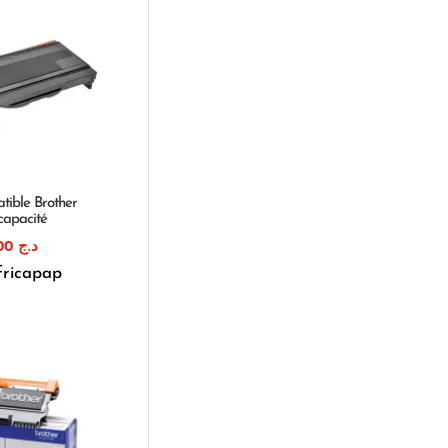
tible Brother
capacité
1.800,00
د.ج
fricapap