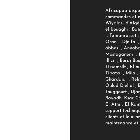
Africapap dispo
commandes et d'
Wiyalas d'Algér
el bouaghi , Bat
, Tamanrasset , 
Oran , Djelfa , 
abbes , Annaba
Mostaganem , M
Illizi , Bordj B
Tissemsilt , El 
Tipaza , Mila ,
Ghardaia , Reli
Ouled Djellal , 
Touggourt , Djan
Bayadh, Ksar Ch
El Atter, El Kan
support techniq
clients et leur p
maintenance et d