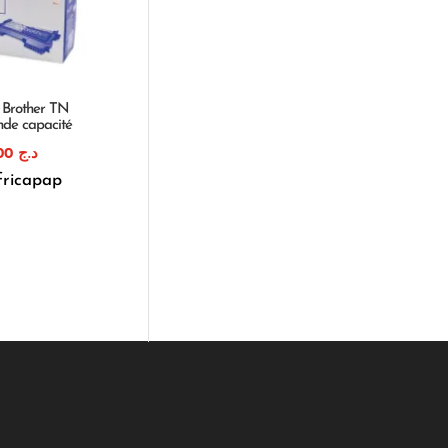
 Brother TN
de capacité
1.300,00
د.ج
fricapap