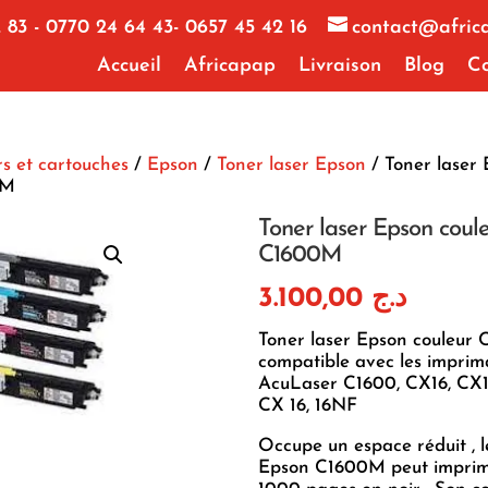
 83 - 0770 24 64 43- 0657 45 42 16
contact@afric
Accueil
Africapap
Livraison
Blog
Co
s et cartouches
/
Epson
/
Toner laser Epson
/ Toner laser
0M
Toner laser Epson coul
C1600M
3.100,00
د.ج
Toner laser Epson couleur
compatible avec les imprim
AcuLaser C1600, CX16, CX
CX 16, 16NF
Occupe un espace réduit , l
Epson C1600M peut imprim