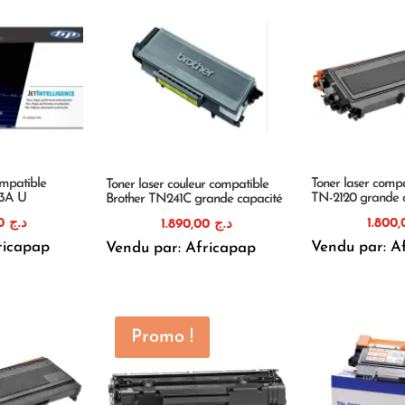
mpatible
Toner laser compa
Toner laser couleur compatible
13A U
TN-2120 grande 
Brother TN241C grande capacité
1.820,00
د.ج
1.890,00
د.ج
ricapap
Vendu par: A
Vendu par: Africapap
Promo !