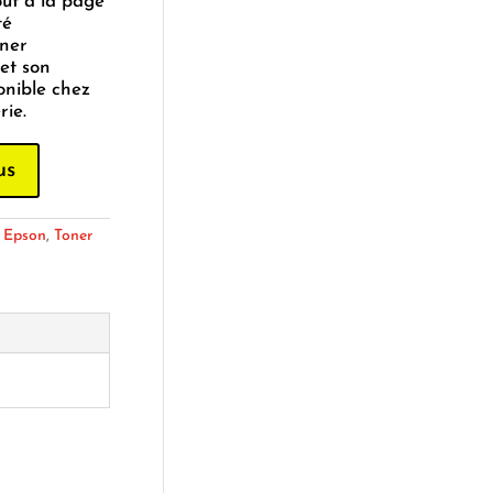
oût à la page
té
oner
et son
onible chez
ie.
us
:
Epson
,
Toner