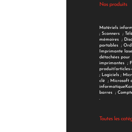
Nos produits
Matériels infor
;
Scanners
;
Tél
mémoires
;
Dis
portables
;
Ord
Imprimante lase
détachées pour
imprimantes
;
produit/articles-
;
Logiciels
; Micr
clé
;
Microsoft 
informatique
Ka
barres
;
Compte
.
Toutes les caté