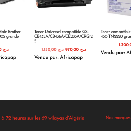
ible Brother
Toner Universel compatible GS-
Toner compatible
005 grande
CB435A/CB436A/CE285A/CRG12
450-TN2220 gran
5
Le
Le
2.184,00
د.ج
1.150,00
د.ج
970,00
د.ج
Vendu par: A
prix
prix
ricapap
Vendu par: Africapap
initial
actuel
était :
est :
د.ج 970,00.
د.ج 1.150,00.
 à 72 heures sur les 69 wilayas d'Algérie
Nos marques