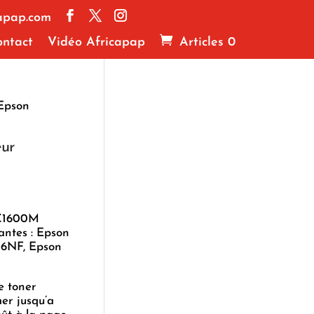
apap.com
ntact
Vidéo Africapap
Articles 0
 Epson
eur
 C1600M
antes : Epson
16NF, Epson
e toner
er jusqu’a