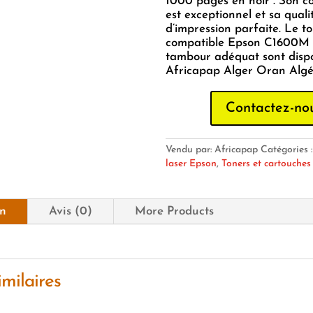
1000 pages en noir . Son c
est exceptionnel et sa quali
d’impression parfaite. Le t
compatible Epson C1600M 
tambour adéquat sont disp
Africapap Alger Oran Algér
Contactez-no
Vendu par: Africapap
Catégories 
laser Epson
,
Toners et cartouches
on
Avis (0)
More Products
imilaires