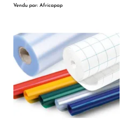
4.00
Vendu par: Africapap
sur 5