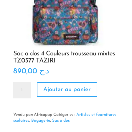
Sac a dos 4 Couleurs trousseau mixtes
TZ0377 TAZIRI
890,00
د.ج
quantité
Ajouter au panier
de
Sac
a
dos
4
Vendu par: Africapap
Catégories :
Articles et fournitures
Couleurs
scolaires
,
Bagagerie
,
Sac à dos
trousseau
mixtes