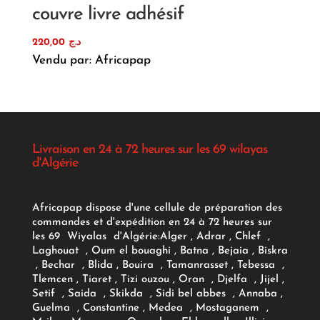
couvre livre adhésif
220,00
د.ج
Vendu par: Africapap
Livraison en 24 à 72 heures sur les 69 wilayas
d'Algérie
Africapap dispose d'une cellule de préparation des
commandes et d'expédition en 24 à 72 heures sur
les 69 Wiyalas d'Algérie:
Alger
, Adrar
, Chlef ,
Laghouat , Oum el bouaghi , Batna , Bejaia , Biskra
, Bechar , Blida , Bouira , Tamanrasset , Tebessa ,
Tlemcen , Tiaret , Tizi ouzou , Oran , Djelfa , Jijel ,
Setif , Saida , Skikda , Sidi bel abbes , Annaba ,
Guelma , Constantine , Medea , Mostaganem ,