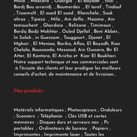
Msila , Mascara , Ouargla , El bayadh , Illizi ,
Bordj Bou arreridj , Boumerdes , El taref , Tindouf
, Tissemsilt , El oued El oued , Khenchela , Souk
ahras , Tipaza , Mila , Ain defla , Naama , Ain
temouchent , Ghardaia , Relizane , Timimoun ,
Bordsj Badji Mokhtar , Ouled Djellal , Beni Abbès ,
In Salah , in Guezzam , Touggourt , Djanet , El
Mghair , El Meniaa, Barika, Aflou, El Bayadh, Ksar
Chelala, Boussaada, Messaad, Ain Oussara, Bir El
Atter, El Kantara, El Aricha et Ksar El Boukhari.
Notre support technique et nos commerciales sont
à l'écoute des clients et leur prodigue les meilleurs
conseils d'achat, de maintenance et de livraison...
Nos produits
Matériels informatiques
;
Photocopieurs
;
Onduleurs
;
Scanners
;
Téléphonie
;
Clés USB et cartes
mémoires
;
Disques durs et serveurs nas
;
Pc
portables
;
Ordinateurs
de bureau
;
Papiers
;
Imprimantes
;
Imprimante laser
;
Toutes les