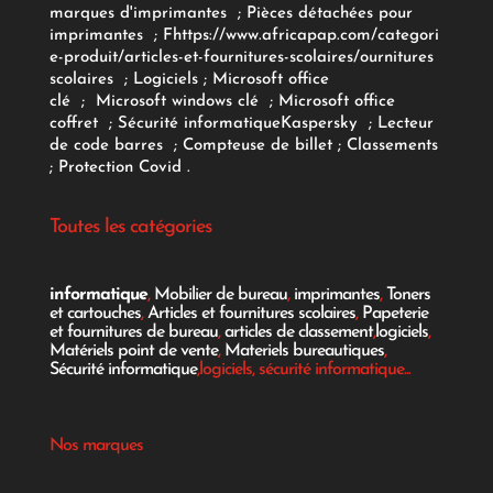
marques d'imprimantes
;
Pièces détachées pour
imprimantes
;
F
https://www.africapap.com/categori
e-produit/articles-et-fournitures-scolaires/
ournitures
scolaires
;
Logiciels
; Microsoft office
clé
;
Microsoft windows clé
;
Microsoft office
coffret
;
Sécurité informatique
Kaspersky
;
Lecteur
de code barres
;
Compteuse de billet
;
Classements
;
Protection Covid
.
Toutes les catégories
informatique
,
Mobilier de bureau
,
imprimantes
,
Toners
et cartouches
,
Articles et fournitures scolaires
,
Papeterie
et fournitures de bureau
,
articles de classement
,
logiciels
,
Matériels point de vente
,
Materiels bureautiques
,
Sécurité informatique
,logiciels, sécurité informatique...
Nos marques