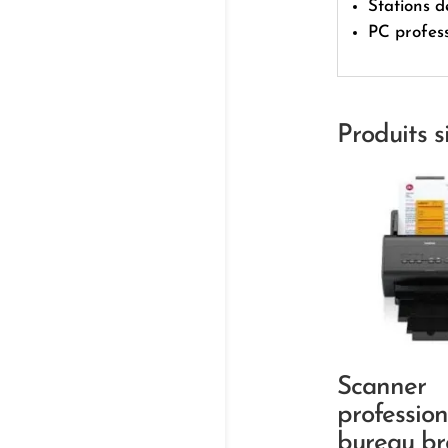
Stations d
PC profess
Produits s
Scanner
professio
bureau br