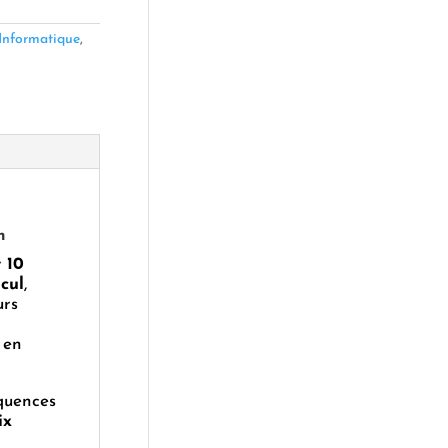
Informatique
,
n
r
10
cul
,
urs
t en
équences
ix