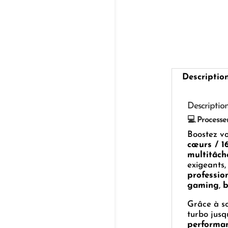
Descriptio
Descriptio
💻 Processeu
Boostez vo
cœurs / 1
multitâch
exigeants,
professio
gaming
,
b
Grâce à so
turbo jusq
performan