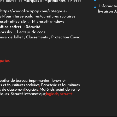
r
;
Toutes les marques d'imprimantes
;
Pièces
Informatiq
F
https://www.africapap.com/categorie-
livraison A
et-fournitures-scolaires/
ournitures scolaires
osoft office clé
;
Microsoft windows
office coffret
;
Sécurité
spersky
;
Lecteur de code
use de billet
;
Classements
;
Protection Covid
gories
bilier de bureau
,
imprimantes
,
Toners et
es et fournitures scolaires
,
Papeterie et fournitures
es de classement
,
logiciels
,
Matériels point de vente
,
tiques
,
Sécurité informatique
,logiciels, sécurité