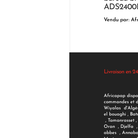
ADS240
Vendu par: Af
Livraison en 24
Africapap dispo
commandes et d'
Wiyalas d'Algér
el bouaghi , Bat
, Tamanrasset , 
Oran , Djelfa , 
abbes , Annaba