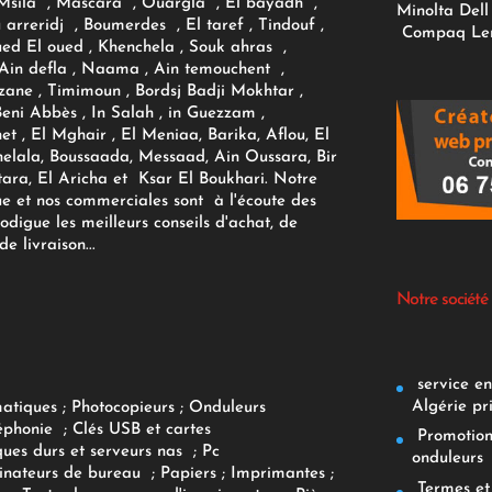
sila , Mascara , Ouargla , El bayadh ,
Minolta
Dell
ou arreridj , Boumerdes , El taref , Tindouf ,
Compaq
Le
oued El oued , Khenchela , Souk ahras ,
 Ain defla , Naama , Ain temouchent ,
zane , Timimoun , Bordsj Badji Mokhtar ,
Beni Abbès , In Salah , in Guezzam ,
et , El Mghair , El Meniaa, Barika, Aflou, El
elala, Boussaada, Messaad, Ain Oussara, Bir
tara, El Aricha et Ksar El Boukhari. Notre
ue et nos commerciales sont à l'écoute des
rodigue les meilleurs conseils d'achat, de
e livraison...
Notre société
service env
Algérie pr
matiques
;
Photocopieurs
;
Onduleurs
éphonie
;
Clés USB et cartes
Promotions
ques durs et serveurs nas
;
Pc
onduleurs
inateurs
de bureau
;
Papiers
; Imprimantes
;
Termes et 