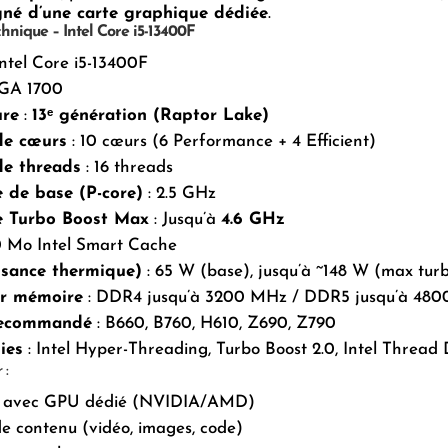
né d’une carte graphique dédiée
.
hnique – Intel Core i5-13400F
Intel Core i5-13400F
GA 1700
ure
:
13ᵉ génération (Raptor Lake)
e cœurs
: 10 cœurs (6 Performance + 4 Efficient)
e threads
: 16 threads
 de base (P-core)
: 2.5 GHz
e Turbo Boost Max
: Jusqu’à
4.6 GHz
0 Mo Intel Smart Cache
sance thermique)
: 65 W (base), jusqu’à ~148 W (max tur
ur mémoire
: DDR4 jusqu’à 3200 MHz / DDR5 jusqu’à 48
recommandé
: B660, B760, H610, Z690, Z790
ies
: Intel Hyper-Threading, Turbo Boost 2.0, Intel Thread 
 :
o avec GPU dédié (NVIDIA/AMD)
e contenu (vidéo, images, code)