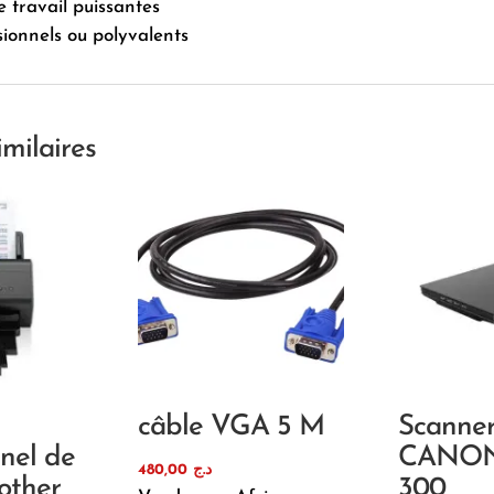
e travail puissantes
ionnels ou polyvalents
imilaires
câble VGA 5 M
Scanne
nnel de
CANON
480,00
د.ج
other
300