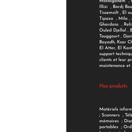
Mostaganem , M
Illizi , Bordj B
Tissemsilt , El 
Tipaza , Mila ,
Ghardaia , Reli
Ouled Djellal , 
Touggourt , Djan
Bayadh, Ksar Ch
El Atter, El Kan
support techniq
clients et leur p
maintenance et d
Nos produits
Matériels infor
;
Scanners
;
Tél
mémoires
;
Dis
portables
;
Ord