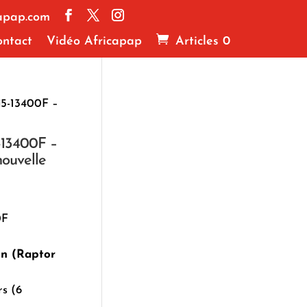
apap.com
ntact
Vidéo Africapap
Articles 0
i5-13400F –
5-13400F –
nouvelle
0F
on (Raptor
rs (6