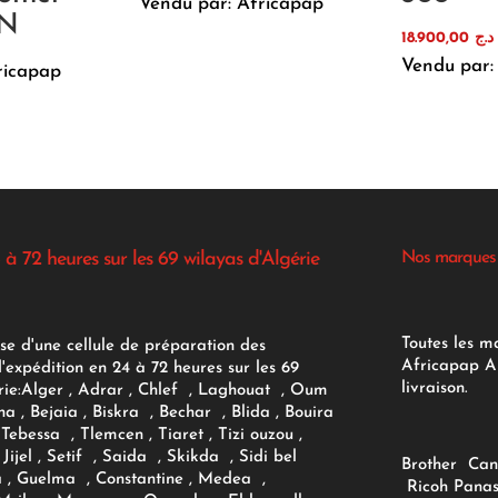
Vendu par: Africapap
0N
18.900,00
د.ج
Vendu par:
ricapap
 à 72 heures sur les 69 wilayas d'Algérie
Nos marques
Toutes les m
se d'une cellule de préparation des
Africapap Al
expédition en 24 à 72 heures sur les 69
livraison.
ie:
Alger
, Adrar
, Chlef , Laghouat , Oum
na , Bejaia , Biskra , Bechar , Blida , Bouira
Tebessa , Tlemcen , Tiaret , Tizi ouzou ,
Jijel , Setif , Saida , Skikda , Sidi bel
Brother
Can
 , Guelma , Constantine , Medea ,
Ricoh
Panas