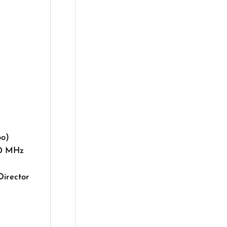
bo)
00 MHz
Director