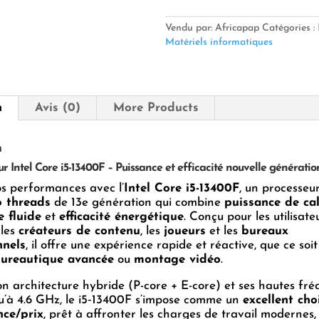
Core
i5-
Vendu par: Africapap
Catégories :
13400F
Matériels informatiques
–
Puissance
et
efficacité
n
Avis (0)
More Products
nouvelle
génération
n
r Intel Core i5-13400F – Puissance et efficacité nouvelle génératio
s performances avec l’
Intel Core i5-13400F
, un processeu
6 threads
de 13e génération qui combine
puissance de cal
e fluide
et
efficacité énergétique
. Conçu pour les utilisate
 les
créateurs de contenu
, les
joueurs
et les
bureaux
nnels
, il offre une expérience rapide et réactive, que ce soi
ureautique avancée
ou
montage vidéo
.
n architecture hybride (P-core + E-core) et ses hautes fr
u’à 4.6 GHz, le i5‑13400F s’impose comme un
excellent cho
ce/prix
, prêt à affronter les charges de travail modernes,