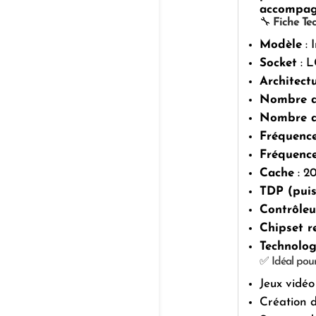
accompag
🔧
Fiche Tec
Modèle
: 
Socket
: L
Architect
Nombre d
Nombre d
Fréquence
Fréquenc
Cache
: 2
TDP (puis
Contrôle
Chipset 
Technolog
✅ Idéal pour
Jeux vidé
Création d