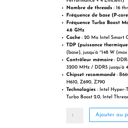
Performance + 4 Efficient)
Nombre de threads
: 16 th
Fréquence de base (P-core
Fréquence Turbo Boost M
4.6 GHz
Cache
: 20 Mo Intel Smart 
TDP (puissance thermique
(base), jusqu’à ~148 W (max
Contrôleur mémoire
: DDR4
3200 MHz / DDR5 jusqu’à
Chipset recommandé
: B66
H610, Z690, Z790
Technologies
: Intel Hyper-
Turbo Boost 2.0, Intel Threa
quantité
Ajouter au p
de
Processeur
Intel