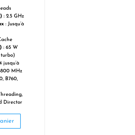
reads
)
: 2.5 GHz
ax
: Jusqu’à
Cache
)
: 65 W
 turbo)
 jusqu’à
 4800 MHz
0, B760,
Threading,
d Director
anier