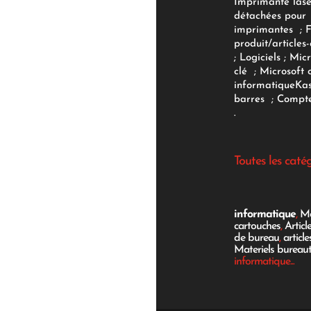
Imprimante lase
détachées pour
imprimantes
;
produit/articles-
;
Logiciels
; Micr
clé
;
Microsoft 
informatique
Ka
barres
;
Compte
.
Toutes les caté
informatique
,
Mo
cartouches
,
Articl
de bureau
,
articl
Materiels bureau
informatique...