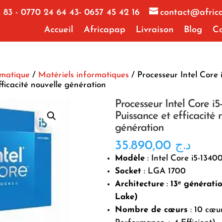
 83 - 0770 24 64 43- 0657 45 42 16
contact@afric
Accueil
Africapap
Livraison
Blog
Co
rmatique
/
Matériels informatiques
/ Processeur Intel Core 
fficacité nouvelle génération
Processeur Intel Core i
Puissance et efficacité 
génération
35.890,00
د.ج
Modèle
: Intel Core i5-1340
Socket
: LGA 1700
Architecture
:
13ᵉ générati
Lake)
Nombre de cœurs
: 10 cœu