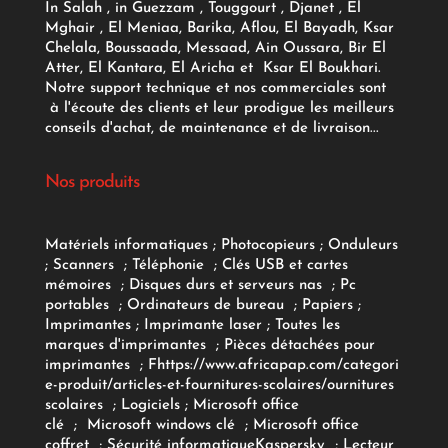
In Salah , in Guezzam , Touggourt , Djanet , El
Mghair , El Meniaa, Barika, Aflou, El Bayadh, Ksar
Chelala, Boussaada, Messaad, Ain Oussara, Bir El
Atter, El Kantara, El Aricha et Ksar El Boukhari.
Notre support technique et nos commerciales sont
à l'écoute des clients et leur prodigue les meilleurs
conseils d'achat, de maintenance et de livraison...
Nos produits
Matériels informatiques
;
Photocopieurs
;
Onduleurs
;
Scanners
;
Téléphonie
;
Clés USB et cartes
mémoires
;
Disques durs et serveurs nas
;
Pc
portables
;
Ordinateurs
de bureau
;
Papiers
;
Imprimantes
;
Imprimante laser
;
Toutes les
marques d'imprimantes
;
Pièces détachées pour
imprimantes
;
F
https://www.africapap.com/categori
e-produit/articles-et-fournitures-scolaires/
ournitures
scolaires
;
Logiciels
; Microsoft office
clé
;
Microsoft windows clé
;
Microsoft office
coffret
;
Sécurité informatique
Kaspersky
;
Lecteur