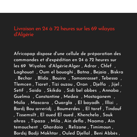
Livraison en 24 à 72 heures sur les 69 wilayas
d'Algérie
Africapap dispose d'une cellule de préparation des
commandes et d'expédition en 24 à 72 heures sur
les 69 Wiyalas d'Algérie:
Alger
, Adrar
, Chlef ,
Laghouat , Oum el bouaghi , Batna , Bejaia , Biskra
, Bechar , Blida , Bouira , Tamanrasset , Tebessa ,
Tlemcen , Tiaret , Tizi ouzou , Oran , Djelfa , Jijel ,
Setif , Saida , Skikda , Sidi bel abbes , Annaba ,
Guelma , Constantine , Medea , Mostaganem ,
Msila , Mascara , Ouargla , El bayadh , Illizi ,
Bordj Bou arreridj , Boumerdes , El taref , Tindouf
, Tissemsilt , El oued El oued , Khenchela , Souk
ahras , Tipaza , Mila , Ain defla , Naama , Ain
temouchent , Ghardaia , Relizane , Timimoun ,
Bordsj Badji Mokhtar , Ouled Djellal , Beni Abbès ,