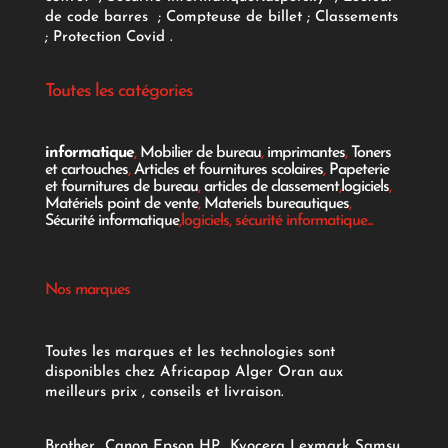
de code barres
;
Compteuse de billet
;
Classements
;
Protection Covid
.
Toutes les catégories
informatique
,
Mobilier de bureau
,
imprimantes
,
Toners
et cartouches
,
Articles et fournitures scolaires
,
Papeterie
et fournitures de bureau
,
articles de classement
,
logiciels
,
Matériels point de vente
,
Materiels bureautiques
,
Sécurité informatique
,logiciels, sécurité informatique...
Nos marques
Toutes les marques et les technologies sont
disponibles chez Africapap Alger Oran aux
meilleurs prix , conseils et livraison.
Brother
Canon
Epson
HP
Kyocera
Lexmark
Samsu