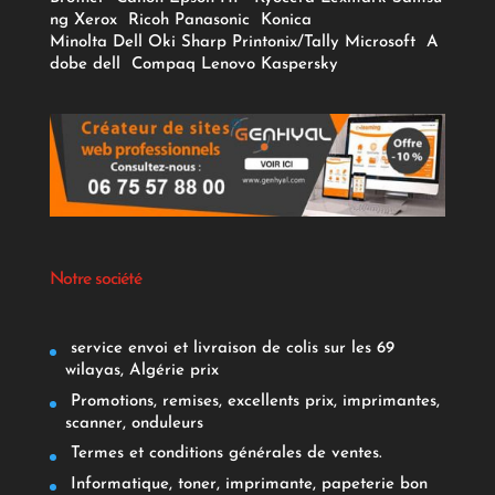
ng
Xerox
Ricoh
Panasonic
Konica
Minolta
Dell
Oki
Sharp
Printonix/Tally
Microsoft
A
dobe
dell
Compaq
Lenovo
Kaspersky
Notre société
service envoi et livraison de colis sur les 69
wilayas, Algérie prix
Promotions, remises, excellents prix, imprimantes,
scanner, onduleurs
Termes et conditions générales de ventes.
Informatique, toner, imprimante, papeterie bon