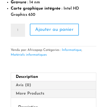
Gravure
: 14 nm
Carte graphique intégrée
: Intel HD
Graphics 630
quantité
Ajouter au panier
de
Processeur
Intel
Core
i5-
Vendu par: Africapap
Catégories :
Informatique
,
7400
Matériels informatiques
Description
Avis (0)
More Products