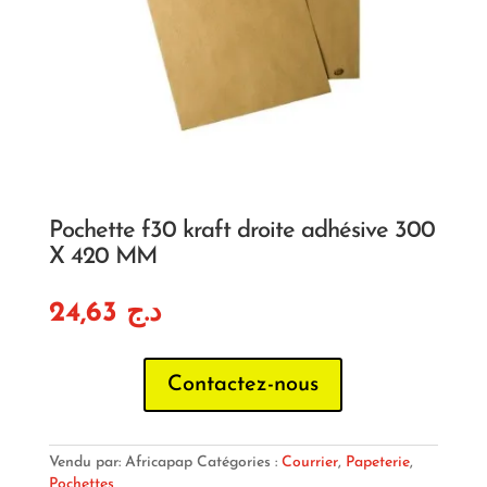
Pochette f30 kraft droite adhésive 300
X 420 MM
24,63
د.ج
Contactez-nous
Vendu par: Africapap
Catégories :
Courrier
,
Papeterie
,
Pochettes