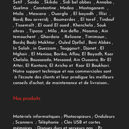
Setif , Saida , Skikda , Sidi bel abbes , Annaba ,
Guelma , Constantine , Medea , Mostaganem ,
Msila , Mascara , Ouargla , El bayadh , Illizi ,
Bordj Bou arreridj , Boumerdes , El taref , Tindouf
, Tissemsilt , El oued El oued , Khenchela , Souk
ahras , Tipaza , Mila , Ain defla , Naama , Ain
temouchent , Ghardaia , Relizane , Timimoun ,
Bordsj Badji Mokhtar , Ouled Djellal , Beni Abbès ,
In Salah , in Guezzam , Touggourt , Djanet , El
Mghair , El Meniaa, Barika, Aflou, El Bayadh, Ksar
Chelala, Boussaada, Messaad, Ain Oussara, Bir El
Atter, El Kantara, El Aricha et Ksar El Boukhari.
Notre support technique et nos commerciales sont
à l'écoute des clients et leur prodigue les meilleurs
conseils d'achat, de maintenance et de livraison...
Nos produits
Matériels informatiques
;
Photocopieurs
;
Onduleurs
;
Scanners
;
Téléphonie
;
Clés USB et cartes
mémoires
;
Disques durs et serveurs nas
;
Pc