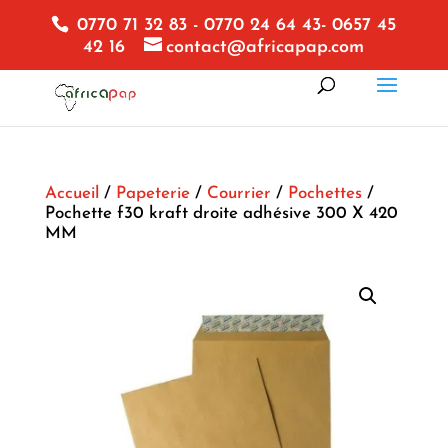
0770 71 32 83 - 0770 24 64 43- 0657 45
42 16
contact@africapap.com
Accueil
/
Papeterie
/
Courrier
/
Pochettes
/
Pochette f30 kraft droite adhésive 300 X 420
MM