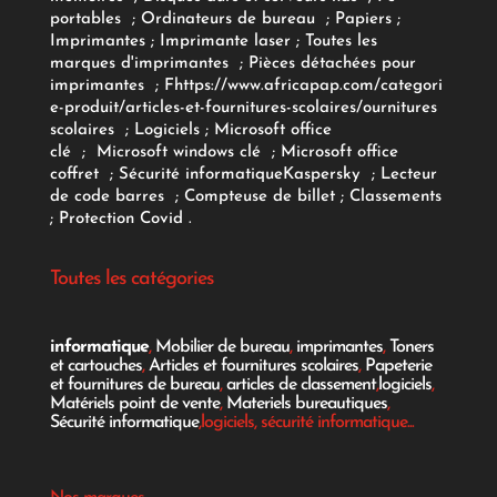
portables
;
Ordinateurs
de bureau
;
Papiers
;
Imprimantes
;
Imprimante laser
;
Toutes les
marques d'imprimantes
;
Pièces détachées pour
imprimantes
;
F
https://www.africapap.com/categori
e-produit/articles-et-fournitures-scolaires/
ournitures
scolaires
;
Logiciels
; Microsoft office
clé
;
Microsoft windows clé
;
Microsoft office
coffret
;
Sécurité informatique
Kaspersky
;
Lecteur
de code barres
;
Compteuse de billet
;
Classements
;
Protection Covid
.
Toutes les catégories
informatique
,
Mobilier de bureau
,
imprimantes
,
Toners
et cartouches
,
Articles et fournitures scolaires
,
Papeterie
et fournitures de bureau
,
articles de classement
,
logiciels
,
Matériels point de vente
,
Materiels bureautiques
,
Sécurité informatique
,logiciels, sécurité informatique...