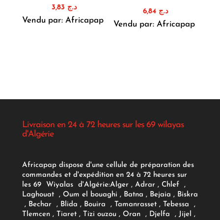
3,83
د.ج
6,84
د.ج
Vendu par: Africapap
Vendu par: Africapap
Livraison en 24 à 72 heures sur les 69 wilayas
d'Algérie
Africapap dispose d'une cellule de préparation des
commandes et d'expédition en 24 à 72 heures sur
les 69 Wiyalas d'Algérie:
Alger
, Adrar
, Chlef ,
Laghouat , Oum el bouaghi , Batna , Bejaia , Biskra
, Bechar , Blida , Bouira , Tamanrasset , Tebessa ,
Tlemcen , Tiaret , Tizi ouzou , Oran , Djelfa , Jijel ,