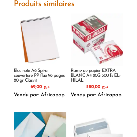
Produits similaires
Bloc note A6 Spiral
Rame de papier EXTRA
couverture PP fluo 96 pages
BLANC A4 80G 500 fs EL-
80 gr Clasvit
HILAL
69,00
د.ج
580,00
د.ج
Vendu par: Africapap
Vendu par: Africapap