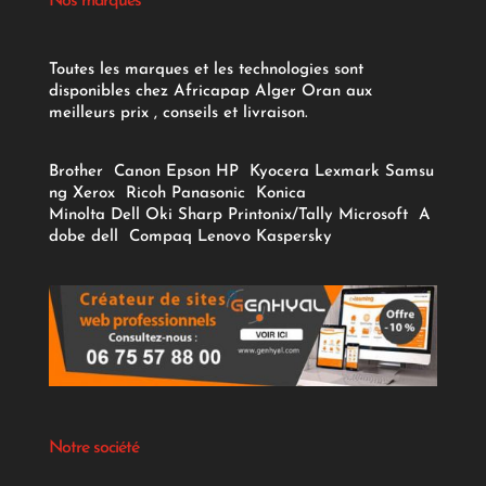
Nos marques
Toutes les marques et les technologies sont
disponibles chez Africapap Alger Oran aux
meilleurs prix , conseils et livraison.
Brother
Canon
Epson
HP
Kyocera
Lexmark
Samsu
ng
Xerox
Ricoh
Panasonic
Konica
Minolta
Dell
Oki
Sharp
Printonix/Tally
Microsoft
A
dobe
dell
Compaq
Lenovo
Kaspersky
Notre société