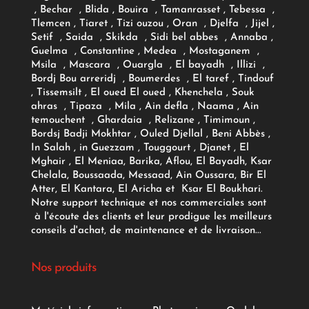
, Bechar , Blida , Bouira , Tamanrasset , Tebessa ,
Tlemcen , Tiaret , Tizi ouzou , Oran , Djelfa , Jijel ,
Setif , Saida , Skikda , Sidi bel abbes , Annaba ,
Guelma , Constantine , Medea , Mostaganem ,
Msila , Mascara , Ouargla , El bayadh , Illizi ,
Bordj Bou arreridj , Boumerdes , El taref , Tindouf
, Tissemsilt , El oued El oued , Khenchela , Souk
ahras , Tipaza , Mila , Ain defla , Naama , Ain
temouchent , Ghardaia , Relizane , Timimoun ,
Bordsj Badji Mokhtar , Ouled Djellal , Beni Abbès ,
In Salah , in Guezzam , Touggourt , Djanet , El
Mghair , El Meniaa, Barika, Aflou, El Bayadh, Ksar
Chelala, Boussaada, Messaad, Ain Oussara, Bir El
Atter, El Kantara, El Aricha et Ksar El Boukhari.
Notre support technique et nos commerciales sont
à l'écoute des clients et leur prodigue les meilleurs
conseils d'achat, de maintenance et de livraison...
Nos produits