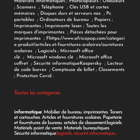
Matériels informatiques
;
Photocopieurs
;
Onduleurs
;
Scanners
;
Téléphonie
;
Clés USB et cartes
mémoires
;
Disques durs et serveurs nas
;
Pc
portables
;
Ordinateurs
de bureau
;
Papiers
;
Imprimantes
;
Imprimante laser
;
Toutes les
marques d'imprimantes
;
Pièces détachées pour
imprimantes
;
F
https://www.africapap.com/categori
e-produit/articles-et-fournitures-scolaires/
ournitures
scolaires
;
Logiciels
; Microsoft office
clé
;
Microsoft windows clé
;
Microsoft office
coffret
;
Sécurité informatique
Kaspersky
;
Lecteur
de code barres
;
Compteuse de billet
;
Classements
;
Protection Covid
.
Toutes les catégories
informatique
,
Mobilier de bureau
,
imprimantes
,
Toners
et cartouches
,
Articles et fournitures scolaires
,
Papeterie
et fournitures de bureau
,
articles de classement
,
logiciels
,
Matériels point de vente
,
Materiels bureautiques
,
Sécurité informatique
,logiciels, sécurité informatique...