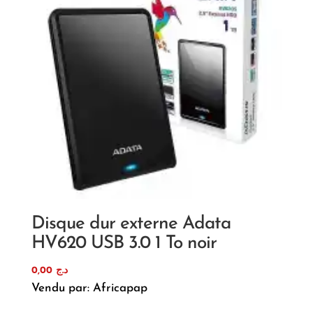
Disque dur externe Adata
HV620 USB 3.0 1 To noir
0,00
د.ج
Vendu par: Africapap