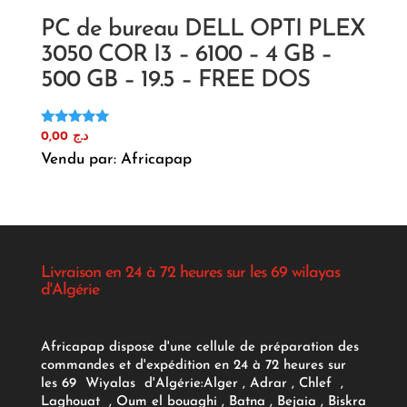
PC de bureau DELL OPTI PLEX
3050 COR I3 – 6100 – 4 GB –
500 GB – 19.5 – FREE DOS
Note
0,00
د.ج
5.00
Vendu par: Africapap
sur 5
Livraison en 24 à 72 heures sur les 69 wilayas
d'Algérie
Africapap dispose d'une cellule de préparation des
commandes et d'expédition en 24 à 72 heures sur
les 69 Wiyalas d'Algérie:
Alger
, Adrar
, Chlef ,
Laghouat , Oum el bouaghi , Batna , Bejaia , Biskra