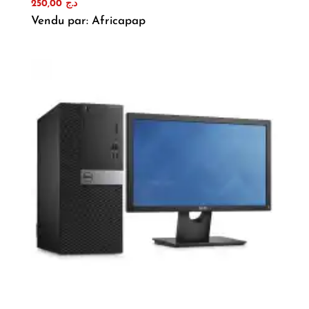
250,00
د.ج
Vendu par: Africapap