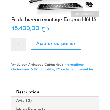
Pc de bureau montage Enigma H81 I3
48.400,00
د.ج
quantité
Ajouter au panier
de
Pc
de
bureau
montage
Vendu par: Africapap
Catégories :
Informatique
,
Enigma
Ordinateurs & PC portables
,
PC de bureau assemblés
H81
I3
Description
Avis (0)
More Products