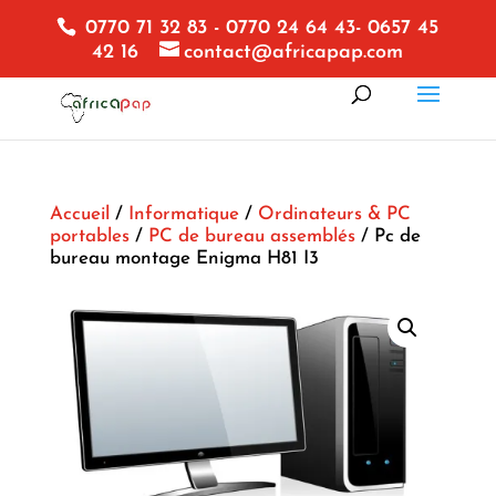
0770 71 32 83 - 0770 24 64 43- 0657 45
42 16
contact@africapap.com
Accueil
/
Informatique
/
Ordinateurs & PC
portables
/
PC de bureau assemblés
/ Pc de
bureau montage Enigma H81 I3