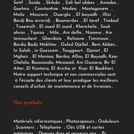
Setif , Saida , Skikda , Sidi bel abbes , Annaba ,
Guelma , Constantine , Medea , Mostaganem ,
Msila , Mascara , Ouargla , El bayadh , Illizi ,
Bordj Bou arreridj , Boumerdes , El taref , Tindouf
, Tissemsilt , El oued El oued , Khenchela , Souk
ahras , Tipaza , Mila , Ain defla , Naama , Ain
temouchent , Ghardaia , Relizane , Timimoun ,
Bordsj Badji Mokhtar , Ouled Djellal , Beni Abbès ,
In Salah , in Guezzam , Touggourt , Djanet , El
Mghair , El Meniaa, Barika, Aflou, El Bayadh, Ksar
Chelala, Boussaada, Messaad, Ain Oussara, Bir El
Atter, El Kantara, El Aricha et Ksar El Boukhari.
Notre support technique et nos commerciales sont
à l'écoute des clients et leur prodigue les meilleurs
conseils d'achat, de maintenance et de livraison...
Nos produits
Matériels informatiques
;
Photocopieurs
;
Onduleurs
;
Scanners
;
Téléphonie
;
Clés USB et cartes
mémoires
;
Disques durs et serveurs nas
;
Pc