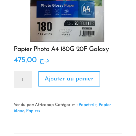
Papier Photo A4 180G 20F Galaxy
475,00
د.ج
quantité
Ajouter au panier
de
Papier
Photo
A4
180G
Vendu par: Africapap
Catégories :
Papeterie
,
Papier
20F
blanc
,
Papiers
Galaxy