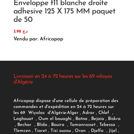
Enveloppe f11 blanche droite
adhesive 125 X 175 MM paquet
de 50
3,98
د.ج
Vendu par: Africapap
Livraison en 24 à 72 heures sur les 69 wilayas
d'Algérie
Africapap dispose d'une cellule de préparation des
commandes et d'expédition en 24 à 72 heures sur
les 69 Wiyalas d'Algérie:
Alger
, Adrar
, Chlef ,
Laghouat , Oum el bouaghi , Batna , Bejaia , Biskra
, Bechar , Blida , Bouira , Tamanrasset , Tebessa ,
Tlemcen , Tiaret , Tizi ouzou , Oran , Djelfa , Jijel ,