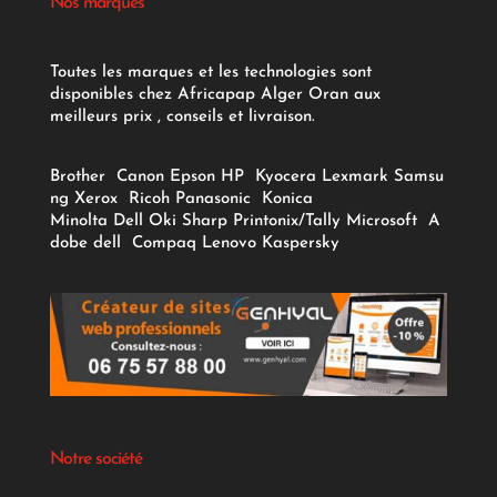
Nos marques
Toutes les marques et les technologies sont
disponibles chez Africapap Alger Oran aux
meilleurs prix , conseils et livraison.
Brother
Canon
Epson
HP
Kyocera
Lexmark
Samsu
ng
Xerox
Ricoh
Panasonic
Konica
Minolta
Dell
Oki
Sharp
Printonix/Tally
Microsoft
A
dobe
dell
Compaq
Lenovo
Kaspersky
Notre société