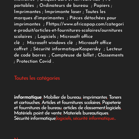
portables
;
Ordinateurs
de bureau
;
Papiers
;
Imprimantes
;
Imprimante laser
;
Toutes les
marques d'imprimantes
;
Pièces détachées pour
imprimantes
;
F
https://www.africapap.com/categori
e-produit/articles-et-fournitures-scolaires/
ournitures
scolaires
;
Logiciels
; Microsoft office
clé
;
Microsoft windows clé
;
Microsoft office
coffret
;
Sécurité informatique
Kaspersky
;
Lecteur
de code barres
;
Compteuse de billet
;
Classements
;
Protection Covid
.
Toutes les catégories
informatique
,
Mobilier de bureau
,
imprimantes
,
Toners
et cartouches
,
Articles et fournitures scolaires
,
Papeterie
et fournitures de bureau
,
articles de classement
,
logiciels
,
Matériels point de vente
,
Materiels bureautiques
,
Sécurité informatique
,logiciels, sécurité informatique...