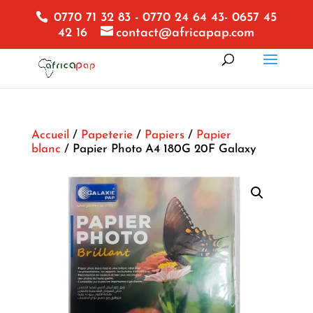
0770 71 32 83 - 0770 24 64 43- 0657 45
42 16
contact@africapap.com
Accueil
/
Papeterie
/
Papiers
/
Papier
blanc
/ Papier Photo A4 180G 20F Galaxy