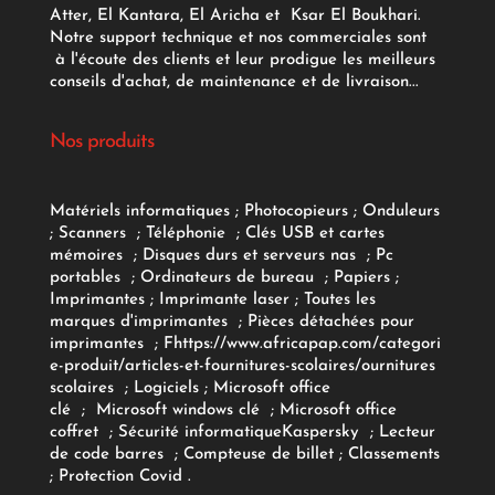
Atter, El Kantara, El Aricha et Ksar El Boukhari.
Notre support technique et nos commerciales sont
à l'écoute des clients et leur prodigue les meilleurs
conseils d'achat, de maintenance et de livraison...
Nos produits
Matériels informatiques
;
Photocopieurs
;
Onduleurs
;
Scanners
;
Téléphonie
;
Clés USB et cartes
mémoires
;
Disques durs et serveurs nas
;
Pc
portables
;
Ordinateurs
de bureau
;
Papiers
;
Imprimantes
;
Imprimante laser
;
Toutes les
marques d'imprimantes
;
Pièces détachées pour
imprimantes
;
F
https://www.africapap.com/categori
e-produit/articles-et-fournitures-scolaires/
ournitures
scolaires
;
Logiciels
; Microsoft office
clé
;
Microsoft windows clé
;
Microsoft office
coffret
;
Sécurité informatique
Kaspersky
;
Lecteur
de code barres
;
Compteuse de billet
;
Classements
;
Protection Covid
.