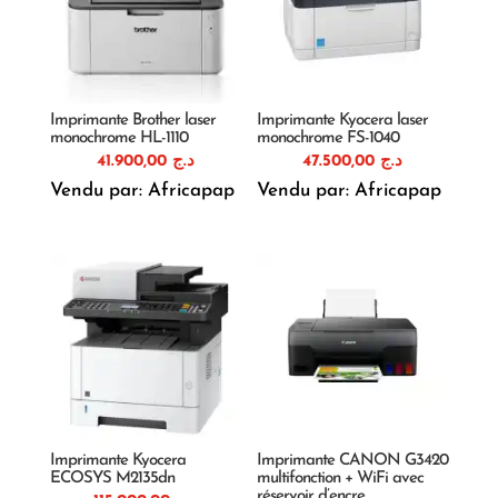
Imprimante Brother laser
Imprimante Kyocera laser
monochrome HL-1110
monochrome FS-1040
41.900,00
د.ج
47.500,00
د.ج
Vendu par: Africapap
Vendu par: Africapap
Imprimante Kyocera
Imprimante CANON G3420
ECOSYS M2135dn
multifonction + WiFi avec
réservoir d’encre