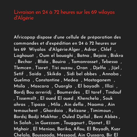
Livraison en 24 à 72 heures sur les 69 wilayas
d'Algérie
Africapap dispose d'une cellule de préparation des
commandes et d'expédition en 24 à 72 heures sur
les 69 Wiyalas d'Algérie:
Alger
, Adrar
, Chlef ,
Laghouat , Oum el bouaghi , Batna , Bejaia , Biskra
, Bechar , Blida , Bouira , Tamanrasset , Tebessa ,
Tlemcen , Tiaret , Tizi ouzou , Oran , Djelfa , Jijel ,
Setif , Saida , Skikda , Sidi bel abbes , Annaba ,
Guelma , Constantine , Medea , Mostaganem ,
Msila , Mascara , Ouargla , El bayadh , Illizi ,
Bordj Bou arreridj , Boumerdes , El taref , Tindouf
, Tissemsilt , El oued El oued , Khenchela , Souk
ahras , Tipaza , Mila , Ain defla , Naama , Ain
temouchent , Ghardaia , Relizane , Timimoun ,
Bordsj Badji Mokhtar , Ouled Djellal , Beni Abbès ,
In Salah , in Guezzam , Touggourt , Djanet , El
Mghair , El Meniaa, Barika, Aflou, El Bayadh, Ksar
Chelala, Boussaada, Messaad, Ain Oussara, Bir El