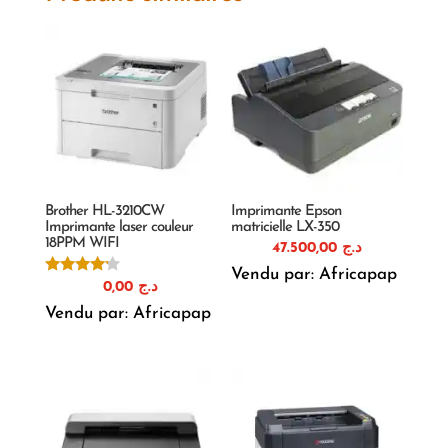
Brother HL-3210CW
Imprimante Epson
Imprimante laser couleur
matricielle LX-350
18PPM WIFI
47.500,00
د.ج
Vendu par: Africapap
Note
0,00
د.ج
4.00
sur 5
Vendu par: Africapap