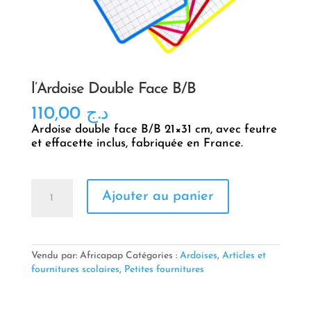
l’Ardoise Double Face B/B
110,00
د.ج
Ardoise double face B/B 21×31 cm, avec feutre
et effacette inclus, fabriquée en France.
quantité
Ajouter au panier
de
l'Ardoise
Double
Face
B/B
Vendu par: Africapap
Catégories :
Ardoises
,
Articles et
fournitures scolaires
,
Petites fournitures