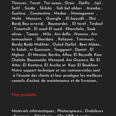
Tlemcen , Tiaret , Tizi ouzou , Oran , Djelfa , Jijel ,
Setif , Saida , Skikda , Sidi bel abbes , Annaba ,
Guelma , Constantine , Medea , Mostaganem ,
Msila , Mascara , Ouargla , El bayadh , Illizi ,
Bordj Bou arreridj , Boumerdes , El taref , Tindouf
, Tissemsilt , El oued El oued , Khenchela , Souk
ahras , Tipaza , Mila , Ain defla , Naama , Ain
temouchent , Ghardaia , Relizane , Timimoun ,
Bordsj Badji Mokhtar , Ouled Djellal , Beni Abbès ,
In Salah , in Guezzam , Touggourt , Djanet , El
Mghair , El Meniaa, Barika, Aflou, El Bayadh, Ksar
Chelala, Boussaada, Messaad, Ain Oussara, Bir El
Atter, El Kantara, El Aricha et Ksar El Boukhari.
Notre support technique et nos commerciales sont
à l'écoute des clients et leur prodigue les meilleurs
conseils d'achat, de maintenance et de livraison...
Nos produits
Matériels informatiques
;
Photocopieurs
;
Onduleurs