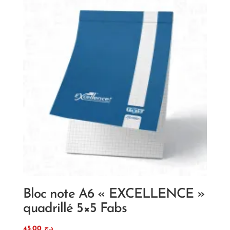
Bloc note A6 « EXCELLENCE »
quadrillé 5×5 Fabs
45,00
د.ج