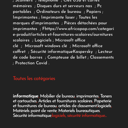
;
Scanners
;
Téléphonie
;
Clés USB et cartes
mémoires
;
Disques durs et serveurs nas
;
Pc
portables
;
Ordinateurs
de bureau
;
Papiers
;
Imprimantes
;
Imprimante laser
;
Toutes les
marques d'imprimantes
;
Pièces détachées pour
imprimantes
;
F
https://www.africapap.com/categori
e-produit/articles-et-fournitures-scolaires/
ournitures
scolaires
;
Logiciels
; Microsoft office
clé
;
Microsoft windows clé
;
Microsoft office
coffret
;
Sécurité informatique
Kaspersky
;
Lecteur
de code barres
;
Compteuse de billet
;
Classements
;
Protection Covid
.
Toutes les catégories
informatique
,
Mobilier de bureau
,
imprimantes
,
Toners
et cartouches
,
Articles et fournitures scolaires
,
Papeterie
et fournitures de bureau
,
articles de classement
,
logiciels
,
Matériels point de vente
,
Materiels bureautiques
,
Sécurité informatique
,logiciels, sécurité informatique...