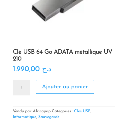
Clé USB 64 Go ADATA métallique UV
210
1.990,00
د.ج
quantité
Ajouter au panier
de
Clé
USB
64
Go
Vendu par: Africapap
Catégories :
Clés USB
,
ADATA
Informatique
,
Sauvegarde
métallique
UV