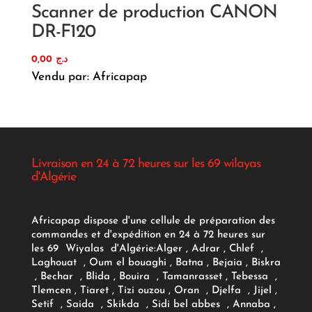
Scanner de production CANON
DR-F120
0,00
د.ج
Vendu par: Africapap
Livraison en 24 à 72 heures sur les 69 wilayas
d'Algérie
Africapap dispose d'une cellule de préparation des
commandes et d'expédition en 24 à 72 heures sur
les 69 Wiyalas d'Algérie:
Alger
, Adrar
, Chlef ,
Laghouat , Oum el bouaghi , Batna , Bejaia , Biskra
, Bechar , Blida , Bouira , Tamanrasset , Tebessa ,
Tlemcen , Tiaret , Tizi ouzou , Oran , Djelfa , Jijel ,
Setif , Saida , Skikda , Sidi bel abbes , Annaba ,