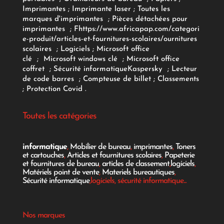
Imprimantes
;
Imprimante laser
;
Toutes les
marques d'imprimantes
;
Pièces détachées pour
imprimantes
;
F
https://www.africapap.com/categori
e-produit/articles-et-fournitures-scolaires/
ournitures
scolaires
;
Logiciels
; Microsoft office
clé
;
Microsoft windows clé
;
Microsoft office
coffret
;
Sécurité informatique
Kaspersky
;
Lecteur
de code barres
;
Compteuse de billet
;
Classements
;
Protection Covid
.
Toutes les catégories
informatique
,
Mobilier de bureau
,
imprimantes
,
Toners
et cartouches
,
Articles et fournitures scolaires
,
Papeterie
et fournitures de bureau
,
articles de classement
,
logiciels
,
Matériels point de vente
,
Materiels bureautiques
,
Sécurité informatique
,logiciels, sécurité informatique...
Nos marques