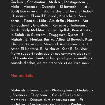
Guelma , Constantine , Medea , Mostaganem ,
Msila , Mascara , Ouargla , El bayadh , Illizi ,
Bordj Bou arreridj , Boumerdes , El taref , Tindouf
, Tissemsilt , El oued El oued , Khenchela , Souk
ahras , Tipaza , Mila , Ain defla , Naama , Ain
temouchent , Ghardaia , Relizane , Timimoun ,
Bordsj Badji Mokhtar , Ouled Djellal , Beni Abbès ,
In Salah , in Guezzam , Touggourt , Djanet , El
Mghair , El Meniaa, Barika, Aflou, El Bayadh, Ksar
Chelala, Boussaada, Messaad, Ain Oussara, Bir El
Atter, El Kantara, El Aricha et Ksar El Boukhari.
Notre support technique et nos commerciales sont
à l'écoute des clients et leur prodigue les meilleurs
conseils d'achat, de maintenance et de livraison...
Nos produits
Matériels informatiques
;
Photocopieurs
;
Onduleurs
;
Scanners
;
Téléphonie
;
Clés USB et cartes
mémoires
;
Disques durs et serveurs nas
;
Pc
portables
;
Ordinateurs
de bureau
;
Papiers
;