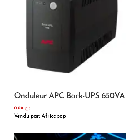
Onduleur APC Back-UPS 650VA
0,00
د.ج
Vendu par: Africapap