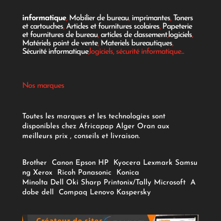
informatique
,
Mobilier de bureau
,
imprimantes
,
Toners
et cartouches
,
Articles et fournitures scolaires
,
Papeterie
et fournitures de bureau
,
articles de classement
,
logiciels
,
Matériels point de vente
,
Materiels bureautiques
,
Sécurité informatique
,logiciels, sécurité informatique...
Nos marques
Toutes les marques et les technologies sont
disponibles chez Africapap Alger Oran aux
meilleurs prix , conseils et livraison.
Brother
Canon
Epson
HP
Kyocera
Lexmark
Samsu
ng
Xerox
Ricoh
Panasonic
Konica
Minolta
Dell
Oki
Sharp
Printonix/Tally
Microsoft
A
dobe
dell
Compaq
Lenovo
Kaspersky