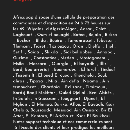
Africapap dispose d'une cellule de préparation des
commandes et d'expédition en 24 à 72 heures sur
les 69 Wiyalas d'Algérie:
Alger
, Adrar
, Chlef ,
Laghouat , Oum el bouaghi , Batna , Bejaia , Biskra
, Bechar , Blida , Bouira , Tamanrasset , Tebessa ,
Tlemcen , Tiaret , Tizi ouzou , Oran , Djelfa , Jijel ,
Setif , Saida , Skikda , Sidi bel abbes , Annaba ,
Guelma , Constantine , Medea , Mostaganem ,
Msila , Mascara , Ouargla , El bayadh , Illizi ,
Bordj Bou arreridj , Boumerdes , El taref , Tindouf
, Tissemsilt , El oued El oued , Khenchela , Souk
ahras , Tipaza , Mila , Ain defla , Naama , Ain
temouchent , Ghardaia , Relizane , Timimoun ,
Bordsj Badji Mokhtar , Ouled Djellal , Beni Abbès ,
In Salah , in Guezzam , Touggourt , Djanet , El
Mghair , El Meniaa, Barika, Aflou, El Bayadh, Ksar
Chelala, Boussaada, Messaad, Ain Oussara, Bir El
Atter, El Kantara, El Aricha et Ksar El Boukhari.
Notre support technique et nos commerciales sont
à l'écoute des clients et leur prodigue les meilleurs