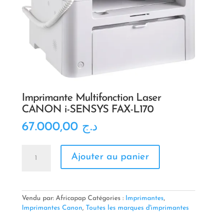
Imprimante Multifonction Laser
CANON i-SENSYS FAX-L170
67.000,00
د.ج
quantité
Ajouter au panier
de
Imprimante
Multifonction
Laser
CANON
Vendu par: Africapap
Catégories :
Imprimantes
,
i-
Imprimantes Canon
,
Toutes les marques d'imprimantes
SENSYS