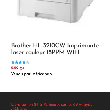
Brother HL-3210CW Imprimante
laser couleur 18PPM WIFI
Note
0,00
د.ج
4.00
Vendu par: Africapap
sur 5
Livraison en 24 à 72 heures sur les 69 wilayas
d'Algérie