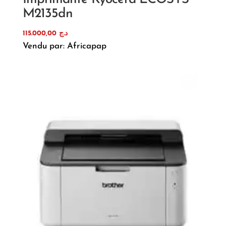
M2135dn
115.000,00
د.ج
Vendu par: Africapap