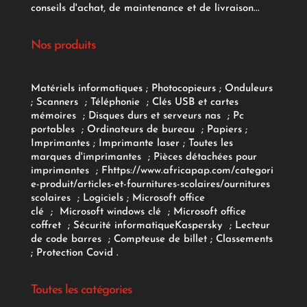
conseils d'achat, de maintenance et de livraison...
Nos produits
Matériels informatiques
;
Photocopieurs
;
Onduleurs
;
Scanners
;
Téléphonie
;
Clés USB et cartes
mémoires
;
Disques durs et serveurs nas
;
Pc
portables
;
Ordinateurs
de bureau
;
Papiers
;
Imprimantes
;
Imprimante laser
;
Toutes les
marques d'imprimantes
;
Pièces détachées pour
imprimantes
;
F
https://www.africapap.com/categori
e-produit/articles-et-fournitures-scolaires/
ournitures
scolaires
;
Logiciels
; Microsoft office
clé
;
Microsoft windows clé
;
Microsoft office
coffret
;
Sécurité informatique
Kaspersky
;
Lecteur
de code barres
;
Compteuse de billet
;
Classements
;
Protection Covid
.
Toutes les catégories