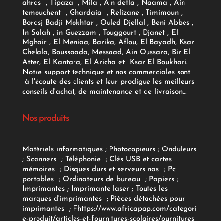
ahras , Tipaza , Mila , Ain defla , Naama , Ain
temouchent , Ghardaia , Relizane , Timimoun ,
Bordsj Badji Mokhtar , Ouled Djellal , Beni Abbès ,
In Salah , in Guezzam , Touggourt , Djanet , El
Mghair , El Meniaa, Barika, Aflou, El Bayadh, Ksar
Chelala, Boussaada, Messaad, Ain Oussara, Bir El
Atter, El Kantara, El Aricha et Ksar El Boukhari.
Notre support technique et nos commerciales sont
à l'écoute des clients et leur prodigue les meilleurs
conseils d'achat, de maintenance et de livraison...
Nos produits
Matériels informatiques
;
Photocopieurs
;
Onduleurs
;
Scanners
;
Téléphonie
;
Clés USB et cartes
mémoires
;
Disques durs et serveurs nas
;
Pc
portables
;
Ordinateurs
de bureau
;
Papiers
;
Imprimantes
;
Imprimante laser
;
Toutes les
marques d'imprimantes
;
Pièces détachées pour
imprimantes
;
F
https://www.africapap.com/categori
e-produit/articles-et-fournitures-scolaires/
ournitures