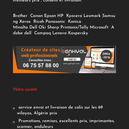
meilleurs prix , conseils et livraison.
Brother
Canon
Epson
HP
Kyocera
Lexmark
Samsu
ng
Xerox
Ricoh
Panasonic
Konica
Minolta
Dell
Oki
Sharp
Printonix/Tally
Microsoft
A
dobe
dell
Compaq
Lenovo
Kaspersky
Notre société
service envoi et livraison de colis sur les 69
wilayas, Algérie prix
Promotions, remises, excellents prix, imprimantes,
scanner, onduleurs