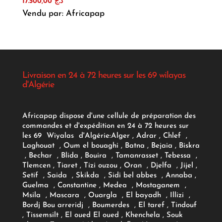
17.500,00
د.ج
Vendu par: Africapap
Livraison en 24 à 72 heures sur les 69 wilayas
d'Algérie
Africapap dispose d'une cellule de préparation des
commandes et d'expédition en 24 à 72 heures sur
les 69 Wiyalas d'Algérie:
Alger
, Adrar
, Chlef ,
Laghouat , Oum el bouaghi , Batna , Bejaia , Biskra
, Bechar , Blida , Bouira , Tamanrasset , Tebessa ,
Tlemcen , Tiaret , Tizi ouzou , Oran , Djelfa , Jijel ,
Setif , Saida , Skikda , Sidi bel abbes , Annaba ,
Guelma , Constantine , Medea , Mostaganem ,
Msila , Mascara , Ouargla , El bayadh , Illizi ,
Bordj Bou arreridj , Boumerdes , El taref , Tindouf
, Tissemsilt , El oued El oued , Khenchela , Souk