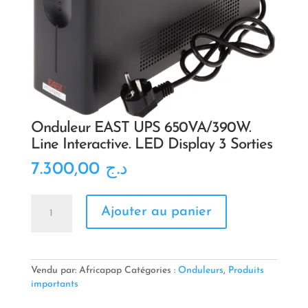
Onduleur EAST UPS 650VA/390W.
Line Interactive. LED Display 3 Sorties
7.300,00
د.ج
quantité
Ajouter au panier
de
Onduleur
EAST
UPS
650VA/390W.
Vendu par: Africapap
Catégories :
Onduleurs
,
Produits
Line
importants
Interactive.