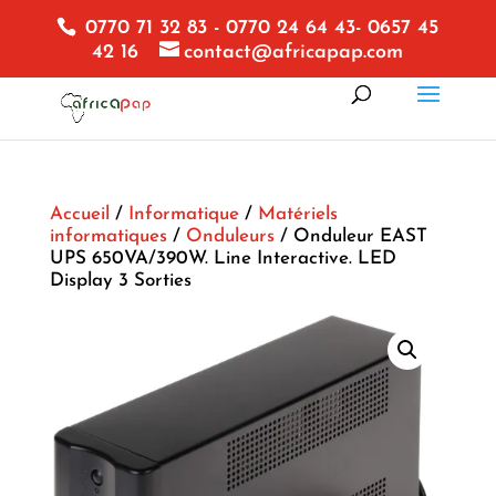
0770 71 32 83 - 0770 24 64 43- 0657 45
42 16
contact@africapap.com
Accueil
/
Informatique
/
Matériels
informatiques
/
Onduleurs
/ Onduleur EAST
UPS 650VA/390W. Line Interactive. LED
Display 3 Sorties