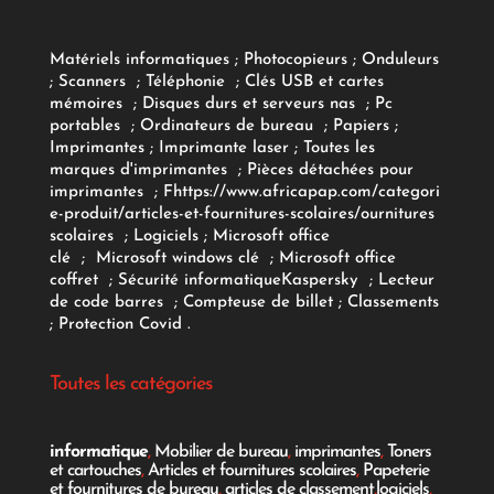
Matériels informatiques
;
Photocopieurs
;
Onduleurs
;
Scanners
;
Téléphonie
;
Clés USB et cartes
mémoires
;
Disques durs et serveurs nas
;
Pc
portables
;
Ordinateurs
de bureau
;
Papiers
;
Imprimantes
;
Imprimante laser
;
Toutes les
marques d'imprimantes
;
Pièces détachées pour
imprimantes
;
F
https://www.africapap.com/categori
e-produit/articles-et-fournitures-scolaires/
ournitures
scolaires
;
Logiciels
; Microsoft office
clé
;
Microsoft windows clé
;
Microsoft office
coffret
;
Sécurité informatique
Kaspersky
;
Lecteur
de code barres
;
Compteuse de billet
;
Classements
;
Protection Covid
.
Toutes les catégories
informatique
,
Mobilier de bureau
,
imprimantes
,
Toners
et cartouches
,
Articles et fournitures scolaires
,
Papeterie
et fournitures de bureau
,
articles de classement
,
logiciels
,