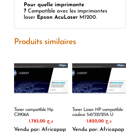
Pour quelle imprimante
?
Compatible avec les imprimantes
laser
Epson AcuLaser
M1200.
Produits similaires
Toner compatible Hp
Toner Laser HP compatible
C3906A
couleur 541/321/211A U
1.783,00
د.ج
1.820,00
د.ج
Vendu par: Africapap
Vendu par: Africapap