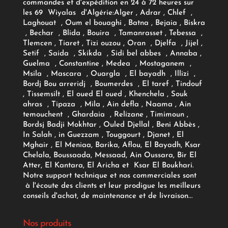
commandes et d'expédition en 24 à 72 heures sur
les 69 Wiyalas d'Algérie:
Alger
, Adrar
, Chlef ,
Laghouat , Oum el bouaghi , Batna , Bejaia , Biskra
, Bechar , Blida , Bouira , Tamanrasset , Tebessa ,
Tlemcen , Tiaret , Tizi ouzou , Oran , Djelfa , Jijel ,
Setif , Saida , Skikda , Sidi bel abbes , Annaba ,
Guelma , Constantine , Medea , Mostaganem ,
Msila , Mascara , Ouargla , El bayadh , Illizi ,
Bordj Bou arreridj , Boumerdes , El taref , Tindouf
, Tissemsilt , El oued El oued , Khenchela , Souk
ahras , Tipaza , Mila , Ain defla , Naama , Ain
temouchent , Ghardaia , Relizane , Timimoun ,
Bordsj Badji Mokhtar , Ouled Djellal , Beni Abbès ,
In Salah , in Guezzam , Touggourt , Djanet , El
Mghair , El Meniaa, Barika, Aflou, El Bayadh, Ksar
Chelala, Boussaada, Messaad, Ain Oussara, Bir El
Atter, El Kantara, El Aricha et Ksar El Boukhari.
Notre support technique et nos commerciales sont
à l'écoute des clients et leur prodigue les meilleurs
conseils d'achat, de maintenance et de livraison...
Nos produits