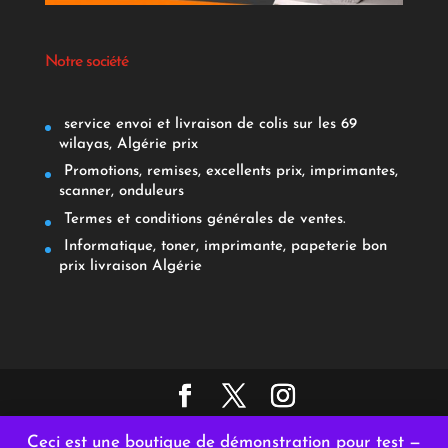
Notre société
service envoi et livraison de colis sur les 69
wilayas, Algérie prix
Promotions, remises, excellents prix, imprimantes,
scanner, onduleurs
Termes et conditions générales de ventes.
Informatique, toner, imprimante, papeterie bon
prix livraison Algérie
Copyright © 2021- AFRICAPAP. Tous droits réservés.
Ceci est une boutique de démonstration pour test —
Conçu et hébergé par
GENHYAL