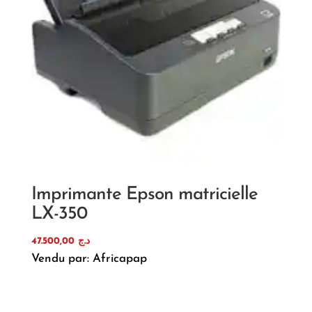
Imprimante Epson matricielle
LX-350
47.500,00
د.ج
Vendu par: Africapap