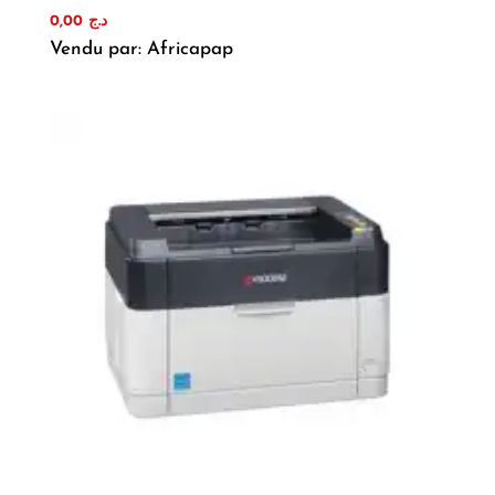
0,00
د.ج
Vendu par: Africapap