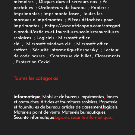
mémoires
;
Disques durs et serveurs nas
;
Pc
portables
;
Ordinateurs
de bureau
;
Papiers
;
Imprimantes
;
Imprimante laser
;
Toutes les
marques d'imprimantes
;
Pièces détachées pour
imprimantes
;
F
https://www.africapap.com/categori
e-produit/articles-et-fournitures-scolaires/
ournitures
scolaires
;
Logiciels
; Microsoft office
clé
;
Microsoft windows clé
;
Microsoft office
coffret
;
Sécurité informatique
Kaspersky
;
Lecteur
de code barres
;
Compteuse de billet
;
Classements
;
Protection Covid
.
Toutes les catégories
informatique
,
Mobilier de bureau
,
imprimantes
,
Toners
et cartouches
,
Articles et fournitures scolaires
,
Papeterie
et fournitures de bureau
,
articles de classement
,
logiciels
,
Matériels point de vente
,
Materiels bureautiques
,
Sécurité informatique
,logiciels, sécurité informatique...