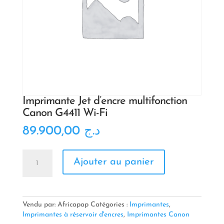
Imprimante Jet d’encre multifonction
Canon G4411 Wi-Fi
89.900,00
د.ج
quantité
Ajouter au panier
de
Imprimante
Jet
d'encre
multifonction
Vendu par: Africapap
Catégories :
Imprimantes
,
Canon
Imprimantes à réservoir d'encres
,
Imprimantes Canon
G4411