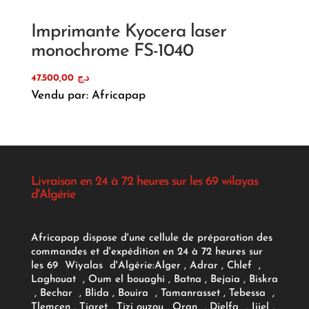
Imprimante Kyocera laser
monochrome FS-1040
47.500,00
د.ج
Vendu par: Africapap
Livraison en 24 à 72 heures sur les 69 wilayas
d'Algérie
Africapap dispose d'une cellule de préparation des
commandes et d'expédition en 24 à 72 heures sur
les 69 Wiyalas d'Algérie:
Alger
, Adrar
, Chlef ,
Laghouat , Oum el bouaghi , Batna , Bejaia , Biskra
, Bechar , Blida , Bouira , Tamanrasset , Tebessa ,
Tlemcen , Tiaret , Tizi ouzou , Oran , Djelfa , Jijel ,