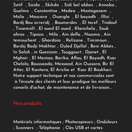
Setif , Saida , Skikda , Sidi bel abbes , Annaba ,
Guelma , Constantine , Medea , Mostaganem ,
Msila , Mascara , Ouargla , El bayadh , Illizi ,
Bordj Bou arreridj , Boumerdes , El taref , Tindouf
, Tissemsilt , El oued El oued , Khenchela , Souk
ahras , Tipaza , Mila , Ain defla , Naama , Ain
temouchent , Ghardaia , Relizane , Timimoun ,
Bordsj Badji Mokhtar , Ouled Djellal , Beni Abbès ,
In Salah , in Guezzam , Touggourt , Djanet , El
Mghair , El Meniaa, Barika, Aflou, El Bayadh, Ksar
Chelala, Boussaada, Messaad, Ain Oussara, Bir El
Atter, El Kantara, El Aricha et Ksar El Boukhari.
Notre support technique et nos commerciales sont
à l'écoute des clients et leur prodigue les meilleurs
conseils d'achat, de maintenance et de livraison...
Nos produits
Matériels informatiques
;
Photocopieurs
;
Onduleurs
;
Scanners
;
Téléphonie
;
Clés USB et cartes