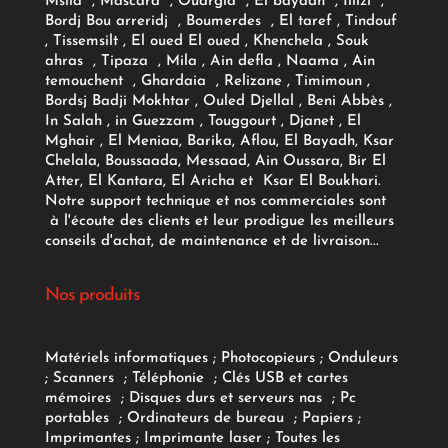
Msila , Mascara , Ouargla , El bayadh , Illizi ,
Bordj Bou arreridj , Boumerdes , El taref , Tindouf
, Tissemsilt , El oued El oued , Khenchela , Souk
ahras , Tipaza , Mila , Ain defla , Naama , Ain
temouchent , Ghardaia , Relizane , Timimoun ,
Bordsj Badji Mokhtar , Ouled Djellal , Beni Abbès ,
In Salah , in Guezzam , Touggourt , Djanet , El
Mghair , El Meniaa, Barika, Aflou, El Bayadh, Ksar
Chelala, Boussaada, Messaad, Ain Oussara, Bir El
Atter, El Kantara, El Aricha et Ksar El Boukhari.
Notre support technique et nos commerciales sont
à l'écoute des clients et leur prodigue les meilleurs
conseils d'achat, de maintenance et de livraison...
Nos produits
Matériels informatiques
;
Photocopieurs
;
Onduleurs
;
Scanners
;
Téléphonie
;
Clés USB et cartes
mémoires
;
Disques durs et serveurs nas
;
Pc
portables
;
Ordinateurs
de bureau
;
Papiers
;
Imprimantes
;
Imprimante laser
;
Toutes les