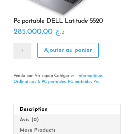
Pc portable DELL Latitude 5520
285.000,00
د.ج
quantité
Ajouter au panier
de
Pc
portable
DELL
Latitude
Vendu par: Africapap
Catégories :
Informatique
,
5520
Ordinateurs & PC portables
,
PC portables Pro
Description
Avis (0)
More Products