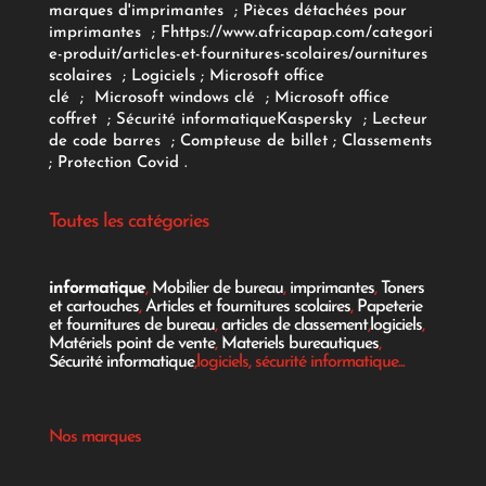
marques d'imprimantes
;
Pièces détachées pour
imprimantes
;
F
https://www.africapap.com/categori
e-produit/articles-et-fournitures-scolaires/
ournitures
scolaires
;
Logiciels
; Microsoft office
clé
;
Microsoft windows clé
;
Microsoft office
coffret
;
Sécurité informatique
Kaspersky
;
Lecteur
de code barres
;
Compteuse de billet
;
Classements
;
Protection Covid
.
Toutes les catégories
informatique
,
Mobilier de bureau
,
imprimantes
,
Toners
et cartouches
,
Articles et fournitures scolaires
,
Papeterie
et fournitures de bureau
,
articles de classement
,
logiciels
,
Matériels point de vente
,
Materiels bureautiques
,
Sécurité informatique
,logiciels, sécurité informatique...
Nos marques