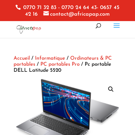
0770 71 32 83 - 0770 24 64 43- 0657 45
42 16
contact@africapap.com
Accueil
/
Informatique
/
Ordinateurs & PC
portables
/
PC portables Pro
/ Pc portable
DELL Latitude 5520