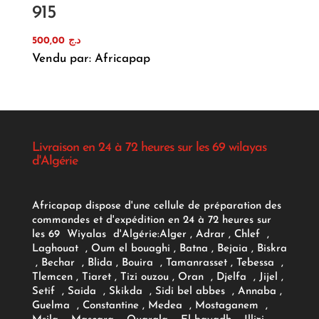
915
500,00
د.ج
Vendu par: Africapap
Livraison en 24 à 72 heures sur les 69 wilayas
d'Algérie
Africapap dispose d'une cellule de préparation des
commandes et d'expédition en 24 à 72 heures sur
les 69 Wiyalas d'Algérie:
Alger
, Adrar
, Chlef ,
Laghouat , Oum el bouaghi , Batna , Bejaia , Biskra
, Bechar , Blida , Bouira , Tamanrasset , Tebessa ,
Tlemcen , Tiaret , Tizi ouzou , Oran , Djelfa , Jijel ,
Setif , Saida , Skikda , Sidi bel abbes , Annaba ,
Guelma , Constantine , Medea , Mostaganem ,