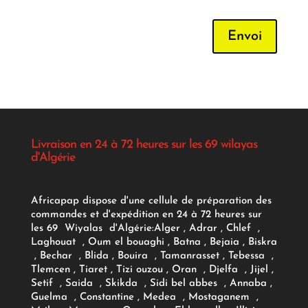
Envoi
Livraison en 24 à 72 heures sur les 69 wilayas
d'Algérie
Africapap dispose d'une cellule de préparation des
commandes et d'expédition en 24 à 72 heures sur
les 69 Wiyalas d'Algérie:
Alger
, Adrar
, Chlef ,
Laghouat , Oum el bouaghi , Batna , Bejaia , Biskra
, Bechar , Blida , Bouira , Tamanrasset , Tebessa ,
Tlemcen , Tiaret , Tizi ouzou , Oran , Djelfa , Jijel ,
Setif , Saida , Skikda , Sidi bel abbes , Annaba ,
Guelma , Constantine , Medea , Mostaganem ,