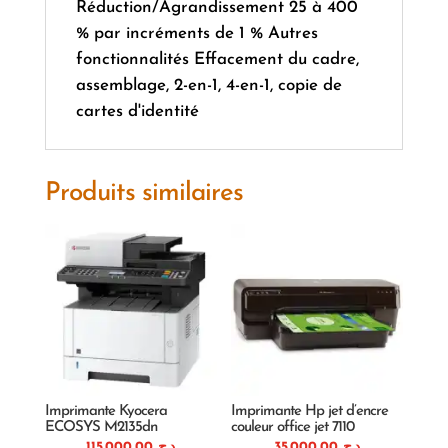
Réduction/Agrandissement 25 à 400
% par incréments de 1 % Autres
fonctionnalités Effacement du cadre,
assemblage, 2-en-1, 4-en-1, copie de
cartes d'identité
Produits similaires
Imprimante Kyocera
Imprimante Hp jet d’encre
ECOSYS M2135dn
couleur office jet 7110
115.000,00
د.ج
35.000,00
د.ج