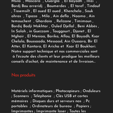
Msila , Mascara , Ouargla , El bayadh , Illizi ,
Bordj Bou arreridj , Boumerdes , El taref , Tindouf
, Tissemsilt , El oued El oued , Khenchela , Souk
ahras , Tipaza , Mila , Ain defla , Naama , Ain
temouchent , Ghardaia , Relizane , Timimoun ,
Bordsj Badji Mokhtar , Ouled Djellal , Beni Abbès ,
In Salah , in Guezzam , Touggourt , Djanet , El
Mghair , El Meniaa, Barika, Aflou, El Bayadh, Ksar
Chelala, Boussaada, Messaad, Ain Oussara, Bir El
Atter, El Kantara, El Aricha et Ksar El Boukhari.
Notre support technique et nos commerciales sont
à l'écoute des clients et leur prodigue les meilleurs
conseils d'achat, de maintenance et de livraison...
Nos produits
Matériels informatiques
;
Photocopieurs
;
Onduleurs
;
Scanners
;
Téléphonie
;
Clés USB et cartes
mémoires
;
Disques durs et serveurs nas
;
Pc
portables
;
Ordinateurs
de bureau
;
Papiers
;
Imprimantes
;
Imprimante laser
;
Toutes les