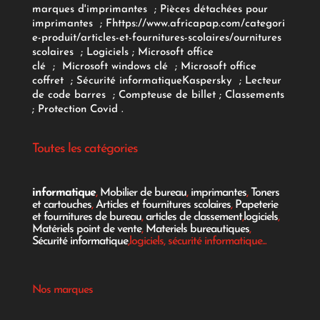
marques d'imprimantes
;
Pièces détachées pour
imprimantes
;
F
https://www.africapap.com/categori
e-produit/articles-et-fournitures-scolaires/
ournitures
scolaires
;
Logiciels
; Microsoft office
clé
;
Microsoft windows clé
;
Microsoft office
coffret
;
Sécurité informatique
Kaspersky
;
Lecteur
de code barres
;
Compteuse de billet
;
Classements
;
Protection Covid
.
Toutes les catégories
informatique
,
Mobilier de bureau
,
imprimantes
,
Toners
et cartouches
,
Articles et fournitures scolaires
,
Papeterie
et fournitures de bureau
,
articles de classement
,
logiciels
,
Matériels point de vente
,
Materiels bureautiques
,
Sécurité informatique
,logiciels, sécurité informatique...
Nos marques