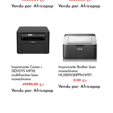
Vendu par: Africapap
Vendu par: Africapap
Imprimante Canon i-
Imprimante Brother laser
SENSYS MF112
monochrome
multifonction laser
HL1212W,20PPM,WIFI
monochrome
0,00
د.ج
49.990,00
د.ج
Vendu par: Africapap
Vendu par: Africapap