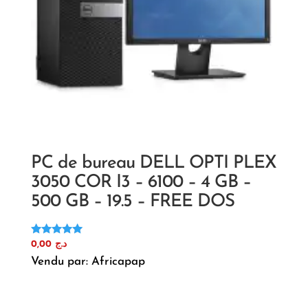
PC de bureau DELL OPTI PLEX
3050 COR I3 – 6100 – 4 GB –
500 GB – 19.5 – FREE DOS
Note
0,00
د.ج
5.00
Vendu par: Africapap
sur 5