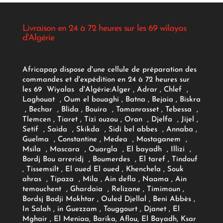
Livraison en 24 à 72 heures sur les 69 wilayas
d'Algérie
Africapap dispose d'une cellule de préparation des
commandes et d'expédition en 24 à 72 heures sur
les 69 Wiyalas d'Algérie:
Alger
, Adrar
, Chlef ,
Laghouat , Oum el bouaghi , Batna , Bejaia , Biskra
, Bechar , Blida , Bouira , Tamanrasset , Tebessa ,
Tlemcen , Tiaret , Tizi ouzou , Oran , Djelfa , Jijel ,
Setif , Saida , Skikda , Sidi bel abbes , Annaba ,
Guelma , Constantine , Medea , Mostaganem ,
Msila , Mascara , Ouargla , El bayadh , Illizi ,
Bordj Bou arreridj , Boumerdes , El taref , Tindouf
, Tissemsilt , El oued El oued , Khenchela , Souk
ahras , Tipaza , Mila , Ain defla , Naama , Ain
temouchent , Ghardaia , Relizane , Timimoun ,
Bordsj Badji Mokhtar , Ouled Djellal , Beni Abbès ,
In Salah , in Guezzam , Touggourt , Djanet , El
Mghair , El Meniaa, Barika, Aflou, El Bayadh, Ksar