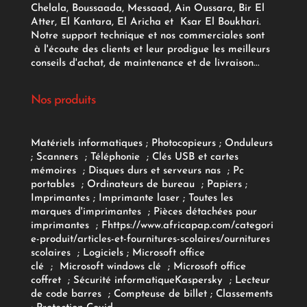
Chelala, Boussaada, Messaad, Ain Oussara, Bir El
Atter, El Kantara, El Aricha et Ksar El Boukhari.
Notre support technique et nos commerciales sont
à l'écoute des clients et leur prodigue les meilleurs
conseils d'achat, de maintenance et de livraison...
Nos produits
Matériels informatiques
;
Photocopieurs
;
Onduleurs
;
Scanners
;
Téléphonie
;
Clés USB et cartes
mémoires
;
Disques durs et serveurs nas
;
Pc
portables
;
Ordinateurs
de bureau
;
Papiers
;
Imprimantes
;
Imprimante laser
;
Toutes les
marques d'imprimantes
;
Pièces détachées pour
imprimantes
;
F
https://www.africapap.com/categori
e-produit/articles-et-fournitures-scolaires/
ournitures
scolaires
;
Logiciels
; Microsoft office
clé
;
Microsoft windows clé
;
Microsoft office
coffret
;
Sécurité informatique
Kaspersky
;
Lecteur
de code barres
;
Compteuse de billet
;
Classements