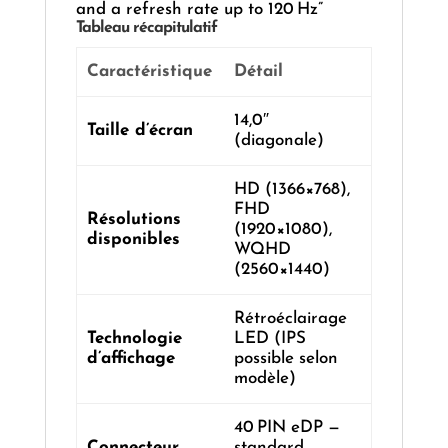
and a refresh rate up to 120 Hz”
Tableau récapitulatif
Caractéristique
Détail
14,0″
Taille d’écran
(diagonale)
HD (1366×768),
FHD
Résolutions
(1920×1080),
disponibles
WQHD
(2560×1440)
Rétroéclairage
Technologie
LED (IPS
d’affichage
possible selon
modèle)
40 PIN eDP —
Connecteur
standard