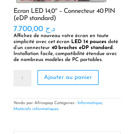
Écran LED 14,0″ – Connecteur 40 PIN
(eDP standard)
7.700,00
د.ج
Affichez de nouveau votre écran en toute
simplicité avec cet écran
LED 14 pouces
doté
d’un connecteur
40 broches eDP standard
.
Installation facile, compatibilité étendue avec
de nombreux modèles de PC portables.
quantité
Ajouter au panier
de
Écran
LED
14,0″
–
Vendu par: Africapap
Catégories :
Informatique
,
Connecteur
Matériels informatiques
40 PIN
(eDP
standard)