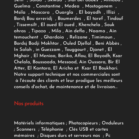
Setif , Saida , Skikda , Sidi bel abbes , Annaba ,
Guelma , Constantine , Medea , Mostaganem ,
Msila , Mascara , Ouargla , El bayadh , Illizi ,
Bordj Bou arreridj , Boumerdes , El taref , Tindouf
, Tissemsilt , El oued El oued , Khenchela , Souk
ahras , Tipaza , Mila , Ain defla , Naama , Ain
temouchent , Ghardaia , Relizane , Timimoun ,
Bordsj Badji Mokhtar , Ouled Djellal , Beni Abbès ,
In Salah , in Guezzam , Touggourt , Djanet , El
Mghair , El Meniaa, Barika, Aflou, El Bayadh, Ksar
Chelala, Boussaada, Messaad, Ain Oussara, Bir El
Atter, El Kantara, El Aricha et Ksar El Boukhari.
Notre support technique et nos commerciales sont
à l'écoute des clients et leur prodigue les meilleurs
conseils d'achat, de maintenance et de livraison...
Nos produits
Matériels informatiques
;
Photocopieurs
;
Onduleurs
;
Scanners
;
Téléphonie
;
Clés USB et cartes
mémoires
;
Disques durs et serveurs nas
;
Pc