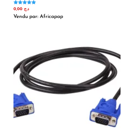
Note
0,00
د.ج
5.00
Vendu par: Africapap
sur 5