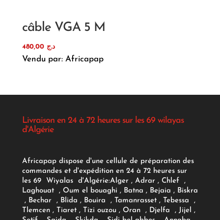
câble VGA 5 M
480,00
د.ج
Vendu par: Africapap
Livraison en 24 à 72 heures sur les 69 wilayas
d'Algérie
Africapap dispose d'une cellule de préparation des
commandes et d'expédition en 24 à 72 heures sur
les 69 Wiyalas d'Algérie:
Alger
, Adrar
, Chlef ,
Laghouat , Oum el bouaghi , Batna , Bejaia , Biskra
, Bechar , Blida , Bouira , Tamanrasset , Tebessa ,
Tlemcen , Tiaret , Tizi ouzou , Oran , Djelfa , Jijel ,