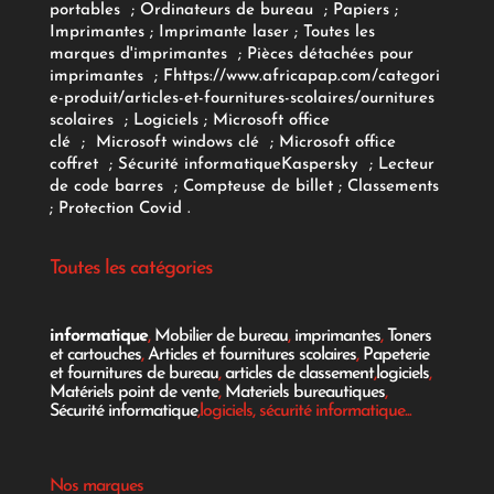
portables
;
Ordinateurs
de bureau
;
Papiers
;
Imprimantes
;
Imprimante laser
;
Toutes les
marques d'imprimantes
;
Pièces détachées pour
imprimantes
;
F
https://www.africapap.com/categori
e-produit/articles-et-fournitures-scolaires/
ournitures
scolaires
;
Logiciels
; Microsoft office
clé
;
Microsoft windows clé
;
Microsoft office
coffret
;
Sécurité informatique
Kaspersky
;
Lecteur
de code barres
;
Compteuse de billet
;
Classements
;
Protection Covid
.
Toutes les catégories
informatique
,
Mobilier de bureau
,
imprimantes
,
Toners
et cartouches
,
Articles et fournitures scolaires
,
Papeterie
et fournitures de bureau
,
articles de classement
,
logiciels
,
Matériels point de vente
,
Materiels bureautiques
,
Sécurité informatique
,logiciels, sécurité informatique...
Nos marques