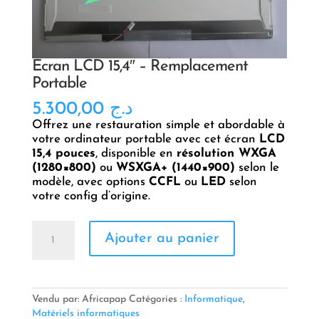
Écran LCD 15,4″ – Remplacement
Portable
5.300,00
د.ج
Offrez une restauration simple et abordable à
votre ordinateur portable avec cet écran
LCD
15,4 pouces
, disponible en
résolution WXGA
(1280×800)
ou
WSXGA+ (1440×900)
selon le
modèle, avec options
CCFL
ou
LED
selon
votre config d’origine.
quantité
Ajouter au panier
de
Écran
LCD
15,4″
–
Vendu par: Africapap
Catégories :
Informatique
,
Remplacement
Matériels informatiques