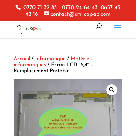
0770 71 32 83 - 0770 24 64 43- 0657 45
42 16
contact@africapap.com
Accueil
/
Informatique
/
Matériels
informatiques
/ Écran LCD 15,4″ –
Remplacement Portable