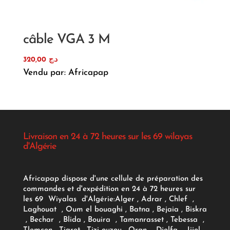
câble VGA 3 M
320,00
د.ج
Vendu par: Africapap
Livraison en 24 à 72 heures sur les 69 wilayas
d'Algérie
Africapap dispose d'une cellule de préparation des
commandes et d'expédition en 24 à 72 heures sur
les 69 Wiyalas d'Algérie:
Alger
, Adrar
, Chlef ,
Laghouat , Oum el bouaghi , Batna , Bejaia , Biskra
, Bechar , Blida , Bouira , Tamanrasset , Tebessa ,