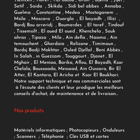
Tlemcen , Tiaret , Tizi ouzou , Oran , Djelfa , Jijel ,
Setif , Saida , Skikda , Sidi bel abbes , Annaba ,
Guelma , Constantine , Medea , Mostaganem ,
Msila , Mascara , Ouargla , El bayadh , Illizi ,
Bordj Bou arreridj , Boumerdes , El taref , Tindouf
, Tissemsilt , El oued El oued , Khenchela , Souk
ahras , Tipaza , Mila , Ain defla , Naama , Ain
temouchent , Ghardaia , Relizane , Timimoun ,
Bordsj Badji Mokhtar , Ouled Djellal , Beni Abbès ,
In Salah , in Guezzam , Touggourt , Djanet , El
Mghair , El Meniaa, Barika, Aflou, El Bayadh, Ksar
Chelala, Boussaada, Messaad, Ain Oussara, Bir El
Atter, El Kantara, El Aricha et Ksar El Boukhari.
Notre support technique et nos commerciales sont
à l'écoute des clients et leur prodigue les meilleurs
conseils d'achat, de maintenance et de livraison...
Nos produits
Matériels informatiques
;
Photocopieurs
;
Onduleurs
;
Scanners
;
Téléphonie
;
Clés USB et cartes