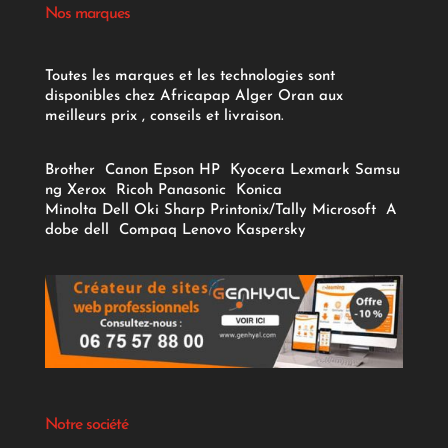
Nos marques
Toutes les marques et les technologies sont
disponibles chez Africapap Alger Oran aux
meilleurs prix , conseils et livraison.
Brother
Canon
Epson
HP
Kyocera
Lexmark
Samsu
ng
Xerox
Ricoh
Panasonic
Konica
Minolta
Dell
Oki
Sharp
Printonix/Tally
Microsoft
A
dobe
dell
Compaq
Lenovo
Kaspersky
Notre société