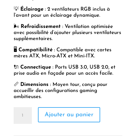
💡
Éclairage
: 2 ventilateurs RGB inclus à
l’avant pour un éclairage dynamique.
🌬️
Refroidissement
: Ventilation optimisée
avec possibilité d’ajouter plusieurs ventilateurs
supplémentaires.
🖥️
Compatibilité
: Compatible avec cartes
mères ATX, Micro-ATX et Mini-ITX.
🔌
Connectique
: Ports USB 3.0, USB 2.0, et
prise audio en façade pour un accès facile.
📏
Dimensions
: Moyen tour, conçu pour
accueillir des configurations gaming
ambitieuses.
quantité
Ajouter au panier
de
BOITIER
GAMER
GEARMASTER