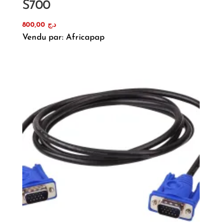
S700
800,00
د.ج
Vendu par: Africapap