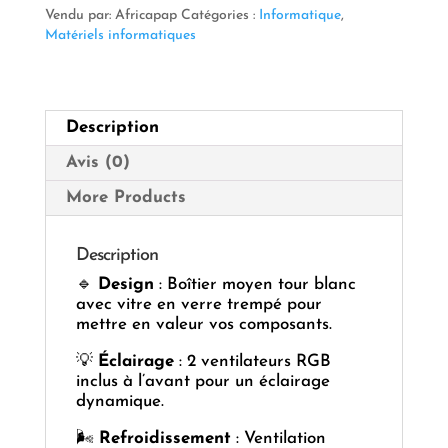
GM-
Vendu par: Africapap
Catégories :
Informatique
,
29
Matériels informatiques
BLANC
Description
Avis (0)
More Products
Description
🔹
Design
: Boîtier moyen tour blanc
avec vitre en verre trempé pour
mettre en valeur vos composants.
💡
Éclairage
: 2 ventilateurs RGB
inclus à l’avant pour un éclairage
dynamique.
🌬️
Refroidissement
: Ventilation