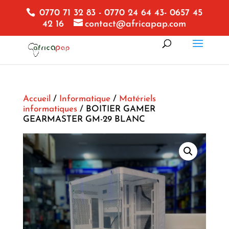
0770 71 32 83 - 0770 24 64 43- 0657 45
42 16
contact@africapap.com
Accueil
/
Informatique
/
Matériels
informatiques
/ BOITIER GAMER
GEARMASTER GM-29 BLANC