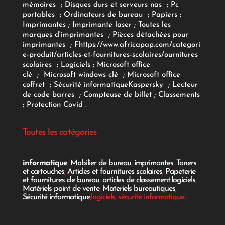
mémoires
;
Disques durs et serveurs nas
;
Pc
portables
;
Ordinateurs
de bureau
;
Papiers
;
Imprimantes
;
Imprimante laser
;
Toutes les
marques d'imprimantes
;
Pièces détachées pour
imprimantes
;
F
https://www.africapap.com/categori
e-produit/articles-et-fournitures-scolaires/
ournitures
scolaires
;
Logiciels
; Microsoft office
clé
;
Microsoft windows clé
;
Microsoft office
coffret
;
Sécurité informatique
Kaspersky
;
Lecteur
de code barres
;
Compteuse de billet
;
Classements
;
Protection Covid
.
Toutes les catégories
informatique
,
Mobilier de bureau
,
imprimantes
,
Toners
et cartouches
,
Articles et fournitures scolaires
,
Papeterie
et fournitures de bureau
,
articles de classement
,
logiciels
,
Matériels point de vente
,
Materiels bureautiques
,
Sécurité informatique
,logiciels, sécurité informatique...