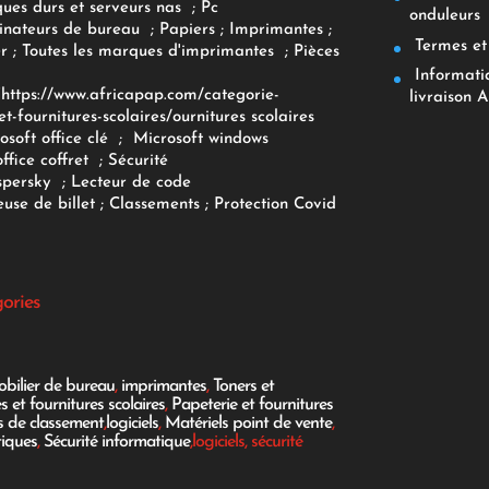
ques durs et serveurs nas
;
Pc
onduleurs
inateurs
de bureau
;
Papiers
; Imprimantes
;
Termes et 
r
;
Toutes les marques d'imprimantes
;
Pièces
Informatiq
F
https://www.africapap.com/categorie-
livraison A
et-fournitures-scolaires/
ournitures scolaires
osoft office clé
;
Microsoft windows
office coffret
;
Sécurité
spersky
;
Lecteur de code
use de billet
;
Classements
;
Protection Covid
gories
bilier de bureau
,
imprimantes
,
Toners et
es et fournitures scolaires
,
Papeterie et fournitures
es de classement
,
logiciels
,
Matériels point de vente
,
tiques
,
Sécurité informatique
,logiciels, sécurité