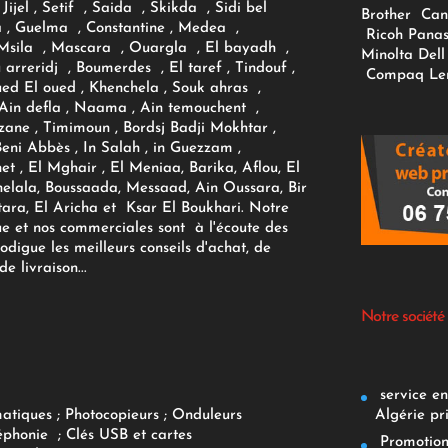
Jijel , Setif , Saida , Skikda , Sidi bel
Brother
Can
 , Guelma , Constantine , Medea ,
Ricoh
Panas
sila , Mascara , Ouargla , El bayadh ,
Minolta
Dell
ou arreridj , Boumerdes , El taref , Tindouf ,
Compaq
Le
oued El oued , Khenchela , Souk ahras ,
 Ain defla , Naama , Ain temouchent ,
zane , Timimoun , Bordsj Badji Mokhtar ,
Beni Abbès , In Salah , in Guezzam ,
et , El Mghair , El Meniaa, Barika, Aflou, El
elala, Boussaada, Messaad, Ain Oussara, Bir
tara, El Aricha et Ksar El Boukhari. Notre
ue et nos commerciales sont à l'écoute des
rodigue les meilleurs conseils d'achat, de
e livraison...
Notre société
service env
Algérie pr
matiques
;
Photocopieurs
;
Onduleurs
éphonie
;
Clés USB et cartes
Promotions