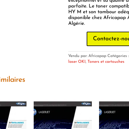
exceptionnel et sa qualité d
parfaite. Le toner compati
HY M et son tambour adéq
disponible chez Africapap
Algérie.
Contactez-no
Vendu par: Africapap
Catégories 
laser OKI
,
Toners et cartouches
imilaires