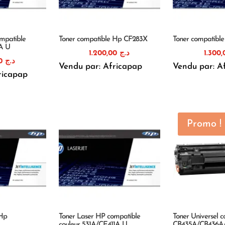
mpatible
Toner compatible Hp CF283X
Toner compatibl
1A U
1.200,00
د.ج
1.820,00
د.ج
Vendu par: Africapap
Vendu par: A
ricapap
Promo !
 Hp
Toner Laser HP compatible
Toner Universel 
couleur 531A/CE411A U
CB435A/CB436A