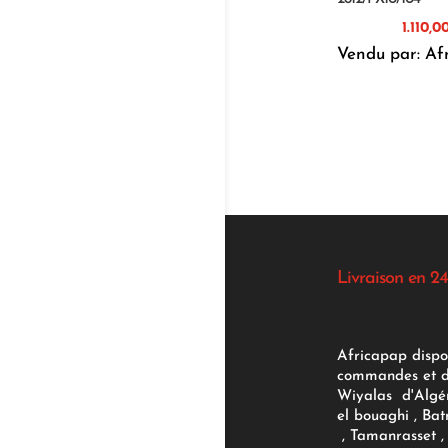
Vendu par: Af
Livraison en 24
Africapap dispo
commandes et d'
Wiyalas d'Algér
el bouaghi , Bat
, Tamanrasset , 