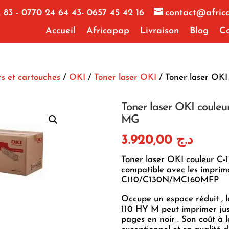
 83 - 0770 24 64 43- 0657 45 42 16
contact@afric
Accueil
Africapap
Livraison
Blog
Co
s et cartouches
/
OKI
/
Toner laser OKI
/ Toner laser OKI 
Toner laser OKI couleu
MG
3.920,00
د.ج
Toner laser OKI couleur C
compatible avec les impri
C110/C130N/MC160MFP
Occupe un espace réduit , 
110 HY M peut imprimer ju
pages en noir . Son coût à 