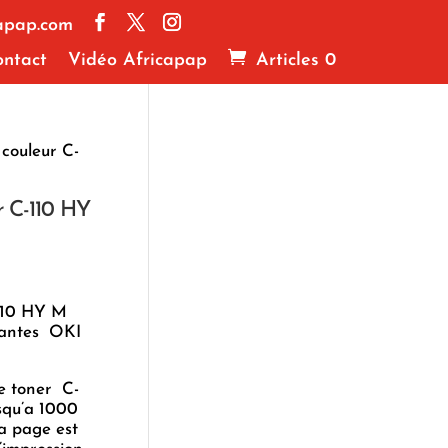
apap.com
ntact
Vidéo Africapap
Articles 0
couleur C-
r C-110 HY
-110 HY M
mantes OKI
le toner C-
squ’a 1000
la page est