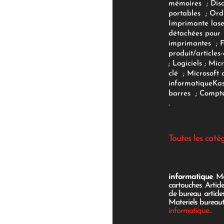
mémoires
;
Dis
portables
;
Ord
Imprimante lase
détachées pour
imprimantes
;
produit/articles-
;
Logiciels
; Micr
clé
;
Microsoft 
informatique
Ka
barres
;
Compte
.
Toutes les caté
informatique
,
Mo
cartouches
,
Articl
de bureau
,
articl
Materiels bureau
informatique...