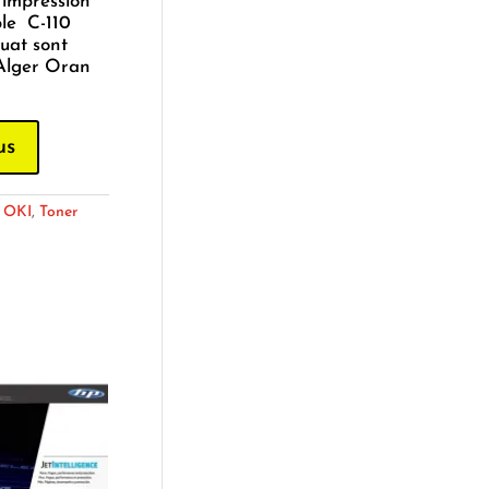
’impression
ble C-110
uat sont
 Alger Oran
us
:
OKI
,
Toner