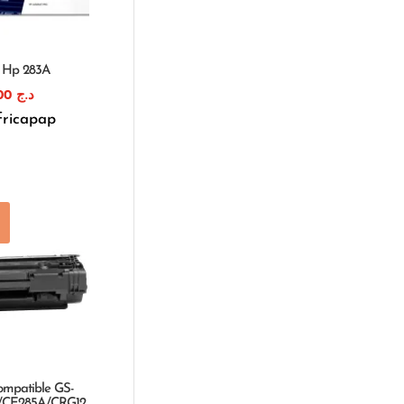
e Hp 283A
1.300,00
د.ج
fricapap
compatible GS-
/CE285A/CRG12