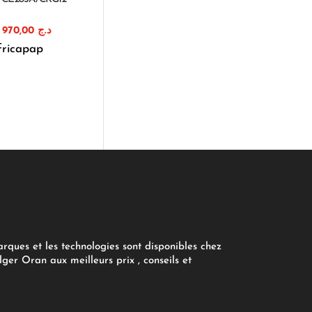
Le
Le
970,00
د.ج
prix
prix
fricapap
initial
actuel
était :
est :
د.ج 970,00.
د.ج 1.150,00.
arques et les technologies sont disponibles chez
ger Oran aux meilleurs prix , conseils et