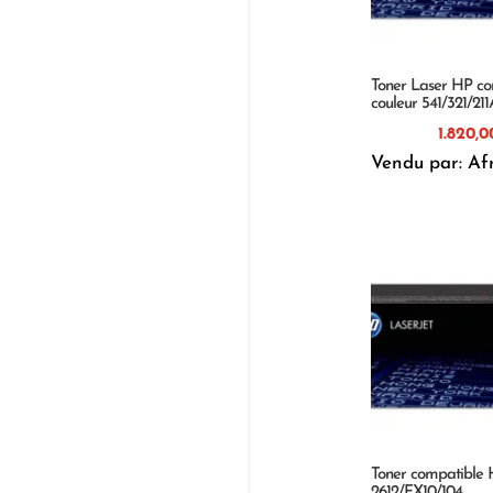
Toner Laser HP co
couleur 541/321/21
Vendu par: Af
Toner compatible
2612/FX10/104