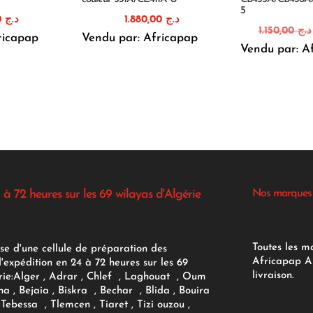
5
1.110,00
د.ج
1.880,00
د.ج
1.150,00
د.ج
ricapap
Vendu par: Africapap
Vendu par: A
 à 72 heures sur les 69 wilayas d'Algérie
Nos marques
Toutes les m
se d'une cellule de préparation des
Africapap Al
expédition en 24 à 72 heures sur les 69
livraison.
ie:
Alger
, Adrar
, Chlef , Laghouat , Oum
na , Bejaia , Biskra , Bechar , Blida , Bouira
Tebessa , Tlemcen , Tiaret , Tizi ouzou ,