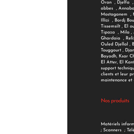
Oran , Djelfa , 
abbes , Annaba
Mostaganem , M
Illizi , Bordj B
Tissemsilt , El 
Tipaza , Mila ,
Ghardaia , Reli
Ouled Djellal , 
Touggourt , Djan
Bayadh, Ksar Ch
El Atter, El Kan
support techniq
clients et leur p
maintenance et d
Nos produits
Matériels infor
;
Scanners
;
Tél