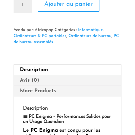
Ajouter au panier
de
PC
Enigma
ATX-
230
Vendu par: Africapap
Catégories :
Informatique
,
H110
Ordinateurs & PC portables
,
Ordinateurs de bureau
,
PC
de bureau assemblés
Description
Avis (0)
More Products
Description
💼
PC Enigma – Performances Solides pour
un Usage Quotidien
Le
PC Enigma
est conçu pour les