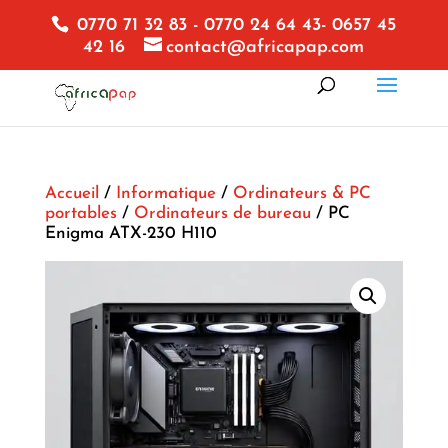
0770 71 32 83 - 0770 24 64 43- 0657 45
42 16
contact@africapap.com
Accueil
/
Informatique
/
Ordinateurs & PC
portables
/
Ordinateurs de bureau
/ PC
Enigma ATX-230 H110