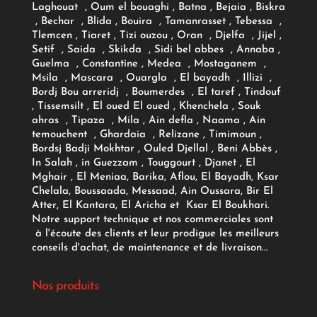
Laghouat , Oum el bouaghi , Batna , Bejaia , Biskra
, Bechar , Blida , Bouira , Tamanrasset , Tebessa ,
Tlemcen , Tiaret , Tizi ouzou , Oran , Djelfa , Jijel ,
Setif , Saida , Skikda , Sidi bel abbes , Annaba ,
Guelma , Constantine , Medea , Mostaganem ,
Msila , Mascara , Ouargla , El bayadh , Illizi ,
Bordj Bou arreridj , Boumerdes , El taref , Tindouf
, Tissemsilt , El oued El oued , Khenchela , Souk
ahras , Tipaza , Mila , Ain defla , Naama , Ain
temouchent , Ghardaia , Relizane , Timimoun ,
Bordsj Badji Mokhtar , Ouled Djellal , Beni Abbès ,
In Salah , in Guezzam , Touggourt , Djanet , El
Mghair , El Meniaa, Barika, Aflou, El Bayadh, Ksar
Chelala, Boussaada, Messaad, Ain Oussara, Bir El
Atter, El Kantara, El Aricha et Ksar El Boukhari.
Notre support technique et nos commerciales sont
à l'écoute des clients et leur prodigue les meilleurs
conseils d'achat, de maintenance et de livraison...
Nos produits