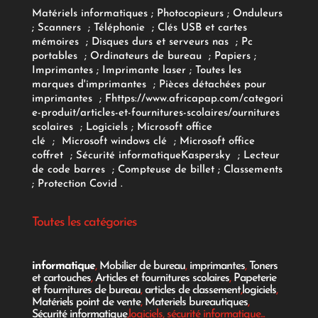
Matériels informatiques
;
Photocopieurs
;
Onduleurs
;
Scanners
;
Téléphonie
;
Clés USB et cartes
mémoires
;
Disques durs et serveurs nas
;
Pc
portables
;
Ordinateurs
de bureau
;
Papiers
;
Imprimantes
;
Imprimante laser
;
Toutes les
marques d'imprimantes
;
Pièces détachées pour
imprimantes
;
F
https://www.africapap.com/categori
e-produit/articles-et-fournitures-scolaires/
ournitures
scolaires
;
Logiciels
; Microsoft office
clé
;
Microsoft windows clé
;
Microsoft office
coffret
;
Sécurité informatique
Kaspersky
;
Lecteur
de code barres
;
Compteuse de billet
;
Classements
;
Protection Covid
.
Toutes les catégories
informatique
,
Mobilier de bureau
,
imprimantes
,
Toners
et cartouches
,
Articles et fournitures scolaires
,
Papeterie
et fournitures de bureau
,
articles de classement
,
logiciels
,
Matériels point de vente
,
Materiels bureautiques
,
Sécurité informatique
,logiciels, sécurité informatique...