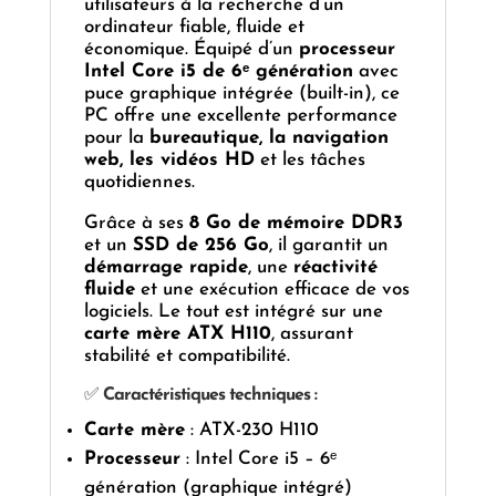
utilisateurs à la recherche d’un
ordinateur fiable, fluide et
économique. Équipé d’un
processeur
Intel Core i5 de 6ᵉ génération
avec
puce graphique intégrée (built-in), ce
PC offre une excellente performance
pour la
bureautique, la navigation
web, les vidéos HD
et les tâches
quotidiennes.
Grâce à ses
8 Go de mémoire DDR3
et un
SSD de 256 Go
, il garantit un
démarrage rapide
, une
réactivité
fluide
et une exécution efficace de vos
logiciels. Le tout est intégré sur une
carte mère ATX H110
, assurant
stabilité et compatibilité.
✅
Caractéristiques techniques :
Carte mère
: ATX-230 H110
Processeur
: Intel Core i5 – 6ᵉ
génération (graphique intégré)