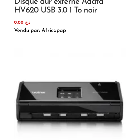
Disque dur externe Adata
HV620 USB 3.0 1 To noir
0,00
د.ج
Vendu par: Africapap