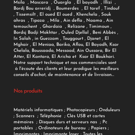
Msila , Mascara , Ouargla , El bayadh , Illizi ,
Bordj Bou arreridj , Boumerdes , El taref , Tindouf
, Tissemsilt , El oued El oued , Khenchela , Souk
ahras , Tipaza , Mila , Ain defla , Naama , Ain
temouchent , Ghardaia , Relizane , Timimoun ,
Bordsj Badji Mokhtar , Ouled Djellal , Beni Abbès ,
In Salah , in Guezzam , Touggourt , Djanet , El
Mghair , El Meniaa, Barika, Aflou, El Bayadh, Ksar
Chelala, Boussaada, Messaad, Ain Oussara, Bir El
Atter, El Kantara, El Aricha et Ksar El Boukhari.
Notre support technique et nos commerciales sont
à l'écoute des clients et leur prodigue les meilleurs
conseils d'achat, de maintenance et de livraison...
Nos produits
Matériels informatiques
;
Photocopieurs
;
Onduleurs
;
Scanners
;
Téléphonie
;
Clés USB et cartes
mémoires
;
Disques durs et serveurs nas
;
Pc
portables
;
Ordinateurs
de bureau
;
Papiers
;
Imprimantes
;
Imprimante laser
;
Toutes les