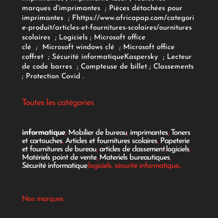
marques d'imprimantes
;
Pièces détachées pour
imprimantes
;
F
https://www.africapap.com/categori
e-produit/articles-et-fournitures-scolaires/
ournitures
scolaires
;
Logiciels
; Microsoft office
clé
;
Microsoft windows clé
;
Microsoft office
coffret
;
Sécurité informatique
Kaspersky
;
Lecteur
de code barres
;
Compteuse de billet
;
Classements
;
Protection Covid
.
Toutes les catégories
informatique
,
Mobilier de bureau
,
imprimantes
,
Toners
et cartouches
,
Articles et fournitures scolaires
,
Papeterie
et fournitures de bureau
,
articles de classement
,
logiciels
,
Matériels point de vente
,
Materiels bureautiques
,
Sécurité informatique
,logiciels, sécurité informatique...
Nos marques