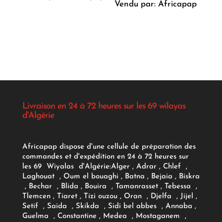
Vendu par: Africapap
Livraison en 24 à 72 heures sur les 69 wilayas
d'Algérie
Africapap dispose d'une cellule de préparation des
commandes et d'expédition en 24 à 72 heures sur
les 69 Wiyalas d'Algérie:
Alger
, Adrar
, Chlef ,
Laghouat , Oum el bouaghi , Batna , Bejaia , Biskra
, Bechar , Blida , Bouira , Tamanrasset , Tebessa ,
Tlemcen , Tiaret , Tizi ouzou , Oran , Djelfa , Jijel ,
Setif , Saida , Skikda , Sidi bel abbes , Annaba ,
Guelma , Constantine , Medea , Mostaganem ,