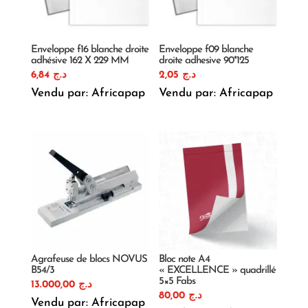
Enveloppe f16 blanche droite
Enveloppe f09 blanche
adhésive 162 X 229 MM
droite adhesive 90*125
6,84
د.ج
2,05
د.ج
Vendu par: Africapap
Vendu par: Africapap
Agrafeuse de blocs NOVUS
Bloc note A4
B54/3
« EXCELLENCE » quadrillé
5×5 Fabs
13.000,00
د.ج
80,00
د.ج
Vendu par: Africapap