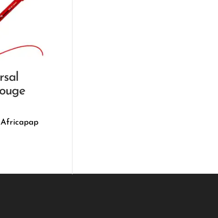
rsal
rouge
 Africapap