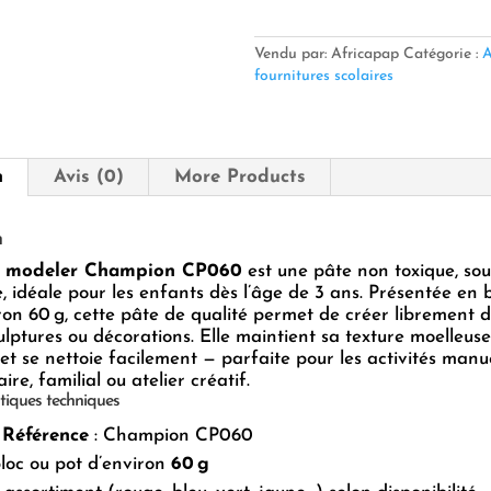
Pâte
à
modeler
Vendu par: Africapap
Catégorie :
A
Champion
fournitures scolaires
CP060
n
Avis (0)
More Products
n
à modeler Champion CP060
est une pâte non toxique, sou
le, idéale pour les enfants dès l’âge de 3 ans. Présentée en 
ron 60 g, cette pâte de qualité permet de créer librement 
ulptures ou décorations. Elle maintient sa texture moelleuse
et se nettoie facilement — parfaite pour les activités manu
aire, familial ou atelier créatif.
tiques techniques
 Référence
: Champion CP060
bloc ou pot d’environ
60 g