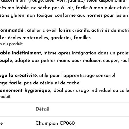
 assortiment (rouge, bleu, vert, jaune…) selon disponibilité
très malléable, ne sèche pas à l’air, facile à manipuler et à
 sans gluten, non toxique, conforme aux normes pour les en
ecommandé
: atelier d’éveil, loisirs créatifs, activités de motr
le
: écoles maternelles, garderies, familles
s du produit
sable indéfiniment
, même après intégration dans un proje
ouple
, adapté aux petites mains pour malaxer, couper, roul
ge la créativité
, utile pour l’apprentissage sensoriel
ge facile
, pas de résidu ni de tache
ionnement hygiénique
, idéal pour usage individuel ou colle
roduit
Détail
ce
Champion CP060