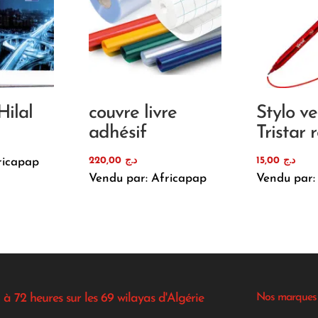
Hilal
couvre livre
Stylo ve
adhésif
Tristar 
220,00
د.ج
15,00
د.ج
ricapap
Vendu par: Africapap
Vendu par:
 à 72 heures sur les 69 wilayas d'Algérie
Nos marques