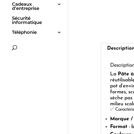
Cadeaux
d’entreprise
Sécurité
informatique
Téléphonie
Descriptio
Descriptio
La
Pâte 
réutilisab
pot d’envi
formes, sc
sèche pas 
milieu scol
✅ Caractéris
Marque /
Format
: 