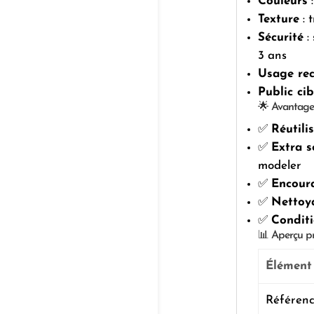
Couleurs
:
Texture
: 
Sécurité
:
3 ans
Usage r
Public cib
🌟 Avantage
✅
Réutili
✅
Extra s
modeler
✅
Encoura
✅
Nettoya
✅
Condit
📊 Aperçu p
Élément
Référen