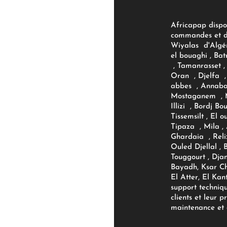
Africapap dispo
commandes et d'
Wiyalas d'Algér
el bouaghi , Bat
, Tamanrasset , 
Oran , Djelfa , 
abbes , Annaba
Mostaganem , M
Illizi , Bordj B
Tissemsilt , El 
Tipaza , Mila ,
Ghardaia , Reli
Ouled Djellal , 
Touggourt , Djan
Bayadh, Ksar Ch
El Atter, El Kan
support techniq
clients et leur p
maintenance et d