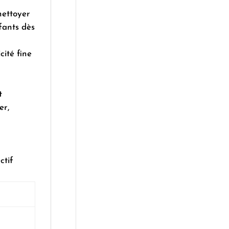
 nettoyer
fants dès
icité fine
t
er,
ctif