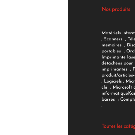
Nos produits
Matériels infor
;
Scanners
;
Tél
mémoires
;
Dis
portables
;
Ord
Imprimante lase
détachées pour
imprimantes
;
produit/articles-
;
Logiciels
; Micr
clé
;
Microsoft 
informatique
Ka
barres
;
Compte
.
Toutes les caté