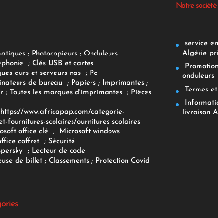
Notre société
service env
Algérie pr
matiques
;
Photocopieurs
;
Onduleurs
éphonie
;
Clés USB et cartes
Promotions
ques durs et serveurs nas
;
Pc
onduleurs
inateurs
de bureau
;
Papiers
; Imprimantes
;
Termes et 
r
;
Toutes les marques d'imprimantes
;
Pièces
Informatiq
F
https://www.africapap.com/categorie-
livraison A
et-fournitures-scolaires/
ournitures scolaires
osoft office clé
;
Microsoft windows
office coffret
;
Sécurité
spersky
;
Lecteur de code
use de billet
;
Classements
;
Protection Covid
gories