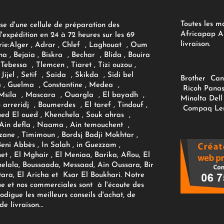
Toutes les m
se d'une cellule de préparation des
Africapap Al
expédition en 24 à 72 heures sur les 69
livraison.
ie:
Alger
, Adrar
, Chlef , Laghouat , Oum
na , Bejaia , Biskra , Bechar , Blida , Bouira
Tebessa , Tlemcen , Tiaret , Tizi ouzou ,
Jijel , Setif , Saida , Skikda , Sidi bel
Brother
Can
 , Guelma , Constantine , Medea ,
Ricoh
Panas
sila , Mascara , Ouargla , El bayadh ,
Minolta
Dell
ou arreridj , Boumerdes , El taref , Tindouf ,
Compaq
Le
oued El oued , Khenchela , Souk ahras ,
 Ain defla , Naama , Ain temouchent ,
zane , Timimoun , Bordsj Badji Mokhtar ,
Beni Abbès , In Salah , in Guezzam ,
et , El Mghair , El Meniaa, Barika, Aflou, El
elala, Boussaada, Messaad, Ain Oussara, Bir
tara, El Aricha et Ksar El Boukhari. Notre
ue et nos commerciales sont à l'écoute des
rodigue les meilleurs conseils d'achat, de
e livraison...