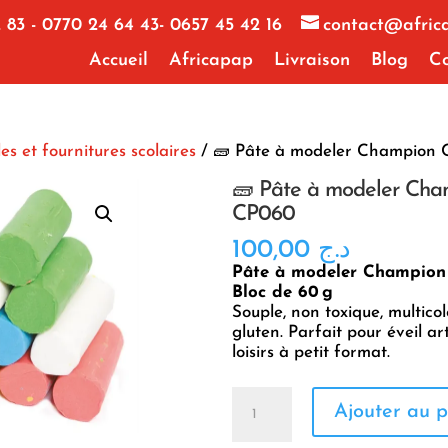
 83 - 0770 24 64 43- 0657 45 42 16
contact@afric
Accueil
Africapap
Livraison
Blog
Co
les et fournitures scolaires
/ 🧱 Pâte à modeler Champion
🧱 Pâte à modeler Cha
CP060
100,00
د.ج
Pâte à modeler Champion
Bloc de 60 g
Souple, non toxique, multicol
gluten. Parfait pour éveil art
loisirs à petit format.
quantité
Ajouter au p
de
🧱