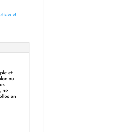
rticles et
ple et
bloc ou
des
, ne
elles en