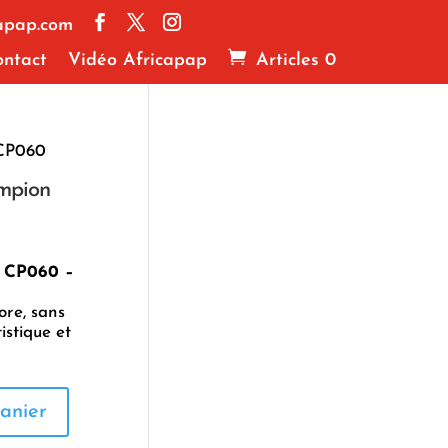
apap.com
ntact
Vidéo Africapap
Articles 0
 CP060
mpion
 CP060 –
ore, sans
istique et
anier