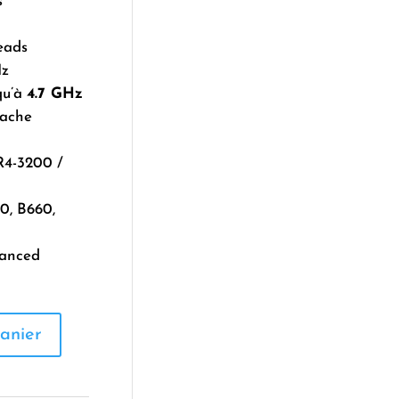
s
eads
Hz
qu’à
4.7 GHz
Cache
4-3200 /
0, B660,
hanced
anier