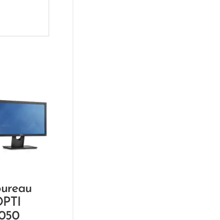
bureau
PTI
050