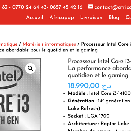
 83 - 0770 24 64 43- 0657 45 42 16
contact@afric
Accueil
Africapap
Livraison
Blog
Co
rmatique
/
Matériels informatiques
/ Processeur Intel Core 
e abordable pour le quotidien et le gaming
Processeur Intel Core i3
La performance aborda
quotidien et le gaming
18.990,00
د.ج
Modèle
: Intel Core i3-1410
Génération
: 14ᵉ génération
Lake Refresh)
Socket
: LGA 1700
Architecture
: Raptor Lake 