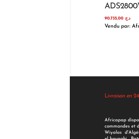
ADS280
90.735,00
د.ج
Vendu par: Af
Livraison en 24
Africapap dispo
commandes et d'
Wiyalas d'Algér
el bouaghi , Bat