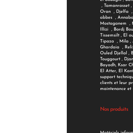
, Tamanrasset , 
Oran , Djelfa , 
abbes , Annaba
Mostaganem , M
Illizi , Bordj B
Tissemsilt , El 
Tipaza , Mila ,
Ghardaia , Reli
Ouled Djellal , 
Touggourt , Djan
Bayadh, Ksar Ch
El Atter, El Kan
support techniq
clients et leur p
maintenance et d
Nos produits
Matériels infor