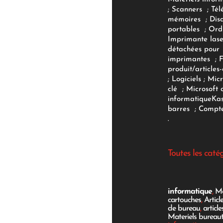
;
Scanners
;
Tél
mémoires
;
Dis
portables
;
Ord
Imprimante lase
détachées pour
imprimantes
;
produit/articles-
;
Logiciels
; Micr
clé
;
Microsoft 
informatique
Ka
barres
;
Compte
.
Toutes les caté
informatique
,
Mo
cartouches
,
Articl
de bureau
,
articl
Materiels bureau