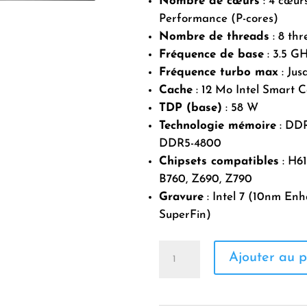
Nombre de cœurs
: 4 cœur
Performance (P-cores)
Nombre de threads
: 8 thr
Fréquence de base
: 3.5 G
Fréquence turbo max
: Jus
Cache
: 12 Mo Intel Smart 
TDP (base)
: 58 W
Technologie mémoire
: DDR
DDR5-4800
Chipsets compatibles
: H61
B760, Z690, Z790
Gravure
: Intel 7 (10nm En
SuperFin)
quantité
Ajouter au p
de
Processeur
Intel
Core