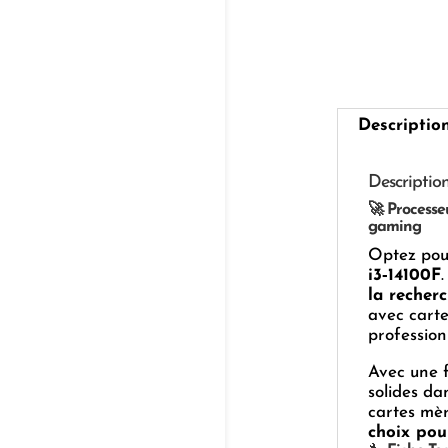
Descriptio
Descriptio
🚀 Processe
gaming
Optez pou
i3‑14100F
la recherc
avec carte
profession
Avec une 
solides da
cartes mè
choix pou