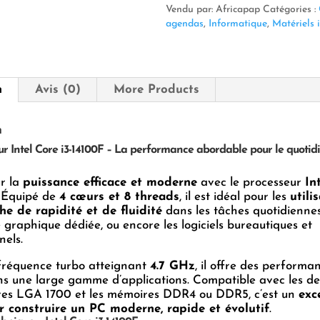
i3-
Vendu par: Africapap
Catégories :
14100F
agendas
,
Informatique
,
Matériels 
–
La
performance
abordable
n
Avis (0)
More Products
pour
le
quotidien
n
et
ur Intel Core i3-14100F – La performance abordable pour le quotidi
le
gaming
r la
puissance efficace et moderne
avec le processeur
In
. Équipé de
4 cœurs et 8 threads
, il est idéal pour les
utili
he de rapidité et de fluidité
dans les tâches quotidiennes,
 graphique dédiée, ou encore les logiciels bureautiques et
nels.
fréquence turbo atteignant
4.7 GHz
, il offre des performa
ns une large gamme d’applications. Compatible avec les de
res LGA 1700 et les mémoires DDR4 ou DDR5, c’est un
exc
r construire un PC moderne, rapide et évolutif
.