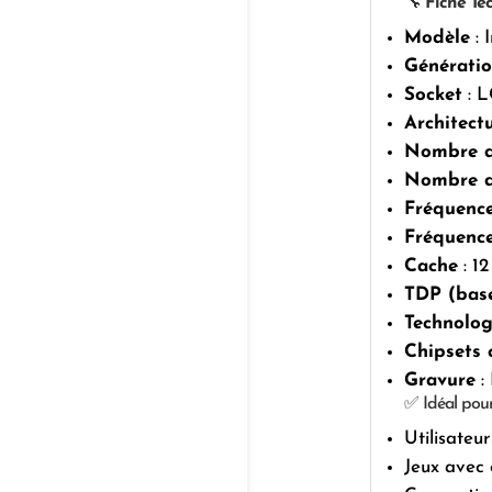
🔧
Fiche Tec
Modèle
: 
Générati
Socket
: L
Architect
Nombre d
Nombre d
Fréquenc
Fréquenc
Cache
: 1
TDP (bas
Technolo
Chipsets 
Gravure
:
✅ Idéal pour
Utilisateu
Jeux avec