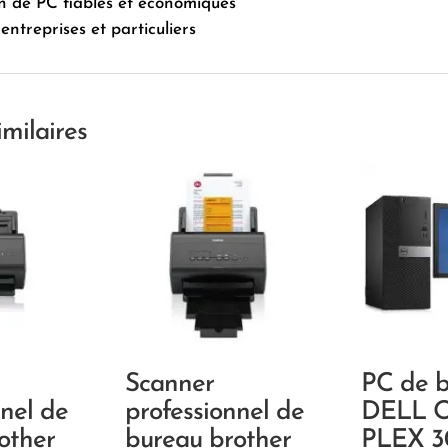
n de PC fiables et économiques
entreprises et particuliers
imilaires
Scanner
PC de 
nnel de
professionnel de
DELL O
other
bureau brother
PLEX 3