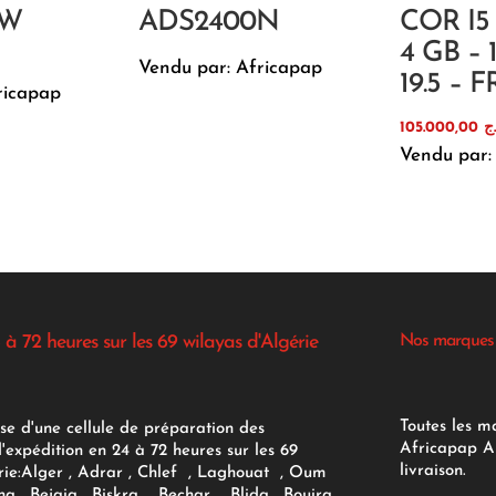
0W
ADS2400N
COR I5 
4 GB – 
Vendu par: Africapap
19.5 – 
ricapap
105.000,00
ج
Vendu par:
 à 72 heures sur les 69 wilayas d'Algérie
Nos marques
Toutes les m
se d'une cellule de préparation des
Africapap Al
expédition en 24 à 72 heures sur les 69
livraison.
ie:
Alger
, Adrar
, Chlef , Laghouat , Oum
na , Bejaia , Biskra , Bechar , Blida , Bouira