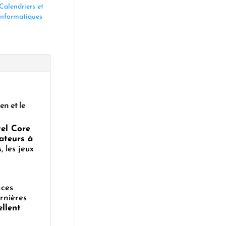
Calendriers et
informatiques
en et le
tel Core
sateurs à
 les jeux
nces
rnières
ellent