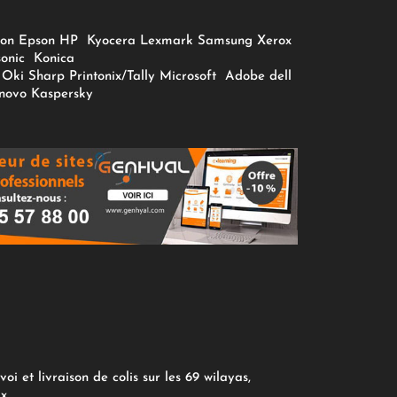
on
Epson
HP
Kyocera
Lexmark
Samsung
Xerox
onic
Konica
Oki
Sharp
Printonix/Tally
Microsoft
Adobe
dell
novo
Kaspersky
oi et livraison de colis sur les 69 wilayas,
ix