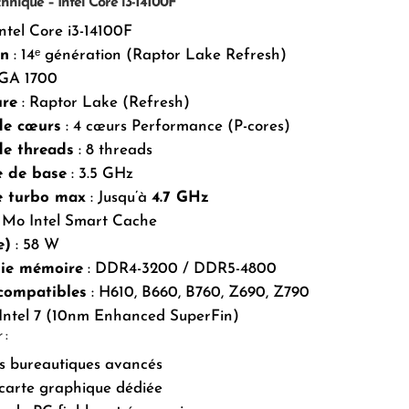
hnique – Intel Core i3-14100F
Intel Core i3-14100F
on
: 14ᵉ génération (Raptor Lake Refresh)
GA 1700
ure
: Raptor Lake (Refresh)
e cœurs
: 4 cœurs Performance (P-cores)
e threads
: 8 threads
e de base
: 3.5 GHz
e turbo max
: Jusqu’à
4.7 GHz
2 Mo Intel Smart Cache
e)
: 58 W
gie mémoire
: DDR4-3200 / DDR5-4800
compatibles
: H610, B660, B760, Z690, Z790
 Intel 7 (10nm Enhanced SuperFin)
 :
rs bureautiques avancés
 carte graphique dédiée