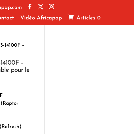
apap.com
ntact
Vidéo Africapap
Articles 0
i3-14100F –
-14100F –
ble pour le
0F
 (Raptor
(Refresh)