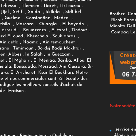
Tebessa , Tlemcen , Tiaret , Tizi ouzou ,
Jijel , Setif , Saida , Skikda , Sidi bel
Brother
Can
 , Guelma , Constantine , Medea ,
Ricoh
Panas
sila , Mascara , Ouargla , El bayadh ,
Minolta
Dell
ou arreridj , Boumerdes , El taref , Tindouf ,
Compaq
Le
oued El oued , Khenchela , Souk ahras ,
 Ain defla , Naama , Ain temouchent ,
zane , Timimoun , Bordsj Badji Mokhtar ,
Beni Abbès , In Salah , in Guezzam ,
et , El Mghair , El Meniaa, Barika, Aflou, El
elala, Boussaada, Messaad, Ain Oussara, Bir
tara, El Aricha et Ksar El Boukhari. Notre
ue et nos commerciales sont à l'écoute des
rodigue les meilleurs conseils d'achat, de
e livraison...
Notre société
service env
Algérie pr
matiques
;
Photocopieurs
;
Onduleurs