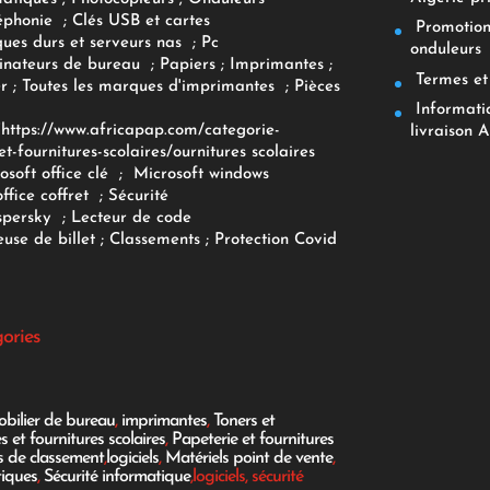
éphonie
;
Clés USB et cartes
Promotions
ques durs et serveurs nas
;
Pc
onduleurs
inateurs
de bureau
;
Papiers
; Imprimantes
;
Termes et 
r
;
Toutes les marques d'imprimantes
;
Pièces
Informatiq
F
https://www.africapap.com/categorie-
livraison A
et-fournitures-scolaires/
ournitures scolaires
osoft office clé
;
Microsoft windows
office coffret
;
Sécurité
spersky
;
Lecteur de code
use de billet
;
Classements
;
Protection Covid
gories
bilier de bureau
,
imprimantes
,
Toners et
es et fournitures scolaires
,
Papeterie et fournitures
es de classement
,
logiciels
,
Matériels point de vente
,
tiques
,
Sécurité informatique
,logiciels, sécurité