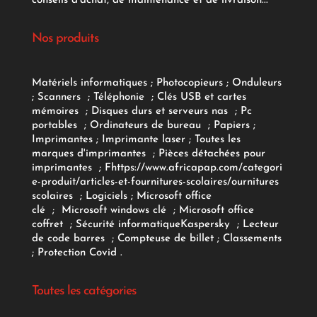
conseils d'achat, de maintenance et de livraison...
Nos produits
Matériels informatiques
;
Photocopieurs
;
Onduleurs
;
Scanners
;
Téléphonie
;
Clés USB et cartes
mémoires
;
Disques durs et serveurs nas
;
Pc
portables
;
Ordinateurs
de bureau
;
Papiers
;
Imprimantes
;
Imprimante laser
;
Toutes les
marques d'imprimantes
;
Pièces détachées pour
imprimantes
;
F
https://www.africapap.com/categori
e-produit/articles-et-fournitures-scolaires/
ournitures
scolaires
;
Logiciels
; Microsoft office
clé
;
Microsoft windows clé
;
Microsoft office
coffret
;
Sécurité informatique
Kaspersky
;
Lecteur
de code barres
;
Compteuse de billet
;
Classements
;
Protection Covid
.
Toutes les catégories