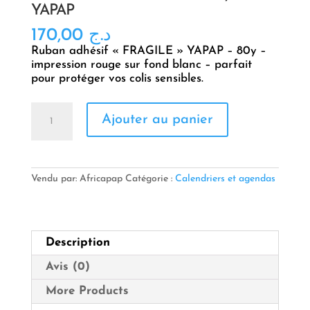
YAPAP
170,00
د.ج
Ruban adhésif « FRAGILE » YAPAP – 80y –
impression rouge sur fond blanc – parfait
pour protéger vos colis sensibles.
quantité
Ajouter au panier
de
Ruban
adhésif
FRAGILE
–
Vendu par: Africapap
Catégorie :
Calendriers et agendas
80
yards
–
YAPAP
Description
Avis (0)
More Products