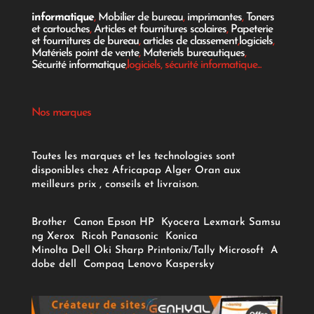
informatique
,
Mobilier de bureau
,
imprimantes
,
Toners
et cartouches
,
Articles et fournitures scolaires
,
Papeterie
et fournitures de bureau
,
articles de classement
,
logiciels
,
Matériels point de vente
,
Materiels bureautiques
,
Sécurité informatique
,logiciels, sécurité informatique...
Nos marques
Toutes les marques et les technologies sont
disponibles chez Africapap Alger Oran aux
meilleurs prix , conseils et livraison.
Brother
Canon
Epson
HP
Kyocera
Lexmark
Samsu
ng
Xerox
Ricoh
Panasonic
Konica
Minolta
Dell
Oki
Sharp
Printonix/Tally
Microsoft
A
dobe
dell
Compaq
Lenovo
Kaspersky