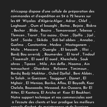
Africapap dispose d'une cellule de préparation des
commandes et d'expédition en 24 à 72 heures sur
les 69 Wiyalas d'Algérie:
Alger
, Adrar
, Chlef ,
Laghouat , Oum el bouaghi , Batna , Bejaia , Biskra
, Bechar , Blida , Bouira , Tamanrasset , Tebessa ,
Tlemcen , Tiaret , Tizi ouzou , Oran , Djelfa , Jijel ,
Setif , Saida , Skikda , Sidi bel abbes , Annaba ,
Guelma , Constantine , Medea , Mostaganem ,
Msila , Mascara , Ouargla , El bayadh , Illizi ,
Bordj Bou arreridj , Boumerdes , El taref , Tindouf
, Tissemsilt , El oued El oued , Khenchela , Souk
ahras , Tipaza , Mila , Ain defla , Naama , Ain
temouchent , Ghardaia , Relizane , Timimoun ,
Bordsj Badji Mokhtar , Ouled Djellal , Beni Abbès ,
In Salah , in Guezzam , Touggourt , Djanet , El
Mghair , El Meniaa, Barika, Aflou, El Bayadh, Ksar
Chelala, Boussaada, Messaad, Ain Oussara, Bir El
Atter, El Kantara, El Aricha et Ksar El Boukhari.
Notre support technique et nos commerciales sont
à l'écoute des clients et leur prodigue les meilleurs