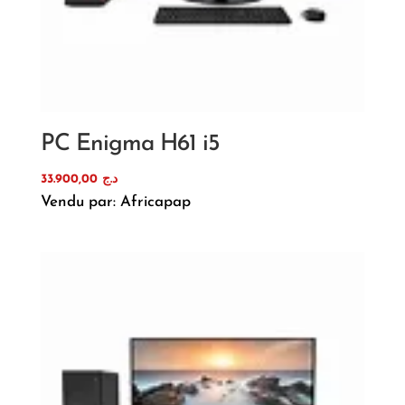
PC Enigma H61 i5
33.900,00
د.ج
Vendu par: Africapap